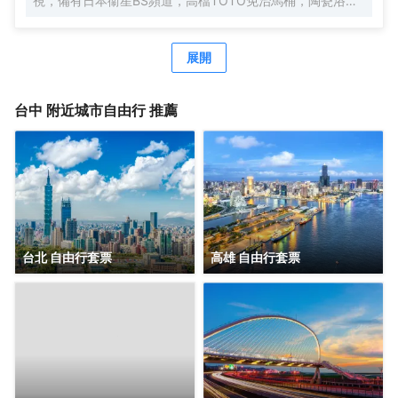
視，備有日本衞星BS頻道，高檔TOTO免治馬桶，陶瓷浴缸
及衞浴液晶電視。每房更配有國際萬用插座與無線網絡，無
壓縮機靜音冰箱，讓您在休憩渡假、出差住宿中享受最TOP
最貼心的服務。
展開
台中
附近城市自由行 推薦
台北 自由行套票
高雄 自由行套票