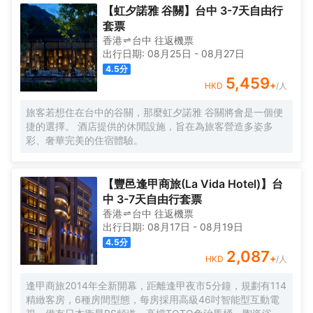
的境界裏！ 環境：中橫公路 建築風格：日式 自然環境：前
【虹夕諾雅 谷關】台中 3-7天自由行
臨大甲溪、背倚八仙山 餐飲特色：高山地方料理 特色設施：
套票
露天温泉男女湯 周圍特色景點：八仙山遊樂區、捎來吊橋、
香港
台中
往返
機票
新社鄉百茹園、薰衣草森林
出行日期:
08月25日
-
08月27日
4.5
分
5,459
+
HKD
/人
旅客若想住在台中的谷關，那麼虹夕諾雅 谷關將會是一個便
捷的選擇。 酒店提供的休閒設施，旨在為旅客營造多姿多
彩、奢華完美的住宿體驗。
【豐邑逢甲商旅(La Vida Hotel)】台
中 3-7天自由行套票
香港
台中
往返
機票
出行日期:
08月17日
-
08月19日
4.5
分
2,087
+
HKD
/人
逢甲商旅2014年全新開幕，距離逢甲夜市5分鐘，規劃有114
精緻客房，6種房間型態，每房採用高級46吋智能型互動電