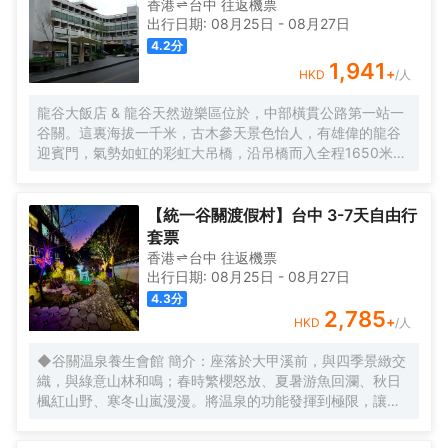
香港
台中
往返
機票
出行日期:
08月25日
-
08月27日
4.2
分
1,941
+
HKD
/人
龍谷大飯店 & 龍谷天然遊樂區位於，中部橫貫公路第一站一
谷關。這裏海拔一千米，古木參天景色怡人，有雄偉的龍谷
迎賓門，氣勢如虹的彩虹大吊橋，沿吊橋而入全程1650米，
沿途峭壁聳立，小橋流水，引人入勝，飯店備有豪華套房
250間，全天候均供應天然温泉水。
【統一谷關渡假村】台中 3-7天自由行
套票
香港
台中
往返
機票
出行日期:
08月25日
-
08月27日
4.3
分
2,785
+
HKD
/人
◆谷關温泉養生會館 簡介：座落於大甲溪前，與四季景緻交
織，與綠意山林和鳴；春時繁櫻怒放、夏暑游魚回瀾、秋日
楓紅山野、寒冬山嵐漫漫。將温泉的功能發揮到極限，讓你
在谷關温泉養生會館的精緻客房內，不必出國就可享有各個
國家、各種不同風格的浴池，讓您一年四季都可沈浸在唯美