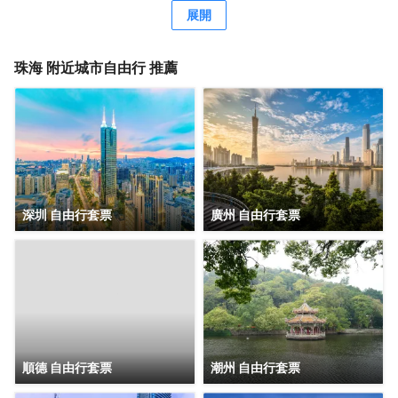
配套有餐廳、洗衣房、健身房、等公共空間，旅客在享受舒
展開
適住宿的同時，也能輕鬆滿足各種休閒與商務需求。客房分
佈於2-5 層，所有客房都配備有高品質的床品、高速wifi，確
保賓客能夠享受到賓至如歸的居住體驗。 喜悅餐廳位於6
珠海
附近城市自由行 推薦
層，每天都按照國際化標準提供數十種精選早餐品種，2-3種
本地特色菜，展現 珠海飲食文化。此外，每個房間都配備有
洗衣機，賓客在忙碌之餘也能輕鬆打理日常衣物。位於 6 層
的健身房房配備有跑步機、橢圓機、動感單車等高端健身器
材，即便身處旅途，也能輕鬆延續鍛鍊習慣。 鉑頓國際公寓
是東呈集團旗下中高端服務式公寓品牌，以“傾注匠心，融入
當地”為品牌理念，融合現代生活方式和行為，旨在為商旅人
士提供舒適住宿、尊貴服務和非凡體驗的現代化理想居庭。
深圳 自由行套票
廣州 自由行套票
順德 自由行套票
潮州 自由行套票