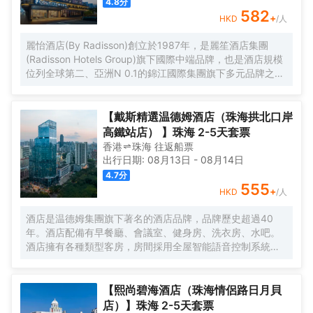
4.8
分
582
+
HKD
/人
麗怡酒店(By Radisson)創立於1987年，是麗笙酒店集團
(Radisson Hotels Group)旗下國際中端品牌，也是酒店規模
位列全球第二、亞洲N 0.1的錦江國際集團旗下多元品牌之
一。麗怡酒店在全球有600多家門店，是麗笙酒店集團旗下
門店數量TOP 1的品牌。 麗怡酒店珠海情侶路日月貝大劇院
店地處珠海市繁華地帶，毗鄰情侶路，日月貝，珠海市政府
【戴斯精選温德姆酒店（珠海拱北口岸
等商圈，距離珠海站，明珠站打車約20分鐘，周邊永旺超
高鐵站店） 】珠海 2-5天套票
市，揚名廣場，購物中心，美食購物，一應俱全， 麗怡酒店
香港
珠海
往返
船票
提供乾淨的住宿環境和舒適温馨多種房型，滿足您的不同需
出行日期:
08月13日
-
08月14日
求，大堂設置了歡迎角、休閒區，店內WIFI公共區域全覆蓋
4.7
分
且配套設施齊全，設有餐廳、洗衣房及健身房(24小時服務)
555
+
HKD
/人
等，是您商務、旅遊、會展、休閒的理想選擇WELCOME
HOME心怡之所。 麗怡酒店的標誌造型是一朵玫瑰花，玫瑰
酒店是温德姆集團旗下著名的酒店品牌，品牌歷史超過40
花語源自古希臘神話，象徵真摯的情誼，無論何時何地，在
年。酒店配備有早餐廳、會議室、健身房、洗衣房、水吧。
麗怡酒店，您都可以一如既往地體驗到真誠、貼心的服務，
酒店擁有各種類型客房，房間採用全屋智能語音控制系統、
精心優選品質體驗讓您感到賓至如歸，我們致力讓每一位賓
智能馬桶，科技感十足。酒店地理位置優越，位於市中心區
客感到愉悅欣喜與備受關懷，用心意讓您更“心怡”。
域繁華路段，距離拱北口岸，珠海高鐵站只需5分鐘車程。如
果您有時間放鬆休息，可以去長隆海洋王國遊玩，情侶路海
【熙尚碧海酒店（珠海情侶路日月貝
邊漫步，緊鄰夏灣夜市，無論您是商務出差還是遊玩，都是
店）】珠海 2-5天套票