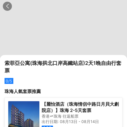
索菲亞公寓(珠海拱北口岸高鐵站店)2天1晚自由行套
票
0
/5
珠海
人氣套票推薦
【麗怡酒店（珠海情侶中路日月貝大劇
院店）】珠海 2-5天套票
香港
珠海
往返
船票
出行日期:
08月13日
-
08月14日