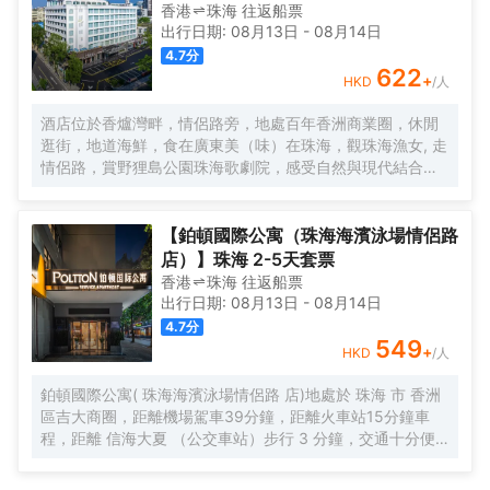
您不二之選，戴斯精選温德姆酒店歡迎您的到來！
香港
珠海
往返
船票
出行日期:
08月13日
-
08月14日
4.7
分
622
+
HKD
/人
酒店位於香爐灣畔，情侶路旁，地處百年香洲商業圈，休閒
逛街，地道海鮮，食在廣東美（味）在珠海，觀珠海漁女, 走
情侶路，賞野狸島公園珠海歌劇院，感受自然與現代結合的
海畔生活，甚為便利，酒店配以近百個車位，方便省心。 酒
店直線100米，擁抱香爐灣沙灘，海與您的約定。酒店右側
600米，城市地標一一珠海漁女，城市陽台。左側600米珠
【鉑頓國際公寓（珠海海濱泳場情侶路
海歌劇院（日月貝），距離港珠澳大橋12分鐘。拱北、青茂
店）】珠海 2-5天套票
口岸20分鐘。酒店前後50米公交線路覆蓋全珠海。 酒店傾
香港
珠海
往返
船票
力打造“寬敞高雅空間”優質床品衞浴，完備設施服務，為您提
出行日期:
08月13日
-
08月14日
供優質的住宿服務 酒店中央空調冷暖可調，特色落地窗直觀
4.7
分
海景和海霞公園，欣賞東方海上日出，港珠澳大橋。中西結
549
+
HKD
/人
合的自助早餐，配以廣東特色，一天的愉快從豐富營養的早
餐開始。
鉑頓國際公寓( 珠海海濱泳場情侶路 店)地處於 珠海 市 香洲
區吉大商圈，距離機場駕車39分鐘，距離火車站15分鐘車
程，距離 信海大夏 （公交車站）步行 3 分鐘，交通十分便
利，鄰近GI時代廣場，吃喝玩樂非常方便，周邊有 美食街、
超市、購物廣場 等生活設施配套。 公寓擁有現代温馨客房，