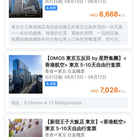
出行日期:
08月13日
-
08月17日
4.6
分
8,668
+
HKD
/人
東京京王廣場酒店為您提供難忘的東京之旅所需的一切元素
——友好的服務、便捷的位置、寬敞的房間、一流的設施、
免費的無線網絡和符合每位客人口味的用餐選擇。您可在空
中酒廊邊品酒邊欣賞動感大都市的壯麗景色，或在您自己的
房間享受舒適。酒店的客房旨在滿足每位客人的住宿需求。
【OMO5 東京五反田 by 星野集團】<
香港航空> 東京 5-10天自由行套票
香港
東京
往返
機票
出行日期:
08月13日
-
08月17日
4.4
分
7,028
+
HKD
/人
地址：8 Chome-4-13 Nishigotanda
【新宿王子大飯店 東京】<香港航空>
東京 5-10天自由行套票
香港
東京
往返
機票