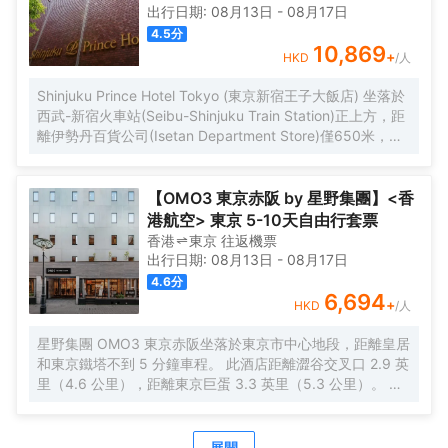
出行日期:
08月13日
-
08月17日
4.5
分
10,869
+
HKD
/人
Shinjuku Prince Hotel Tokyo (東京新宿王子大飯店) 坐落於
西武-新宿火車站(Seibu-Shinjuku Train Station)正上方，距
離伊勢丹百貨公司(Isetan Department Store)僅650米，距
離新宿御苑花園(Shinjuku Gyoen Garden)1公里。酒店地理
位置優越，周邊交通便捷，可讓您在5分鐘內直達涉谷和原宿
地區。 酒店客房採用現代風格設計，為您提供舒適温馨的雅
【OMO3 東京赤阪 by 星野集團】<香
居空間。所有客房均配有全套傢俱、先進設施和友好的客房
港航空> 東京 5-10天自由行套票
服務，能夠滿足您住宿期間的一切需求。為了給你帶來更多
香港
東京
往返
機票
便利，酒店還設有24小時前台，可提供安排按摩服務和行李
出行日期:
08月13日
-
08月17日
寄存等服務。值得一提的是，酒店25樓設有一間享有城市全
4.6
分
景的日本餐廳，供應創意日本料理並設有酒吧，定能給您帶
6,694
+
HKD
/人
來來自視覺和味蕾的雙重感官享受。 憑着優越的位置、完善
的設施以及無微不至的專業化服務，東京新宿王子大飯店為
星野集團 OMO3 東京赤阪坐落於東京市中心地段，距離皇居
每一位下榻於此的賓客帶來非一般的高品質體驗。入住於
和東京鐵塔不到 5 分鐘車程。 此酒店距離澀谷交叉口 2.9 英
此，您的旅途也將多一份温暖、多一份感動。
里（4.6 公里），距離東京巨蛋 3.3 英里（5.3 公里）。 每
天 07:00 至 10:00 提供收費的日式早餐。 特色服務/設施包
括快速入住、24 小時前台服務和行李寄存。 有 140 間客房
提供冰箱和液晶電視；您定能在旅途中找到家的舒適。配備
展開