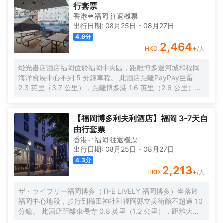
行套票
香港
福岡
往返
機票
出行日期:
08月25日
-
08月27日
4.6
分
2,464
+
HKD
/人
燈光書店酒店福岡位於福岡中央區，距離博多運河城和福岡
海洋會展中心不到 5 分鐘車程。 此酒店距離PayPay巨蛋
2.3 英里（3.7 公里），距離博多港 1.6 英里（2.6 公里）。
您可利用免費 WiFi和自動售貨機等便利服務和設施。 您可以
到LAMP LIGHT BOOKS CAFE享用一頓美餐，或者去酒店的
咖啡館吃些點心。 特色服務/設施包括24 小時前台服務、行
【福岡博多利夫利酒店】福岡 3-7天自
李寄存和洗衣設施。 酒店有 104 間客房，提供平板電視。提
由行套票
供免費無線網絡，方便您與朋友保持聯繫。配備獨立的浴缸
香港
福岡
往返
機票
和淋浴的私人浴室提供免費洗浴用品和吹風機。便利設施包
出行日期:
08月25日
-
08月27日
括電熱水壺和遮光窗簾；而且每天提供客房服務。
4.3
分
2,213
+
HKD
/人
ザ・ライブリー福岡博多（THE LIVELY 福岡博多）坐落於
福岡中心地段，步行到櫛田神社和福岡縣立美術館不超過 10
分鐘。 此酒店距離東長寺 0.8 英里（1.2 公里），距離大濠
公園 1.6 英里（2.6 公里）。 您可利用免費 WiFi、婚慶服務