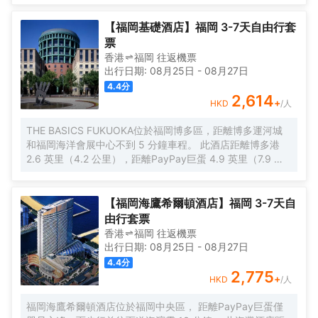
和宴會廳等便利服務和設施。 要享用午餐或晚餐，您可以去
THE LIVELY KITCHEN，餐廳主打國際美食。此外您還可以
【福岡基礎酒店】福岡 3-7天自由行套
去咖啡館用餐，或者待在房間裏，享受部分時段客房送餐服
票
務。在忙碌的一天後，不妨去酒吧/酒廊輕鬆一下。每天
香港
福岡
往返
機票
7:00 至 9:30 提供收費的即點即煮早餐。 特色服務/設施包
出行日期:
08月25日
-
08月27日
括24 小時商務中心、24 小時前台服務和多語言服務。計劃
4.4
分
在福岡舉辦活動？這家酒店擁有 150 平方米（1615 平方英
2,614
+
HKD
/人
尺）的空間，包括會議中心和2 間會議室。酒店提供收費自
助停車。 有 224 間特色裝修的客房定能讓您在旅途中找到家
THE BASICS FUKUOKA位於福岡博多區，距離博多運河城
的舒適。提供免費無線網絡，方便您與朋友保持聯繫；數碼
和福岡海洋會展中心不到 5 分鐘車程。 此酒店距離博多港
頻道可滿足您的娛樂需求。浴室提供淋浴設施、免費洗浴用
2.6 英里（4.2 公里），距離PayPay巨蛋 4.9 英里（7.9 公
品和坐浴桶。便利設施包括保險箱，而且按要求提供提供客
里）。 不妨享受健身中心等度假設施，或者試試免費 WiFi等
房服務
服務和設施。 您可以去服務THE BASICS FUKUOKA住客的
WHY NOT享用美味餐飲。每天 6:30 至 10:00 提供收費的
【福岡海鷹希爾頓酒店】福岡 3-7天自
自助式早餐。 特色服務/設施包括乾洗/洗衣服務、24 小時前
由行套票
台服務和行李寄存。酒店提供停車設施（車位有限）。 有
香港
福岡
往返
機票
238 間客房提供冰箱和平板電視；您定能在旅途中找到家的
出行日期:
08月25日
-
08月27日
舒適。提供免費無線網絡，方便您與朋友保持聯繫。浴室提
4.4
分
供免費洗浴用品和坐浴桶。便利設施包括保險箱和茶具/咖啡
2,775
+
HKD
/人
用具。
福岡海鷹希爾頓酒店位於福岡中央區， 距離PayPay巨蛋僅