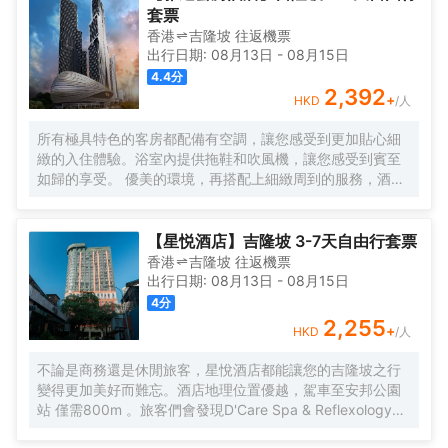
套票
香港
吉隆坡
往返
機票
出行日期:
08月13日
-
08月15日
4.4
分
2,392
+
HKD
/人
所有極具特色的客房都配備有空調，讓您感受到更加貼心細
緻的入住體驗。浴室內提供拖鞋和吹風機，讓您感受到賓至
如歸的享受。 優美的環境，再搭配上細緻周到的服務，酒店
的休閒區定能滿足您的品質需求。酒店設有24小時前台諮詢
服務，為下榻至此的您提供最貼心的行程安排。
【星悦酒店】吉隆坡 3-7天自由行套票
香港
吉隆坡
往返
機票
出行日期:
08月13日
-
08月15日
4
分
2,255
+
HKD
/人
不論是商務還是休閒旅客，星悅酒店都能讓您的吉隆坡之行
變得更加美好而難忘。酒店地理位置優越，駕車至安邦公園
站 僅需800m 。旅客們會發現D'Care Spa & Reflexology、
阿羅街和Havana Kl距離酒店都不遠。酒店對客房的裝飾十分