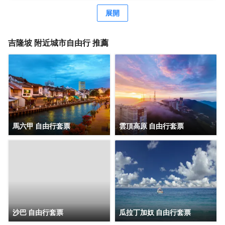
考究，每間設施齊全的客房都配備有空調。有飲水需求的旅
客，酒店還為您提供了瓶裝水。除此之外，配備有拖鞋和24
展開
小時熱水的浴室是您消除一天疲勞的好地方。在空閒的時
候，去酒吧喝杯飲品放鬆一下是不錯的選擇。如果旅客想在
自己的房間舒適的用餐，酒店可提供客房服務。若是覺得酒
吉隆坡
附近城市自由行 推薦
店的餐飲無法滿足您挑剔的味蕾，附近香蘭葉（麪包甜點）
的香蘭葉蛋奶煎糕、Nobu（日本料理）的Black Cod With
Miso和Restoran Rebung Chef Ismail（東南亞菜）的亞參叻
沙或許能勾起您的食慾。酒店種類繁多的休閒設施能為每一
位下榻於此的您創造多元化的休閒空間，這其中包括按摩室
和室外泳池。酒店的會議廳將熱情的服務與專業的素質完美
地結合在一起。客人如需兌換貨幣，酒店會為您提供外幣兌
換服務。
馬六甲 自由行套票
雲頂高原 自由行套票
沙巴 自由行套票
瓜拉丁加奴 自由行套票