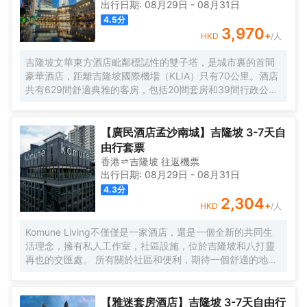
出行日期:
08月29日
-
08月31日
4.5
分
3,970
+
HKD
/人
吉隆坡文華東方酒店毗鄰標誌性的雙子塔，是城市裏的首間
豪華酒店，距離吉隆坡國際機場（KLIA）只有70公里。酒店
共有629間舒適典雅的客房，包括20間套房和39間行政公
寓，房內設施齊全，客人能俯瞰公園，並欣賞令人印象深刻
的城市天際線景觀。酒店的行政樓層更加豪華和舒適，共提
供146間客房和20間套房，客人可專享文華東方會行政貴賓
【廣民酒店孟沙南城】吉隆坡 3-7天自
廊設施的優待。客人可以在房內免費上網。酒店內的餐飲和
由行套票
酒吧令人更加難忘。客人可以在酒店的7間餐廳，酒吧和休息
香港
吉隆坡
往返
機票
室盡情享受或舉辦慶祝活動。酒店設有豐富的會議和宴會設
出行日期:
08月29日
-
08月31日
施，包括一個可容納1,800位賓客的無柱式大宴會廳，鑽石宴
4.3
分
會廳也可容納500位客人。酒店的16個功能室都配備了可用
2,304
+
HKD
/人
於研討會，國際會議，展覽，婚禮等活動的視聽設備。文華
東方酒店活力俱樂部及水療中心為賓客提供一個寧靜的氛
Komune Living不僅僅是一家酒店，還是一個全新的共同生
圍，完善的健身設備和一流的温泉理療。客人可以在酒店游
活理念，擁有私人工作室，社區設施，位於吉隆坡和八打靈
泳池內暢遊，欣賞KLCC公園如畫般的風景。
再也的交匯處。 所有關於社區和便利，期待一個舒適的地方
休息，獨特的社區活動，以及空間，讓您獲得靈感。 入住數
月或住宿幾晚，Komune Living是您的家，只要您需要。不
僅僅是逗留，找到一種生活，工作和娛樂的生活方式。
【雅迷套房酒店】吉隆坡 3-7天自由行