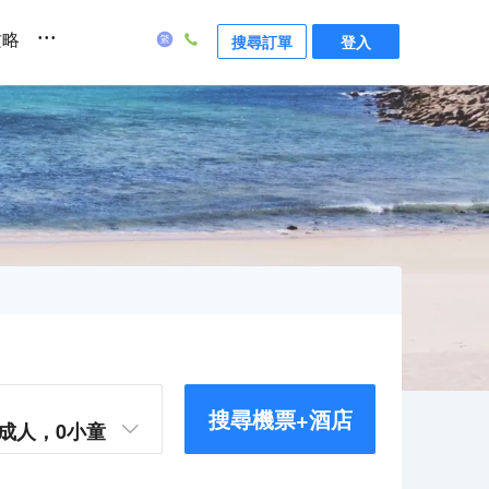
...
攻略
搜尋訂單
登入
搜尋機票+酒店
成人，
0
小童