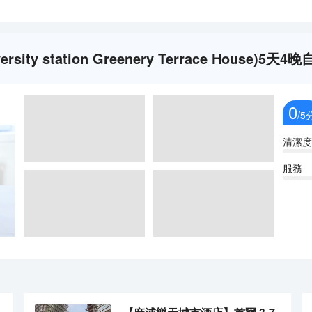
ty station Greenery Terrace House)5天
0
/5
清潔度
服務