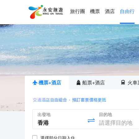
旅行團
機票
酒店
自由行
機票+酒店
船票+酒店
火車
出發地
目的地
選擇部分日期入住