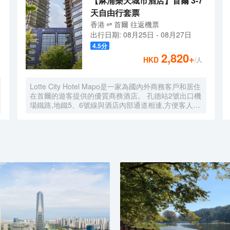
【麻浦樂天城市酒店】首爾 3-7
天自由行套票
香港
首爾
往返
機票
出行日期:
08月25日
-
08月27日
4.5
分
2,820
+
HKD
/人
Lotte City Hotel Mapo是一家為國內外商務客戶和居住
在首爾的遊客提供的優質商務酒店。 孔德站2號出口機
場鐵路,地鐵5、6號線與酒店內部通道相連,方便客人前
往首爾市中心和旅遊景點。 特別是,距離金融、商務中
心地區汝矣島和首爾站不到10分鐘車程,乘坐地鐵15分
鐘即可到達熱鬧的弘大地區、新村、明洞。 Lotte City
Hotel Mapo酒店為客人提供舒適的客房、現代化的餐
廳Naru、自然採光的室內游泳池、商務會議室和健身
中心等設施,提供與眾不同的服務,為客人提供舒適的放
鬆和成功的商務環境。