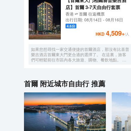
【首爾東大門相鐵喜普樂吉酒
店】首爾 3-7天自由行套票
香港
首爾
往返
機票
出行日期:
08月14日
-
08月16日
4.6
分
4,509
+
HKD
/人
如果您想尋找一家交通便捷的首爾酒店，那沒有比喜普
樂吉酒店首爾東大門更合適的選擇了。 在這裏，旅客
們可輕鬆前往市區內各大旅遊、購物、餐飲地點。 紙
藝術博物館, 東國大學地鐵站, 獎忠體育館也近在咫
尺。 喜普樂吉酒店首爾東大門提供優質貼心的服務和
方便實用的設施，贏得了客人的普遍好評。 酒店的特
色服務有無線網絡, 洗衣服務/乾洗, 會議設施, 保險箱,
首爾
附近城市自由行 推薦
接送服務。 喜普樂吉酒店首爾東大門有裝修精美的客
房，每間都配有液晶電視/等離子電視, 空調, 冰箱, 無線
上網（免費）。 酒店內的健身中心是忙碌的一天後放
鬆身心的理想去處。 想在首爾尋找舒適又便捷的酒
店，就一定要考慮喜普樂吉酒店首爾東大門，能帶給您
賓至如歸的感覺。