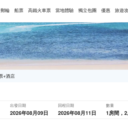
郵輪
船票
高鐵火車票
當地體驗
獨立包團
優惠
旅遊
票+酒店
出發日期
回程日期
數量
2026年08月09日
2026年08月11日
1房間，
2