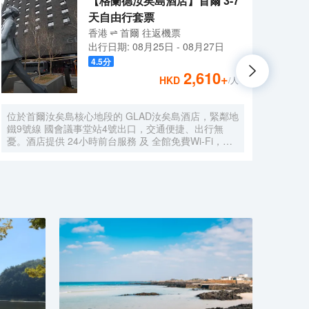
【格蘭德汝矣島酒店】首爾 3-7
天自由行套票
香港
首爾
往返
機票
出行日期:
08月25日
-
08月27日
4.5
分
2,610
+
HKD
/人
位於首爾汝矣島核心地段的 GLAD汝矣島酒店，緊鄰地
在該地
鐵9號線 國會議事堂站4號出口，交通便捷、出行無
Shop
憂。酒店提供 24小時前台服務 及 全館免費Wi-Fi，讓
Shop
您盡享舒適便捷的入住體驗。 所有客房均配備 寬敞的
的體
休息區、42英寸LED有線/衞星電視、辦公書桌 及配有
驗。
高端洗浴用品的 私人浴室，無論是商務出行還是休閒
旅遊，都能滿足您的多樣需求。 清晨可在一樓餐廳享
用豐盛的 自助早餐（供應時間：06:30～09:30），開
啟活力滿滿的一天。傍晚時分，不妨前往本店特色酒吧
Black Bar，品嚐精選 單一麥芽威士忌，或在14層的高
端日料餐廳 Kappo Aki，細品選用應季食材烹製的正宗
日本料理，體驗味蕾盛宴。 酒店步行 5分鐘可達國會
議事堂，15分鐘可達IFC Mall與The Hyundai Seoul現
代百貨，購物、休閒與商務活動輕鬆切換。前往 金浦
國際機場僅需約25分鐘車程，仁川國際機場約50分鐘
車程，是商務與旅行人士的理想之選。