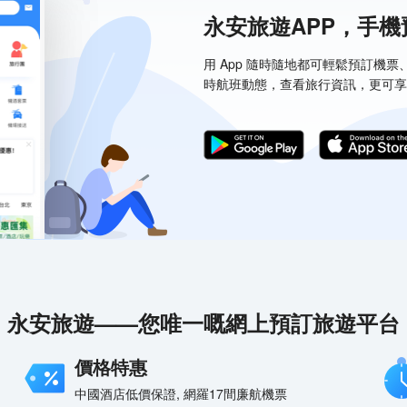
永安旅遊APP，手
用 App 隨時隨地都可輕鬆預訂機
時航班動態，查看旅行資訊，更可享
永安旅遊——您唯一嘅網上預訂旅遊平台
價格特惠
中國酒店低價保證, 網羅17間廉航機票