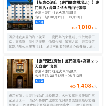
磚石間縈繞。自廈門搭乘渡輪，仿若穿越一片波光粼粼的詩
【新東亞酒店（廈門國際機場店）】廈
海，便能抵達這片與繁忙及快節奏隔絕的靜謐天堂。 踏入晃
門酒店+高鐵 2-5天自由行套票
巖36，復古留聲機裏傳出的悠揚旋律，似是時光的淺吟低
香港
廈門
往返
火車/高鐵票
唱，伴你開啟這一場優雅之旅。閩南彩色玻璃窗與南洋風情
出行日期:
08月12日
-
08月13日
花紋瓷磚錯落交織，仿若一幅色彩斑斕而又富有異域風情的
4.6
分
畫卷，目光所及之處，皆是細膩的藝術筆觸。每間卧室皆似
1,010
+
HKD
/人
陽光的寵兒，寬敞露台仿若空中花園，精心雕琢的細節之處
盡顯匠心。精心挑選的洗護產品與南方酒店少有的臻品烘衣
酒店地處美麗的海上花園——廈門島的東北端，位於翔雲三
倉，以貼心的呵護，讓每一個清晨的準備都成為一種愉悅的
路，五緣灣、新生活廣場、仙嶽公園、閩南古鎮、觀音寺等
儀式。靜謐的夜晚，在戶外浴缸中舒展身心，拱形窗戶宛如
景點均幾公里左右可到。 酒店有配套的星連心茶餐廳，滿足
精緻畫框，框住那城市的迷人景緻，亦框住這片刻的寧靜與
你的用餐需求；還有大型停車場，為你的出行帶來很多便
閒適。「山石茶事」中，繁茂的木棉樹與龍眼樹的綠意簇擁
捷。 酒店客房整潔乾淨、簡約大方，房內設施齊全，床品每
間，悠然品茗，讓那一抹茶香與自然的氣息相融相契。在那
客一換，網絡讓你與外界溝通不中斷。酒店為住客提供免費
【廈門鷺江賓館】廈門酒店+高鐵 2-5
寧靜的庭院裏，新中式茶韻裊裊，創意咖啡香氣氤氲，時光
接送機服務（詳情諮詢門店）。
天自由行套票
彷彿在此刻停駐，讓人沉醉不知歸路。「日光餐廳」裏，中
香港
廈門
往返
火車/高鐵票
西合璧的融合美食宛如一場舌尖上的文化盛宴。「音樂會客
出行日期:
08月12日
-
08月13日
廳」內，鋼琴伴奏下的威士忌之夜，又似一場靈魂與音符、
4.8
分
美酒的繾綣私語。
1,408
+
HKD
/人
鷺江賓館，是廈門標誌性風貌建築。名列改革開放後廈門三
家酒店之一，現如今是廈門城市文化與歷史風貌體驗型文物
級酒店。 作為鷺島久負盛名的老牌酒店之一，鷺江賓館多年