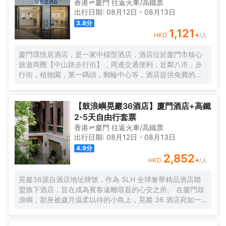
香港
廈門
往返
火車/高鐵票
出行日期:
08月12日
-
08月13日
3.8
分
1,121
+
HKD
/人
廈門璞悅居酒店，是一家中檔型酒店，酒店位於廈門市核心
旅遊商圈【中山路步行街】，周邊交通便利，近鄰八市，步
行街，植物園，第一碼頭，郵輪中心等，酒店提供免費的洗
衣服服務。酒店每日提供自助早餐。
【鼓浪嶼晃巖36酒店】廈門酒店+高鐵
2-5天自由行套票
香港
廈門
往返
火車/高鐵票
出行日期:
08月12日
-
08月13日
4.9
分
2,852
+
HKD
/人
晃巖36源自酒店地址牌號，作為 SLH 全球奢華精品酒店聯
盟旗下酒店，旨在成為賓客遠離喧囂的心安之所。 在廈門鼓
浪嶼，那座被歲月温柔以待的小島上，晃巖 36 酒店宛如一
顆明珠，散發着迷人而靜謐的光輝。其前身，是清末民初愛
國華僑邱允衡的故居，歷史的韻味如同一縷幽夢，在每一寸