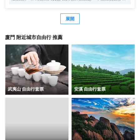
來名列廈門酒店入住率前茅。前丹麥女王、李光耀、陳香
梅、趙雅芝等眾多中外政商名流也曾造訪並讚譽有加，劉海
粟先生曾為鷺江賓館親筆題詞：“賓至如歸”。作為鷺江道上的
展開
地標建築，它典藏了鷺江兩岸百年來的風華，又演繹出中西
合璧、傳統與現代交織的廈門風情，您下榻的，不僅是酒
店，也是時光。 時光隧道1958，是鷺江賓館的一顆璀璨明
廈門
附近城市自由行 推薦
珠。每位踏入這裏的客人，都能在這方寸之間，聆聽城市的
心跳，感受時空的故事。 鷺江賓館將鼓浪嶼景觀“搬進”房
間。晨光初照時，您一睜眼便能飽覽鼓浪嶼風光。在盥洗
室，您在洗漱同時，亦能盡情欣賞鼓浪嶼的絕美景色。 鷺江
賓館享有 “食在鷺江”的經典美譽。七樓是中外遊客和廈門人
民情有獨鍾的觀景餐廳，是集美食與美景於一體的絕美殿
堂，常年名列各大口碑排行榜前列。鷺江賓館從萬千食材到
千變萬化的烹飪手法，追求細節精緻，在飽腹之上，滿足味
武夷山 自由行套票
安溪 自由行套票
蕾想象，跨越時間與山海，尋味鷺江風味。