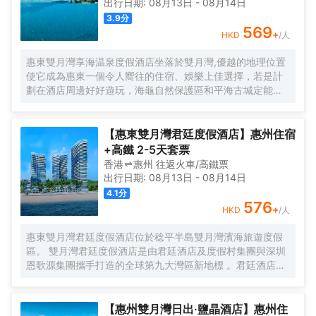
出行日期:
08月13日
-
08月14日
3.9
分
569
+
HKD
/人
惠東雙月灣享海温泉度假酒店坐落於雙月灣,優越的地理位置
使它成為惠東一個令人嚮往的住宿、娛樂上佳選擇，若是計
劃在酒店周邊好好遊玩，海龜自然保護區和平海古城定能滿
足您的需求。 酒店對客房的裝飾十分考究,設施齊全的房間都
配有雨傘、迷你冰箱及空調。服務人員會提前為您準備好電
熱水壺和咖啡壺/茶壺，以滿足您的飲水需求，浴室配有拖
【惠東雙月灣君廷度假酒店】惠州住宿
鞋、24小時熱水和浴缸/ 酒店備受好評的中餐廳和西餐廳,會
+高鐵 2-5天套票
為您提供舒適的用餐體驗,閒暇時間在酒店的酒吧喝上一杯,是
香港
惠州
往返
火車/高鐵票
您休憩放鬆的好選擇。如果旅客願意,酒店可以提供滿足需求
出行日期:
08月13日
-
08月14日
的客房送餐服務。 酒店種類繁多的休閒設施能為每一位下榻
4.1
分
於此的您創造多元化的休閒空間，這其中地包括酒店無邊際
576
+
HKD
/人
泳池及中心園林泳池、健身房、兒童樂園、沙灘運動項目
（如沙灘摩托車、海上摩托艇等）、會議廳等,定能滿足您休
惠東雙月灣君廷度假酒店位於稔平半島雙月灣濱海旅遊度假
閒商務活動方面的需求。酒店內設有禮品廊方便購物。入住
區。 雙月灣君廷度假酒店是由君廷酒店及度假村集團與深圳
酒店的旅客,可以使用酒店停車場。
恩歌源集團攜手打造的全球第九大灣區新地標 。君廷酒店及
度假村集團發展於上世紀30年的亞歷山大時期的君廷城堡。
在70年代中期，君廷品牌代表了美酒美食、愉悅的住宿體驗
和真實誠摯的服務，其“優雅”、“紳士”與“好客”的待客之道讓
【惠州雙月灣日出·鹽晶酒店】惠州住