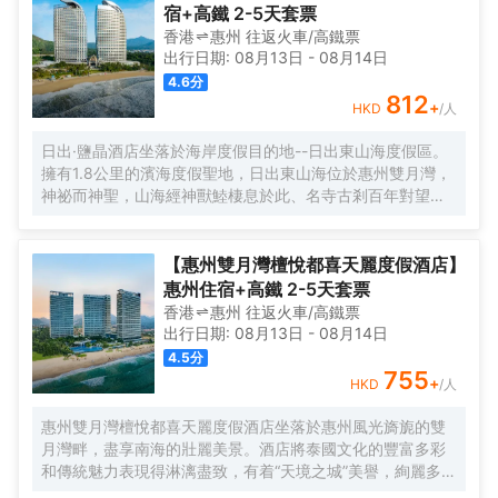
君廷的名字得以完美詮釋。目前已擁有聖頓、君域、珺邸、
宿+高鐵 2-5天套票
君廷、聖曼、君瑞、聖瑞達、富喜塢、邦臣譽邸、邦臣、聖
香港
惠州
往返
火車/高鐵票
達曼11個酒店品牌，主要管理城市商務酒店、度假酒店、高
出行日期:
08月13日
-
08月14日
檔服務式公寓及高級俱樂部會所，業務領域主要遍佈歐洲、
4.6
分
北美洲、中國大陸等地。 一千零一夜”童夢奇緣，圓夢君廷！
812
+
HKD
/人
酒店擁有各類豪華海景客房一千餘間套，擁有海上倶樂部、
無邊際泳池、室內外温泉泡池、大型多功能廳、智能會議
日出·鹽晶酒店坐落於海岸度假目的地--日出東山海度假區。
室、特色中西餐廳、親子樂園、KTV、棋牌室等綜合遊樂配
擁有1.8公里的濱海度假聖地，日出東山海位於惠州雙月灣，
套設施。酒店根植於本土文化，營造着“原生、低奢、悅然”的
神祕而神聖，山海經神獸鯥棲息於此、名寺古剎百年對望、
獨特時空體驗和愉悅生活方式,讓客人盡享度假新概念。
萬物生靈自由生長，為賓客帶來神養的精神性空間。 設計師
從廣東惠州本地的千年海“鹽”文化中深受啟發並找到設計靈
感，並在日出·鹽晶酒店的室內空間中加以演繹。人間百味，
【惠州雙月灣檀悅都喜天麗度假酒店】
因鹽聚人。鹽的析出、結晶、聚合，以鹽為緣，貫徹始終。
惠州住宿+高鐵 2-5天套票
由“鹽晶”引申出來的不規則圖形，地面、燈飾、鏡子和室內各
香港
惠州
往返
火車/高鐵票
種裝飾圖形等，均別具匠心。白色多面體的“鹽”狀吊燈，牆壁
出行日期:
08月13日
-
08月14日
設計成高空俯瞰平鋪鹽田狀，隨處可見的鹽晶狀物件，窗外
4.5
分
藍色的大海，柔和的灰褐土地色澤等，交織在由木石材料構
755
+
HKD
/人
成的空間中。 房間面積42㎡起，擁有獨立陽台，每間房均可
欣賞優美的海景、度假區全景，為滿足住店客人不同需求，
惠州雙月灣檀悅都喜天麗度假酒店坐落於惠州風光旖旎的雙
設有多種住宿房型，如正海景客房、全海景套房、童趣雙卧
月灣畔，盡享南海的壯麗美景。酒店將泰國文化的豐富多彩
套房、親子海景雙床套房等，房間設施一應俱全，創造性的
和傳統魅力表現得淋漓盡致，有着“天境之城”美譽，絢麗多彩
把舒適的住宿空間和自然海岸的外部環境融為一體。 酒店集
的環境瀰漫着醉人芳香，令人倍感平和。綿延數裏的曼妙海