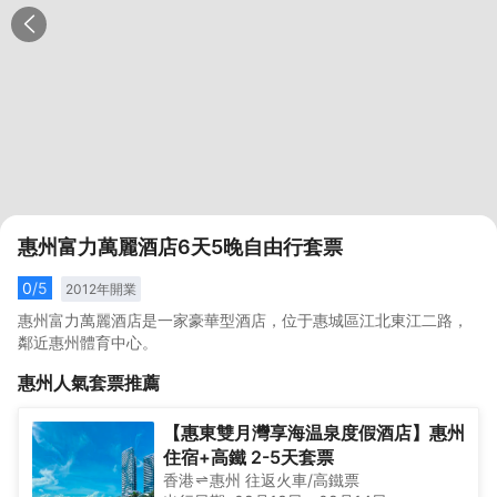
惠州富力萬麗酒店6天5晚自由行套票
0
/5
2012
年開業
惠州富力萬麗酒店是一家豪華型酒店，位于惠城區江北東江二路，
鄰近惠州體育中心。
惠州
人氣套票推薦
【惠東雙月灣享海温泉度假酒店】惠州
住宿+高鐵 2-5天套票
香港
惠州
往返
火車/高鐵票