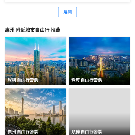
住宿、餐飲、娛樂為一體，宴會廳與餐飲包廂、大小會議
灘和天然純淨的自然美景將帶您開啟神奇美妙的酒店旅程、
室，環境優美、體驗感超強，港口海鮮餐廳提供中西式自助
讓您在海灣浪漫的情調和休閒輕鬆的氛圍中，享受泰式華貴
展開
餐、自助燒烤、火鍋以及採用本地原生態自然食材製作的美
的度假體驗。
味佳餚，共享美食美景。此外，還可享受酒店特色項目體
驗，如海泉SPA、水上衝浪、彩虹滑道、海仔漂流、礁石酒
惠州
附近城市自由行 推薦
吧、礁石廊橋等網紅打卡點......真正享受休閒度假時光。
深圳 自由行套票
珠海 自由行套票
廣州 自由行套票
順德 自由行套票