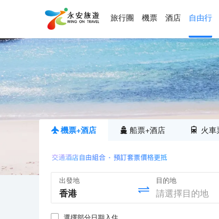
旅行團
機票
酒店
自由行
機票+酒店
船票+酒店
火車
出發地
目的地
選擇部分日期入住