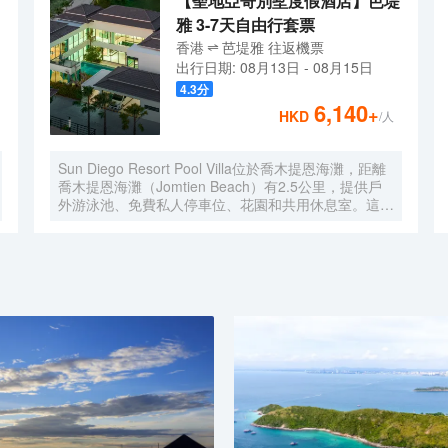
【聖地亞哥別墅度假酒店】芭堤
雅 3-7天自由行套票
香港
芭堤雅
往返
機票
出行日期:
08月13日
-
08月15日
4.3
分
6,140
+
HKD
/人
Sun Diego Resort Pool Villa位於喬木提恩海灘，距離
喬木提恩海灘（Jomtien Beach）有2.5公里，提供戶
外游泳池、免費私人停車位、花園和共用休息室。這家
尊貴型酒店提供共用廚房、客房服務和免費WiFi。這家
酒店享有池景，配備露台和15小時前台 [09:00-
24:00]。 這家酒店的每間客房都配有空調、書桌、電
視、私人浴室、床上用品、毛巾和市景陽台。所有客房
都配有電熱水壺。部分客房提供帶冰箱、洗碗機和烤箱
的廚房。客房均提供衣櫃。 Sun Diego Resort Pool
Villa距離東星高爾夫球場有37公里，距離翡翠高爾夫度
假村有41公里。最近的機場是烏塔堡羅勇-芭堤雅國際
機場，距離這家住宿有37公里。