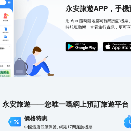
永安旅遊APP，手
用 App 隨時隨地都可輕鬆預訂機
時航班動態，查看旅行資訊，更可享
永安旅遊——您唯一嘅網上預訂旅遊平台
價格特惠
中國酒店低價保證, 網羅17間廉航機票