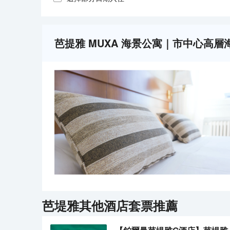
芭提雅 MUXA 海景公寓｜市中心高層海景・
芭堤雅
其他酒店套票推薦