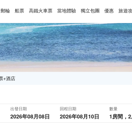
郵輪
船票
高鐵火車票
當地體驗
獨立包團
優惠
旅遊
票+酒店
出發日期
回程日期
數量
2026年08月08日
2026年08月10日
1房間，
2