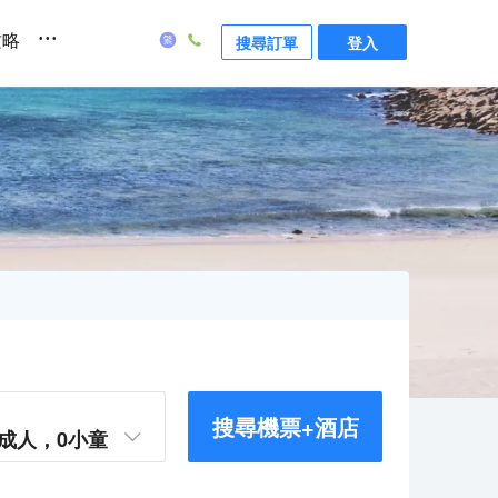
...
攻略
搜尋訂單
登入
搜尋機票+酒店
成人，
0
小童