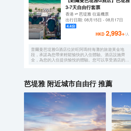
【鉑爾曼芭堤雅G酒店】芭堤雅
3-7天自由行套票
香港
芭堤雅
往返
機票
出行日期:
08月15日
-
08月17日
4.4
分
2,993
+
HKD
/人
普爾曼芭堤雅G酒店位於旺阿瑪特海灘的旅遊黃金地
段，承諾為您帶來輕鬆愉快的入住體驗。酒店設施齊
全，為您的入住提供愉悅的體驗。您可以享受酒店的
24小時客房服務、全房免費Wi-Fi、24小時安保、每日
清潔服務和禮品/紀念品商店。部分客房配備有液晶/等
離子電視、免費速溶咖啡、免費茶、鏡子和秤。酒店寧
靜的氛圍延伸至其休閒設施，包括私人海灘、健身中
芭堤雅
附近城市自由行 推薦
心、戶外游泳池、水療中心和按摩服務。無論您訪問芭
堤雅的理由是什麼，普爾曼芭堤雅G酒店都會讓您感到
如同回到家一般。