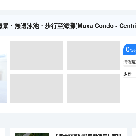
無邊泳池・步行至海灘(Muxa Condo - Centri
0
/5
清潔度
服務