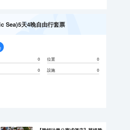
c Sea)5天4晚自由行套票
分
0
位置
0
0
設施
0