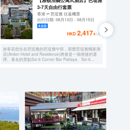
【雅頓法義公寓式酒店】芭堤雅
3-7天自由行套票
香港
芭堤雅
往返
機票
出行日期:
08月13日
-
08月15日
4.6
分
2,417
+
HKD
/人
旅客若想住在芭堤雅的芭堤雅中部，那麼芭堤雅獨家酒
健康
店(Arden Hotel and Residence)將會是一個便捷的選
恢復
擇。著名的景點Soi 6 Corner Bar Pattaya、Soi 6
2小
Corner Bar Pattaya和Legends Pool And Sports Bar
致力
均可步行很短距離到達。 客房內的所有設施都是經過
的全
精心的考慮和安排，包括房內保險箱和空調，滿足您入
神上
住需求的同時又能增添家的温馨感。在餐廳服務方面，
一個
酒店西餐廳會提供美食。酒吧給旅客提供了一個舒適的
平和
環境，可供休憩。旅客想要在自己的房間邊聽音樂邊享
受美食，只需呼叫送餐服務。對於常駐旅客來說，若是
厭倦了酒店的餐飲，附近的Mantra Restaurant &
Bar（其他）和Trattoria Pizzeria Toscana（西餐）或
許能勾起您的食慾，他們家的Baked Mango和培根披
薩均深受好評，美塞通糯米飯（麪包甜點）的美食也不
錯哦！ 相信桑拿浴室周到的服務和室外游泳池一流的
設施，會讓您擁有別樣的體驗。酒店配備有商務中心，