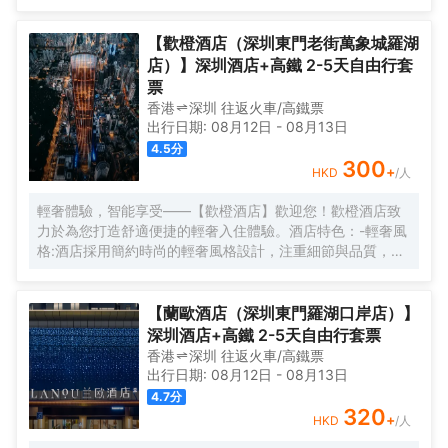
現精彩。
【歡橙酒店（深圳東門老街萬象城羅湖
店）】深圳酒店+高鐵 2-5天自由行套
票
香港
深圳
往返
火車/高鐵票
出行日期:
08月12日
-
08月13日
4.5
分
300
+
HKD
/人
輕奢體驗，智能享受——【歡橙酒店】歡迎您！歡橙酒店致
力於為您打造舒適便捷的輕奢入住體驗。酒店特色：-輕奢風
格:酒店採用簡約時尚的輕奢風格設計，注重細節與品質，為
您營造舒適優雅的居住環境。-智能體驗:房間配備小度智能系
統，語音控制燈光、空調、電視等設備，解放雙手，盡享科
技帶來的便捷。-舒適享受:24小時熱水即開即熱，無需等
【蘭歐酒店（深圳東門羅湖口岸店）】
待，為您洗去一身疲憊。-影音娛樂:部分房間配備高清投影
深圳酒店+高鐵 2-5天自由行套票
儀，打造私人影院，享受震撼視聽盛宴。-貼心服務:酒店設有
香港
深圳
往返
火車/高鐵票
洗衣房，並提供烘乾服務，解決您的洗衣煩惱，讓旅途更加
出行日期:
08月12日
-
08月13日
輕鬆自在。歡橙酒店是您商務出行、休閒度假的理想之選。
4.7
分
期待您的光臨！温馨提示，圖片僅供參考，無法涵蓋所有房
320
+
HKD
/人
型，詳細的實物照片請諮詢酒店。