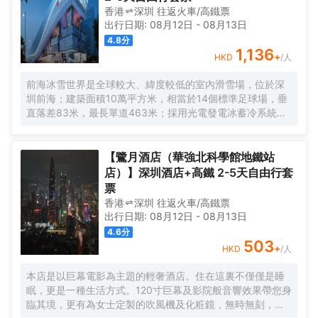
香港
深圳
往返
火車/高鐵票
出行日期:
08月12日
-
08月13日
4.8
分
1,136
+
HKD
/人
前海冰雪世界是全球較大、緯度較低的室內滑雪場，位於深
圳前海；建築面積10萬平方米，相當於14個標準足球場，垂
直落差83米，最長單道463米‌；採用光電發電冰蓄冷系統，
減少43%碳排放，鋼結構用量達4.7萬噸‌；全年維持-6℃，
配備5條專業滑道（總長1569公尺），可承辦國際滑雪賽
事‌。
【鷺月酒店（華強北科學館地鐵站
店）】深圳酒店+高鐵 2-5天自由行套
票
香港
深圳
往返
火車/高鐵票
出行日期:
08月12日
-
08月13日
4.6
分
503
+
HKD
/人
本店是以巨幕電影為主題的輕奢酒店。住在這裏不僅僅是睡
眠，更是一種生活方式。120寸巨幕及影院般音響效果帶您身
臨其境，更有為女士定製的吹風機及化粧鏡，無時無刻，呈