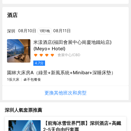
酒店
08月10日
08月11日
深圳
1
間
1
晚
米漾酒店(福田會展中心崗廈地鐵站店)
(Meyo+ Hotel)
會展中心/CBD
4.7
分
園林大床房A（綠景+新風系統+Minibar+深睡床墊）
1張大床
不包餐食
更換其他
班次
和房型
深圳
人氣套票推薦
【前海冰雪世界門票】深圳酒店+高鐵
2-5天自由行套票