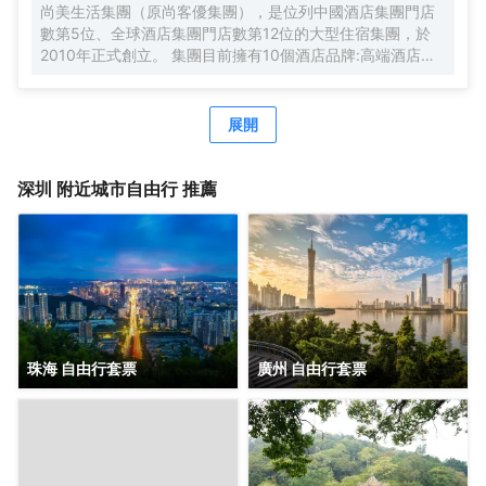
尚美生活集團（原尚客優集團），是位列中國酒店集團門店
數第5位、全球酒店集團門店數第12位的大型住宿集團，於
2010年正式創立。 集團目前擁有10個酒店品牌:高端酒店品
牌萬際、假日美地，中高端酒店蘭歐，中檔酒店尚客優品，
經濟型酒店尚客優、駿怡、A&A Room、橙客，以及民宿品
牌花美時、公寓品牌LIPPO公社。尚美生活旗下酒店超過
展開
3500家（含在營店和籌建店），現已覆蓋全國31個省293座
城市，會員數量超4000萬。 作為國內創客精神的住宿集
團，尚美生活憑藉創新的商業模式、強大的品牌優勢和專業
深圳
附近城市自由行 推薦
的服務支持，攜手消費者、業主以及合作伙伴，共建、共
創、共享大住宿共同體。未來，集團將不斷探索住宿業與互
聯網的結合、與新生活方式的結合，致力於成為全球領先的
生活服務連鎖平台，引領新尚美好生活。
珠海 自由行套票
廣州 自由行套票