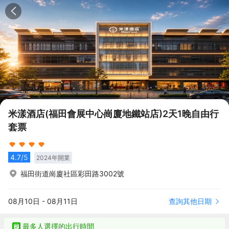
米漾酒店(福田會展中心崗廈地鐵站店)2天1晚自由行
套票
4.7
/5
2024
年開業
福田街道崗廈社區彩田路3002號
查詢其他日期
08月10日
-
08月11日
最多人選擇的出行時間