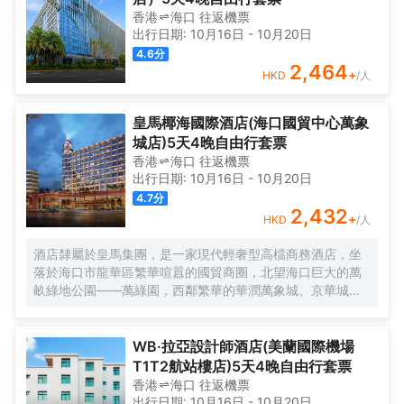
香港
海口
往返
機票
出行日期:
10月16日
-
10月20日
4.6
分
2,464
+
HKD
/人
皇馬椰海國際酒店(海口國貿中心萬象
城店)5天4晚自由行套票
香港
海口
往返
機票
出行日期:
10月16日
-
10月20日
4.7
分
2,432
+
HKD
/人
酒店隸屬於皇馬集團，是一家現代輕奢型高檔商務酒店，坐
落於海口市龍華區繁華喧囂的國貿商圈，北望海口巨大的萬
畝綠地公園——萬綠園，西鄰繁華的華潤萬象城、京華城；
地理位置優越，交通便利，生活配套齊全。酒店裝飾佈置精
緻典雅，融入闖海文創元素，功能佈局合理，風格典雅，設
施齊備，分有四個”闖海人“浪潮階段講述闖海故事。智能化配
WB·拉亞設計師酒店(美蘭國際機場
套設施，超大的落地飄窗，為每一位為海南自貿港商旅入住
T1T2航站樓店)5天4晚自由行套票
的賓客營造温馨舒適的休憩環境。酒店設置了高雅別緻的鮮
香港
海口
往返
機票
倉餐廳和海南風味一品派茶樓，根植海南本士特色文化，以
出行日期:
10月16日
-
10月20日