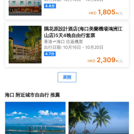
闖海、南洋僑鄉元素相融合，打造格調雅緻的海南品質茶樓
4.8
分
引領者，專屬配套內含茶室的超大中餐包廂——海口港、洋
1,805
+
HKD
/人
浦港、三亞港、自貿港等特色包間，是宴請和聚會優質的選
擇，讓賓客不僅能盡享海南特色風味美食，也可以品鑑到具
有異域風情的西式佳餚，在閒暇時光樂享美食美刻。為了滿
隅花原設計酒店(海口美蘭機場鴻洲江
足更多商務需求，酒店設置了不同規格的多功能會議廳，可
山店)5天4晚自由行套票
容納200人以上宴會場地，配備現代智能會務設備，盡享高
香港
海口
往返
機票
效便捷商務。此外，酒店還設置了清新雅緻的棋牌包廂、海
出行日期:
10月16日
-
10月20日
景健身房、露天清吧等健身休閒娛樂配套，讓賓客逸享愜意
4.7
分
輕鬆之旅，體驗輕奢休閒旅遊的別樣意趣。
2,309
+
HKD
/人
展開
海口
附近城市自由行 推薦