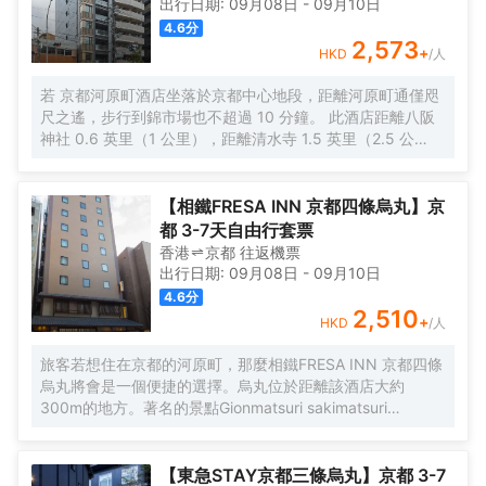
出行日期:
09月08日
-
09月10日
4.6
分
2,573
+
HKD
/人
若 京都河原町酒店坐落於京都中心地段，距離河原町通僅咫
尺之遙，步行到錦市場也不超過 10 分鐘。 此酒店距離八阪
神社 0.6 英里（1 公里），距離清水寺 1.5 英里（2.5 公
里）。 您可利用免費 WiFi、旅遊/票務服務和自動售貨機等
便利服務和設施。 特色服務/設施包括24 小時前台服務、行
李寄存和洗衣設施。 有 40 間客房提供冰箱和平板電視；您
【相鐵FRESA INN 京都四條烏丸】京
定能在旅途中找到家的舒適。提供免費無線網絡，方便您與
都 3-7天自由行套票
朋友保持聯繫；數碼頻道可滿足您的娛樂需求。配備淋浴/盆
香港
京都
往返
機票
浴組合的私人浴室提供坐浴桶和吹風機。便利設施包括書桌
出行日期:
09月08日
-
09月10日
和免費袋泡茶/速溶咖啡；而且按要求提供提供客房服務。
4.6
分
2,510
+
HKD
/人
旅客若想住在京都的河原町，那麼相鐵FRESA INN 京都四條
烏丸將會是一個便捷的選擇。烏丸位於距離該酒店大約
300m的地方。著名的景點Gionmatsuri sakimatsuri
niwatoriboko、伊賀流忍者修行體驗和京都嵯峨之館和服體
驗均可步行很短距離到達。 酒店對客房的裝飾十分考究，每
間設施齊全的客房都配備有空調、液晶電視機和房間內高速
【東急STAY京都三條烏丸】京都 3-7