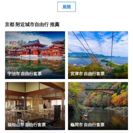
行免費招待會，您可以藉此結識其他住客。 特色服務/設施包
展開
括快速入住、行李寄存和洗衣設施。 有 14 間客房提供冰箱
和液晶電視；您定能在旅途中找到家的舒適。提供免費無線
網絡，方便您與朋友保持聯繫；數碼頻道可滿足您的娛樂需
京都
附近城市自由行 推薦
求。私人浴室提供免費洗浴用品和吹風機。便利設施包括保
險箱和電熱水壺；如有需要，還可提供熨斗/熨板。
宇治市 自由行套票
宮津市 自由行套票
福知山市 自由行套票
龜岡市 自由行套票