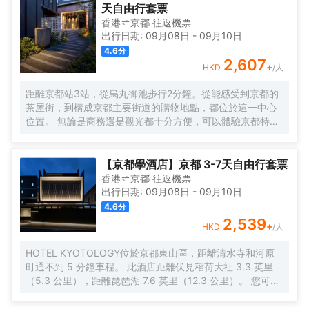
上網。電熱水壺和咖啡壺/茶壺可供使用，便捷的客房設施定
天自由行套票
能讓您倍感舒適。浴室配有拖鞋、24小時熱水和浴缸。 酒店
香港
京都
往返
機票
提供的休閒設施，旨在為旅客營造多姿多彩、奢華完美的住
出行日期:
09月08日
-
09月10日
宿體驗。酒店設有24小時前台諮詢服務，為下榻至此的您提
4.6
分
供最貼心的行程安排。
2,607
+
HKD
/人
距離京都站3站，從烏丸御池步行2分鐘。從能感受到京都的
茶屋街，到構成京都主要街道的購物地點，都位於這一中心
位置。 無論是商務還是觀光都十分方便，可以體驗京都特有
的住宿。 所有客房均配有洗衣機/烘乾機和微波爐，旨在讓您
在旅途中也能「像生活一樣地停留」。 京都東急兩替町三條
鳥丸酒店的設施，讓您在長期旅居中也能很好地度過，為您
【京都學酒店】京都 3-7天自由行套票
的旅途增添色彩。 酒店於餐廳棟提供以京都家常菜為主、日
香港
京都
往返
機票
式西式融合的自助餐。您可以品嚐到由時令食材帶來的最天
出行日期:
09月08日
-
09月10日
然的味道。
4.6
分
2,539
+
HKD
/人
HOTEL KYOTOLOGY位於京都東山區，距離清水寺和河原
町通不到 5 分鐘車程。 此酒店距離伏見稻荷大社 3.3 英里
（5.3 公里），距離琵琶湖 7.6 英里（12.3 公里）。 您可到
露台和花園欣賞美景，還可利用免費 WiFi等服務和設施。此
酒店還提供公共客廳和自動售貨機。 每天一次免費招待會舉