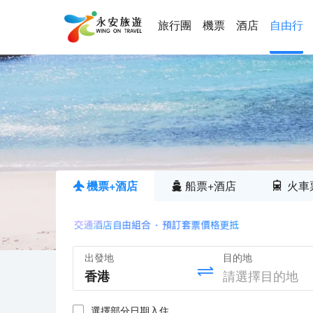
旅行團
機票
酒店
自由行
機票+酒店
船票+酒店
火車
出發地
目的地
選擇部分日期入住