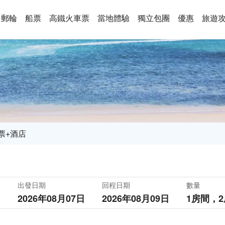
郵輪
船票
高鐵火車票
當地體驗
獨立包團
優惠
旅遊
票+酒店
出發日期
回程日期
數量
2026年08月07日
2026年08月09日
1房間，
2