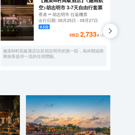
【施策M村高級酒店】<越南航
空>胡志明市 3-7天自由行套票
香港
胡志明市
往返
機票
出行日期:
08月25日
-
08月27日
4.5
分
2,733
+
HKD
/人
施策M村高級酒店位於胡志明市的第一區，為休閒或商
入住
務旅客提供一流的住宿體驗。