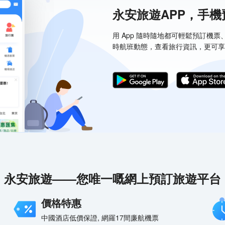
永安旅遊APP，手
用 App 隨時隨地都可輕鬆預訂機
時航班動態，查看旅行資訊，更可享
永安旅遊——您唯一嘅網上預訂旅遊平台
價格特惠
中國酒店低價保證, 網羅17間廉航機票