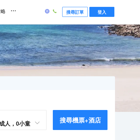
...
攻略
搜尋訂單
登入
搜尋機票+酒店
成人，
0
小童