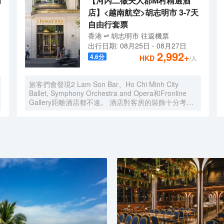
胡
【河內二徵夫人郡M村精選酒
店】<越南航空>胡志明市 3-7天
自由行套票
香港
胡志明市
往返
機票
出行日期:
08月25日
-
08月27日
2,992
+
4.6
分
HKD
/人
旅客們會發現2 Lam Son Bar、Ho Chi Minh City
Ballet, Symphony Orchestra and Opera和Fronline
Gallery距離酒店都不遠。 酒店對客房的裝飾十分考
究，每間設施齊全的客房都配備有熨衣設備、房內保險
箱和衣櫃/衣櫥。服務人員會提前為您準備好電熱水壺
和瓶裝水，以滿足您的飲水需求。倘若您在忙碌的一天
後想在自己的客房內放鬆，提供拖鞋和24小時熱水的
客房浴室是不錯的選擇。 優美的環境，再搭配上細緻
周到的服務，酒店的休閒區定能滿足您的品質需求。酒
店的會議廳將熱情的服務與專業的素質完美地結合在一
起。提供乾洗服務，為您的旅途省心。