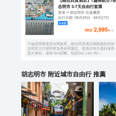
【維拉西貢酒店】<越南航空>
志明市 3-7天自由行套票
香港
胡志明市
往返
機票
出行日期:
08月25日
-
08月27日
4.4
分
2,995
+
HKD
/人
不論是商務還是休閒旅客，維拉西貢酒店都能讓您的胡
志明市之行變得更加美好而難忘。從酒店很方便到達西
貢火車站，僅有1km距離。包括Duc Lam Art
Gallery、永嚴寺和Wat Chantarangsay都在短距離
內，入住酒店的旅客在該地區遊覽會很方便。 酒店對
客房的裝飾十分考究，每間設施齊全的客房都配備有雨
傘、房內保險箱和空調。有飲水需求的旅客，酒店還為
胡志明市
附近城市自由行 推薦
您提供了瓶裝水。浴室配有拖鞋、24小時熱水和浴
缸。在餘暇時間，可以選擇去酒店的酒吧喝上一杯飲
料，驅走所有的疲憊。貼心的送餐服務可以滿足那些喜
歡在私人場合進餐的旅客。除此之外，周邊餐飲種類繁
多。HOME FINEST（東南亞菜）供應一流的推薦美
味-Grilled beef on hot rock stone，Huynh Hoa
Sandwich Shop（BÁNH MÌ HUỲNH HOA）（快餐簡
餐）提供的法棍三明治備受好評，Cyclo Resto（東南
亞菜）的香茅雞也是來這裏遊玩不容錯過的美味。 住