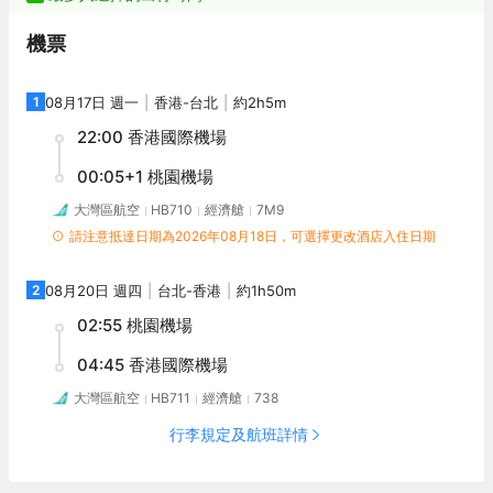
機票
1
08月17日 週一
香港
-
台北
約2h5m
22:00
香港國際機場
00:05
+1
桃園機場
大灣區航空
HB710
經濟艙
7M9
請注意抵達日期為
2026年08月18日
，可選擇更改酒店入住日期
2
08月20日 週四
台北
-
香港
約1h50m
02:55
桃園機場
04:45
香港國際機場
大灣區航空
HB711
經濟艙
738
行李規定及航班詳情