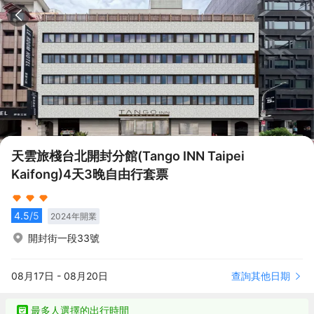
天雲旅棧台北開封分館(Tango INN Taipei
Kaifong)4天3晚自由行套票
4.5
/5
2024
年開業
開封街一段33號
查詢其他日期
08月17日
-
08月20日
最多人選擇的出行時間