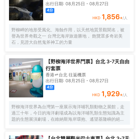
出行日期:
08月25日
-
08月27日
4
分
1,856
+
HKD
/人
野柳岬的地形受風化、海蝕作用，以天然地質景觀聞名，被
譽為世界奇觀之一 台灣北海岸旅遊勝地， 飽覽眾多奇岩美
石，見證大自然鬼斧神工的力量
【野柳海洋世界門票】台北 3-7天自由
行套票
香港
台北
往返
機票
出行日期:
08月25日
-
08月27日
4
分
1,929
+
HKD
/人
野柳海洋世界為台灣第一座展示海洋哺乳類動物之展館，走
過三十年，今日的海洋劇場成為以海洋哺乳類生態知識為主
題的生態展演劇場，在維納斯海岸環抱、遙望基隆嶼的絕美
海岸線風光中，為您揭開蔚藍海洋的神秘面紗。
【台北雙層觀光巴士車票】台北 3-7天