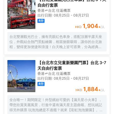
自由行套票
香港
台北
往返
機票
出行日期:
08月25日
-
08月27日
4
分
1,904
+
HKD
/人
台北雙層觀光巴士，擁有亮眼紅色車身，搭配頂層半露天座
位，外觀結合熱門景點繪圖，相當搶眼吸睛，讓你的台北旅
程，變得更加便捷和浪漫！白天晚上皆可搭乘，分為經典紅
藍路線，行經國父紀念館、行天宮、西門紅樓等景點，車輛
上也會搭配中、英、日、韓的多語系導覽系統，方便了解各
景點資訊。全天任意上下車，輕鬆暢遊台北熱門景點，自由
【台北市立兒童新樂園門票】台北 3-7
開啟你的台北熱門地標之旅！
天自由行套票
香港
台北
往返
機票
出行日期:
08月25日
-
08月27日
4
分
1,884
+
HKD
/人
全台唯一！期間限定！外型繽紛可愛的【滿天星小火車】，
帶您欣賞美麗風景，行進中還有滿天星主題曲喔。想玩就記
得另外購票 玩泡泡總是不過癮？就來【彩虹泡泡樂園】。無