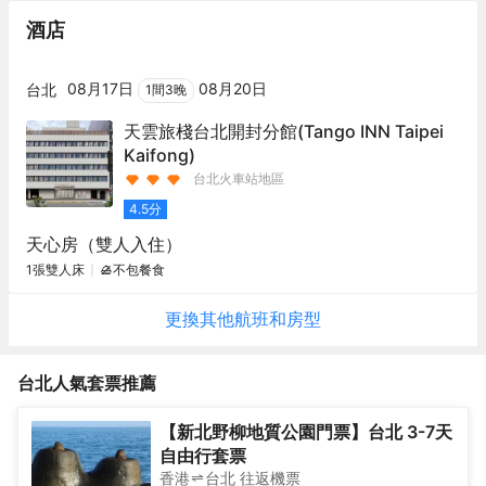
酒店
08月17日
08月20日
台北
1
間
3
晚
天雲旅棧台北開封分館
(Tango INN Taipei
Kaifong)
台北火車站地區
4.5
分
天心房（雙人入住）
1張雙人床
不包餐食
更換其他
航班
和房型
台北
人氣套票推薦
【新北野柳地質公園門票】台北 3-7天
自由行套票
香港
台北
往返
機票