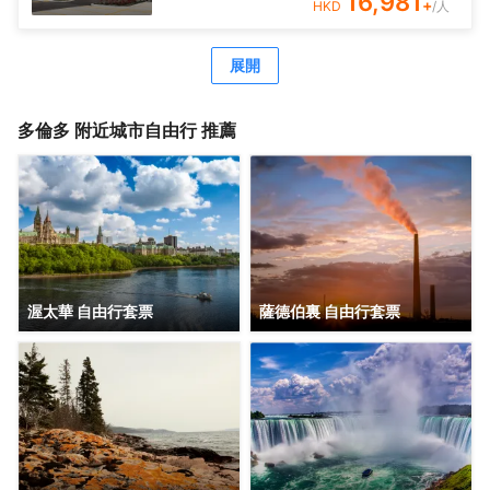
16,981
+
HKD
/人
Boulud）（法國菜）的美食，也是來這座城市出行不容錯過
的美味之選。
酒店種類繁多的休閒設施能為每一位下榻於此的您創造多元
展開
化的休閒空間，這其中包括健身室和按摩室。酒店的會議廳
和商務中心提供優質服務，是眾多商旅客選擇入住這裏的原
因。為了方便旅客，外幣兑換服務已為您準備就緒。
多倫多
附近城市自由行 推薦
渥太華 自由行套票
薩德伯裏 自由行套票