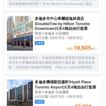
靠近動物園的酒店嗎？ Best Western Scarborough 酒店擁
有完美的地理位置和一流的設施。 酒店靠近 Highway 401
主幹道，方便您遊覽附近區域。 士嘉堡商業區交通便捷，CP
Rail 和 Yellow Pages 非常適合洽談業務的旅客。多倫多的
多倫多市中心希爾頓逸林酒店
Best Western 酒店環境高雅，經濟實惠。 酒店靠近公共交
(DoubleTree by Hilton Toronto
通，如長途車站、TTC、地鐵站，方便您的出行。我們酒店
Downtown)5天4晚自由行套票
是商務旅客和休閒遊客的不二之選。 熱情友好的工作人員隨
香港
多倫多
往返
機票
時為您提供建議，保證您的完美入住體驗。 Best Western 旗
出行日期:
08月15日
-
08月19日
下的士嘉堡酒店也是完美的度假選擇。Best Western Plus
4.6
分
Executive Inn 靠近多倫多市中心，從酒店出門即可享受一流
19,805
+
HKD
/人
的美食、文化和夜生活。 多倫多動物園是家庭度假的不二之
選，士嘉堡 Bluff 是所有度假遊客不容錯過的壯麗景點。 安
坐落於多倫多市中心，不論您是商務出差還是休閒旅遊多倫
大略科學中心是您旅行途中學習趣味知識的好去處。士嘉堡
多市中心希爾頓逸林酒店都是理想的下榻之處。附近很多景
市中心是一個購物天堂。 即使是來這參加 Telus Mobility 會
點，包括加拿大紡織品博物館、Pillar of Justice和新市政廳
議或是來豐田培訓中心出差的客人，也能輕鬆找到休閒和放
都離酒店不遠。
鬆方式。士嘉堡有眾多旅遊景點，如士嘉堡歷史博物館和湯
客房內的所有設施都是經過精心的考慮和安排，空調在滿足
普森紀念公園。 亨利馬歇爾娛樂中心常年都有活動舉行，主
您入住需求的同時又能增添家的温馨感。倘若您在忙碌的一
多倫多機場凱悦嘉軒(Hyatt Place
要年度活動，如多倫多國際電影節就是在此舉行。 Nuit
天後想在自己的客房內放鬆，提供24小時熱水和吹風機的客
Toronto Airport)5天4晚自由行套票
Blanche、Gay Pride 大遊行和聖誕老人遊行，總有一樣您喜
房浴室是不錯的選擇。可以去酒店酒吧，舒適的環境，可供
香港
多倫多
往返
機票
歡的活動。 55% 當地居民是非加拿大公民，我們歡迎來自加
您休憩放鬆。除了這些酒店內提供的餐飲服務，離酒店不遠
出行日期:
08月15日
-
08月19日
拿大其他地區和美國探親的客人。室內泳池於 2019 年全新
處Kupfert & Kim - Spadina（素食）供應的Cauliflower
4.6
分
翻修，現已開放！
Tahini和Ago Bistro（其他）、Café Boulud Toronto（Café