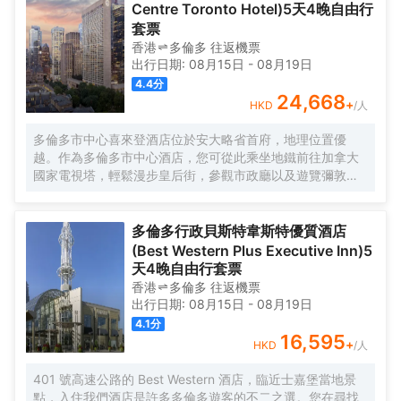
Centre Toronto Hotel)5天4晚自由行
套票
香港
多倫多
往返
機票
出行日期:
08月15日
-
08月19日
4.4
分
24,668
+
HKD
/人
多倫多市中心喜來登酒店位於安大略省首府，地理位置優
越。作為多倫多市中心酒店，您可從此乘坐地鐵前往加拿大
國家電視塔，輕鬆漫步皇后街，參觀市政廳以及遊覽彌敦道
菲利普斯廣場。我們充分理解家庭的重要性，提供親子房型
和設施，歡迎您和家人一起入住我們的多倫多家庭友好型酒
店。我們擁有多倫多首屈一指的室內/室外游泳池和佔地面積
多倫多行政貝斯特韋斯特優質酒店
超過 130,000 平方英尺的活動場地供您在這度過悠閒時光。
(Best Western Plus Executive Inn)5
清晨在 BnB 享用一頓健康的早餐，然後探索魅力多倫多市
天4晚自由行套票
區，傍晚在百年老店 Shopsy’s 用鮮嫩肋骨的美味來結束美好
香港
多倫多
往返
機票
的一天，最後回到我們温馨的多倫多酒店享受喜來登特色睡
出行日期:
08月15日
-
08月19日
眠體驗，我們的優質客房內均配備保險箱，咖啡機以及其他
4.1
分
現代設施供您在多倫多享受舒適住宿。
16,595
+
HKD
/人
401 號高速公路的 Best Western 酒店，臨近士嘉堡當地景
點，入住我們酒店是許多多倫多遊客的不二之選。您在尋找