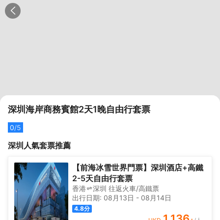
深圳海岸商務賓館2天1晚自由行套票
0
/5
深圳
人氣套票推薦
【前海冰雪世界門票】深圳酒店+高鐵
2-5天自由行套票
香港
深圳
往返
火車/高鐵票
出行日期:
08月13日
-
08月14日
4.8
分
1,136
+