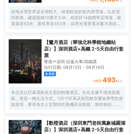
HKD
/人
前海冰雪世界是全球較大、緯度較低的室內滑雪場，位於深
圳前海；建築面積10萬平方米，相當於14個標準足球場，垂
直落差83米，最長單道463米‌；採用光電發電冰蓄冷系統，
減少43%碳排放，鋼結構用量達4.7萬噸‌；全年維持-6℃，
配備5條專業滑道（總長1569公尺），可承辦國際滑雪賽
事‌。
【鷺月酒店（華強北科學館地鐵站
店）】深圳酒店+高鐵 2-5天自由行套
票
香港
深圳
往返
火車/高鐵票
出行日期:
08月13日
-
08月14日
4.6
分
493
+
HKD
/人
本店是以巨幕電影為主題的輕奢酒店。住在這裏不僅僅是睡
眠，更是一種生活方式。120寸巨幕及影院般音響效果帶您身
臨其境，更有為女士定製的吹風機及化粧鏡，無時無刻，呈
現精彩。
【歡橙酒店（深圳東門老街萬象城羅湖
店）】深圳酒店+高鐵 2-5天自由行套