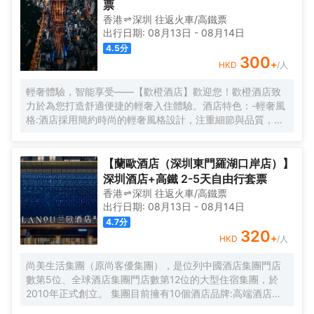
票
香港
深圳
往返
火車/高鐵票
出行日期:
08月13日
-
08月14日
4.5
分
300
+
HKD
/人
輕奢體驗，智能享受——【歡橙酒店】歡迎您！歡橙酒店致
力於為您打造舒適便捷的輕奢入住體驗。酒店特色：-輕奢風
格:酒店採用簡約時尚的輕奢風格設計，注重細節與品質，為
您營造舒適優雅的居住環境。-智能體驗:房間配備小度智能系
統，語音控制燈光、空調、電視等設備，解放雙手，盡享科
技帶來的便捷。-舒適享受:24小時熱水即開即熱，無需等
【蘭歐酒店（深圳東門羅湖口岸店）】
待，為您洗去一身疲憊。-影音娛樂:部分房間配備高清投影
深圳酒店+高鐵 2-5天自由行套票
儀，打造私人影院，享受震撼視聽盛宴。-貼心服務:酒店設有
香港
深圳
往返
火車/高鐵票
洗衣房，並提供烘乾服務，解決您的洗衣煩惱，讓旅途更加
出行日期:
08月13日
-
08月14日
輕鬆自在。歡橙酒店是您商務出行、休閒度假的理想之選。
4.7
分
期待您的光臨！温馨提示，圖片僅供參考，無法涵蓋所有房
320
+
HKD
/人
型，詳細的實物照片請諮詢酒店。
尚美生活集團（原尚客優集團），是位列中國酒店集團門店
數第5位、全球酒店集團門店數第12位的大型住宿集團，於
2010年正式創立。 集團目前擁有10個酒店品牌:高端酒店品
牌萬際、假日美地，中高端酒店蘭歐，中檔酒店尚客優品，