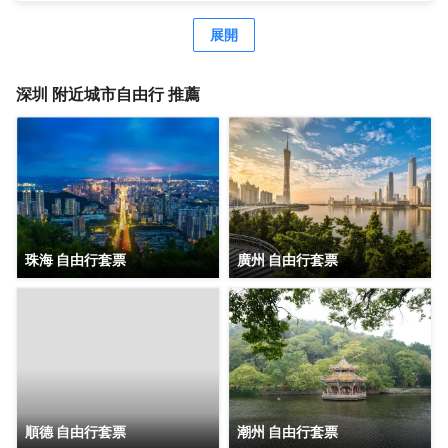
經濟型酒店尚客優、駿怡、A&A Room、橙客，以及民宿品
牌花美時、公寓品牌LIPPO公社。尚美生活旗下酒店超過
展開
3500家（含在營店和籌建店），現已覆蓋全國31個省293座
城市，會員數量超4000萬。 作為國內創客精神的住宿集
團，尚美生活憑藉創新的商業模式、強大的品牌優勢和專業
深圳
附近城市自由行 推薦
的服務支持，攜手消費者、業主以及合作伙伴，共建、共
創、共享大住宿共同體。未來，集團將不斷探索住宿業與互
聯網的結合、與新生活方式的結合，致力於成為全球領先的
生活服務連鎖平台，引領新尚美好生活。
珠海 自由行套票
廣州 自由行套票
順德 自由行套票
潮州 自由行套票