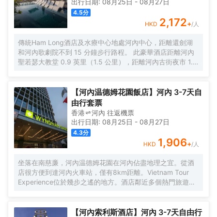
出行日期:
08月25日
-
08月27日
4.5
分
2,172
+
HKD
/人
傳統Ham Long酒店及水療中心地處河內中心，距離還劍湖
和河內歌劇院不到 15 分鐘步行路程。 此豪華酒店距離河內
聖若瑟大教堂 0.9 英里（1.5 公里），距離河內古街夜市 1.1
英里（1.8 公里）。 享受按摩、身體護理和麪部護理，款待
一下自己。您可以充分利用室外游泳池和健身中心等度假設
施。此酒店還提供免費 WiFi、禮賓服務和接待大廳。
【河內温德姆花園飯店】河內 3-7天自
由行套票
香港
河內
往返
機票
出行日期:
08月25日
-
08月27日
4.3
分
1,906
+
HKD
/人
坐落在南慈廉，河內温德姆花園在河內佔盡地理之宜。從酒
店很方便到達河內火車站，僅有8km距離。Vietnam Tour
Experience位於幾步之遙的地方。酒店鄰近多個熱門旅遊景
點，包括Deluxe Vietnam Tours、Vietnam Motorbike
Tours和Viet Villages Travel，旅客可以將行程安排的更加緊
湊。
【河內索利斯酒店】河內 3-7天自由行