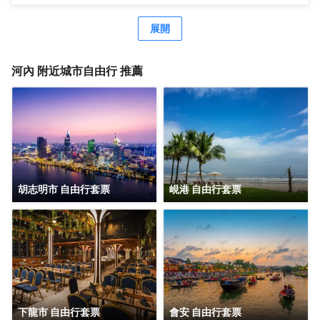
一下自己。如果想要休閒地度假，可好好利用烹飪課、室外
游泳池和健身中心。此藝術裝飾風格酒店的其他服務和設施
展開
包括免費 WiFi、禮賓服務和現場救生員。 您可以到餐廳享用
一頓美餐，也可以待在房間裏，享受酒店的 24 小時送餐服
務。
河內
附近城市自由行 推薦
胡志明市 自由行套票
峴港 自由行套票
下龍市 自由行套票
會安 自由行套票