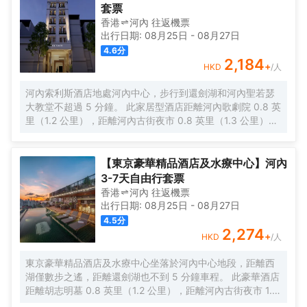
套票
香港
河內
往返
機票
出行日期:
08月25日
-
08月27日
4.6
分
2,184
+
HKD
/人
河內索利斯酒店地處河內中心，步行到還劍湖和河內聖若瑟
大教堂不超過 5 分鐘。 此家居型酒店距離河內歌劇院 0.8 英
里（1.2 公里），距離河內古街夜市 0.8 英里（1.3 公里）。
到全方位服務的 SPA 放鬆一下；在這裏，您可以享受按摩、
身體護理和麪部護理。如果想要休閒地度假，可好好利用烹
飪課、室內游泳池和蒸汽浴室。此酒店還提供免費 WiFi、禮
【東京豪華精品酒店及水療中心】河內
賓服務和禮品店/報攤。您可以去Solis Restaurant餐廳享用
3-7天自由行套票
美味的亞洲菜，從這裏可欣賞到花園景色。您也可以去咖啡
香港
河內
往返
機票
館品味點心。
出行日期:
08月25日
-
08月27日
4.5
分
2,274
+
HKD
/人
東京豪華精品酒店及水療中心坐落於河內中心地段，距離西
湖僅數步之遙，距離還劍湖也不到 5 分鐘車程。 此豪華酒店
距離胡志明墓 0.8 英里（1.2 公里），距離河內古街夜市 1.3
英里（2.1 公里）。 享受按摩、身體護理和麪部護理，款待