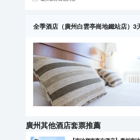
全季酒店（廣州白雲亭崗地鐵站店）3
廣州
其他酒店套票推薦