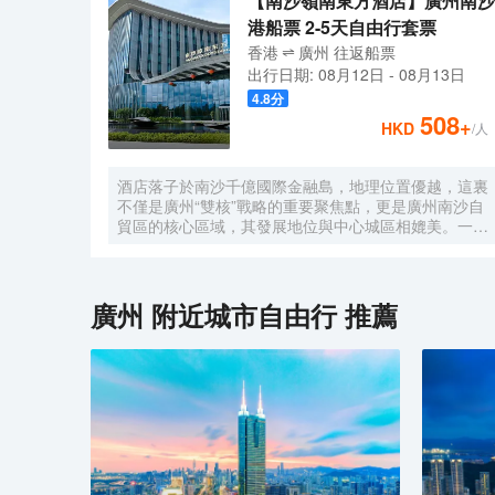
【南沙嶺南東方酒店】廣州南沙
港船票 2-5天自由行套票
香港
廣州
往返
船票
出行日期:
08月12日
-
08月13日
4.8
分
508
+
HKD
/人
酒店落子於南沙千億國際金融島，地理位置優越，這裏
不僅是廣州“雙核”戰略的重要聚焦點，更是廣州南沙自
貿區的核心區域，其發展地位與中心城區相媲美。一小
時便捷可達深圳、香港、澳門等國內主要城市。 酒店
的設計匠心獨運，融入中式古典美學。飄檐承襲古典起
翹之韻，整體造型俯瞰如字母“A”，既展中國氣派，又
含西式願景——Amazing（令人驚歎），
廣州
附近城市自由行 推薦
Astonishing（令人震撼），隱含着酒店將成為南沙乃
至全球矚目的中式美學新地標的美好期許。 酒店作為
南沙國際會展中心綜合體重要組成部分，以“木棉花
開，鴻翔海絲”之設計理念，以大灣區金融新地標之姿
態，締造南沙“立足灣區、協同港澳、面向世界”的實踐
範本。