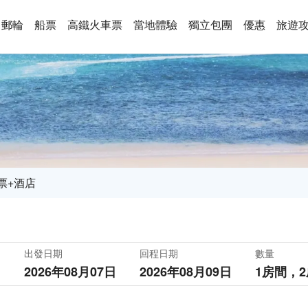
郵輪
船票
高鐵火車票
當地體驗
獨立包團
優惠
旅遊
票+酒店
出發日期
回程日期
數量
2026年08月07日
2026年08月09日
1房間，
2