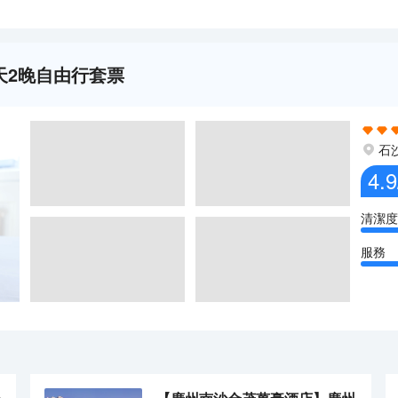
天2晚自由行套票
石
4.9
清潔度
服務