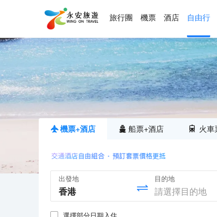
旅行團
機票
酒店
自由行
機票+酒店
船票+酒店
火車
出發地
目的地
選擇部分日期入住