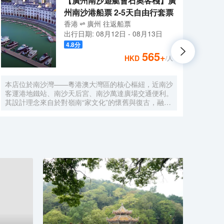
【廣州南沙遊艇會石奧客棧】廣
州南沙港船票 2-5天自由行套票
香港
廣州
往返
船票
出行日期:
08月12日
-
08月13日
4.8
分
565
+
HKD
/人
本店位於南沙灣——粵港澳大灣區的核心樞紐，近南沙
酒店
客運港地鐵站、南沙天后宮、南沙萬達廣場交通便利。
利。美
其設計理念來自於對嶺南“家文化”的懷舊與復古，融合
務酒
南洋傢俱的熱情奔放精髓，是一家現代海上絲綢之路上
廈內1
讓各路賓客品味嶺南與南洋風情的輕鬆茶室精品酒店，
會、
在經典家居與裝潢中重逢嶺南文化的歸屬感。 客棧共
生傾
五層，一層為大堂及茶室，二至五層為客房，寬敞、舒
雅，
適、風格各異的客房眾多；供賓客休閒暢談的石奧茶
恒壓
室，主要提供早餐、茶點、飲品、簡餐等服務；同時亦
浴缸
與中國大陸獲得“五金錨”獎的南沙遊艇會提供宴會/婚
工作人
宴/會議、中西式餐飲、遊艇觀光/租賃、帆船租賃/體
Bet
驗、遊艇帆船駕證考取等不同種服務功能，打造出一種
特色的休閒度假空間。