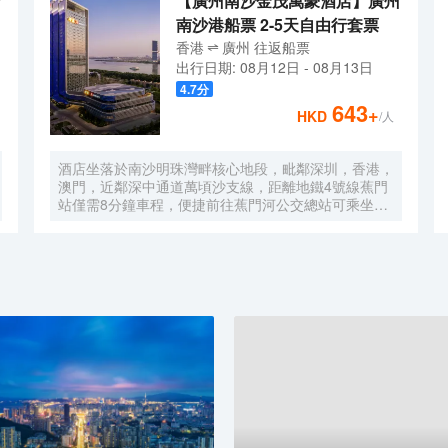
【廣州南沙金茂萬豪酒店】廣州
南沙港船票 2-5天自由行套票
香港
廣州
往返
船票
出行日期:
08月12日
-
08月13日
4.7
分
643
+
HKD
/人
酒店坐落於南沙明珠灣畔核心地段，毗鄰深圳，香港，
澳門，近鄰深中通道萬頃沙支線，距離地鐵4號線蕉門
站僅需8分鐘車程，便捷前往蕉門河公交總站可乘坐機
場大巴快線或深中跨市公交等，快速連接大灣區核心商
圈，距離深圳國際寶安機場僅需50分鐘車程。店內提
供小馬智行無人駕駛體驗券，可輕鬆前往南沙天后宮、
南沙濕地公園、廣汽科技館及環宇城購物中心等。 酒
店共有261間以海洋為設計靈感的客房及套房，詮釋現
代經典與優雅，滿足休閒賓客對在地文化的探索與體
驗。配備粵式風味的林苑中餐廳、中西結合的漁人碼頭
全日餐廳以及”雙重身份”的薄荷酒吧，體驗創新融合的
珍饈美饌。酒店擁有馬丁叔叔的農場，小朋友們可盡情
與小動物們互動亦或參與馬丁叔叔課堂，共度愉快的親
子時光。同時，酒店擁有1,600平方米的宴會及會議場
地以及寬敞的戶外草坪，可滿足不同的會議及宴會需
求，無論商務出行亦或休閒旅遊期待與您共赴南沙，遇