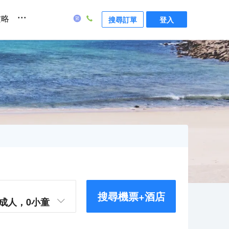
...
攻略
搜尋訂單
登入
搜尋機票+酒店
成人，
0
小童