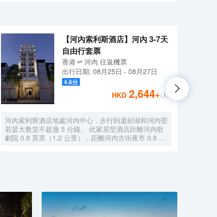
到18:30提供巧克力自助餐。 有不同類型的房間可以
行政窗戶房、高級行政陽台房、家庭房和連接房。每一
自己像漢諾依人，被當作皇室對待。
【河內索利斯酒店】河內 3-7天
自由行套票
香港
河內
往返
機票
出行日期:
08月25日
-
08月27日
4.6
分
2,644
+
HKD
/人
河內索利斯酒店地處河內中心，步行到還劍湖和河內聖
東京
若瑟大教堂不超過 5 分鐘。 此家居型酒店距離河內歌
離西
劇院 0.8 英里（1.2 公里），距離河內古街夜市 0.8 英
此豪華
里（1.3 公里）。到全方位服務的 SPA 放鬆一下；在
河內古
這裏，您可以享受按摩、身體護理和麪部護理。如果想
護理
要休閒地度假，可好好利用烹飪課、室內游泳池和蒸汽
假，
浴室。此酒店還提供免費 WiFi、禮賓服務和禮品店/報
術裝飾
攤。您可以去Solis Restaurant餐廳享用美味的亞洲
賓服
菜，從這裏可欣賞到花園景色。您也可以去咖啡館品味
也可
點心。