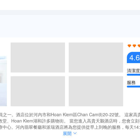
4.6
清潔度
服務
一。酒店位於河內市和Hoan Kiem區Chan Cam街20-22號。
堂、Hoan Kiem湖和許多購物街。 當您進入高貴天鵝酒店時，您會
心。河內翡翠餐廳和派瑞酒店將為您提供從早上到晚的服務，每天14:00
僅僅是一個單獨的訪客。在尊貴的天鵝酒店，我們有豪華的窗戶房、高級
一。酒店位於河內市和Hoan Kiem區Chan Cam街20-22號。
展開
格融合了珍貴的古董漆畫和原創藝術品與突破性的當代扭曲。準備好感覺
堂、Hoan Kiem湖和許多購物街。 當您進入高貴天鵝酒店時，您會