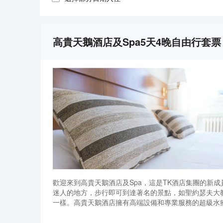
高貴天鵝酒店及Spa5天4晚自由行套票
歡迎來到高貴天鵝酒店及Spa，這是TK酒店集團的新成員之
迷人的地方，步行即可到達著名的景點，如聖約瑟夫大教
一樣。高貴天鵝酒店擁有高端設備和專業服務的超級水療中
滿足所有的需求，無論您是在一個大家庭團體旅行還是
歡迎來到高貴天鵝酒店及Spa，這是TK酒店集團的新成員之
個細節都經過精心挑選，每個房間都值得一看。酒店風
迷人的地方，步行即可到達著名的景點，如聖約瑟夫大教