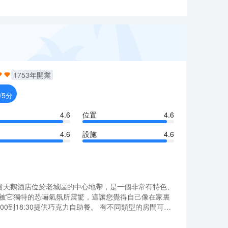
1753
年開業
/5分
4.6
位置
4.6
4.6
設施
4.6
 這家高貴天鵝酒店位於老城區的中心地帶，是一個非常有特色、
立刻被它獨特的恐嚇氣氛所震驚，這讓您覺得自己像在家裏
到18:30提供巧克力自助餐。 有不同類型的房間可以
行政窗戶房、高級行政陽台房、家庭房和連接房。每一
 這家高貴天鵝酒店位於老城區的中心地帶，是一個非常有特色、
自己像漢諾依人，被當作皇室對待。
立刻被它獨特的恐嚇氣氛所震驚，這讓您覺得自己像在家裏