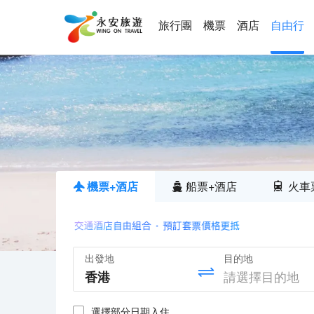
旅行團
機票
酒店
自由行
機票+酒店
船票+酒店
火車
出發地
目的地
選擇部分日期入住