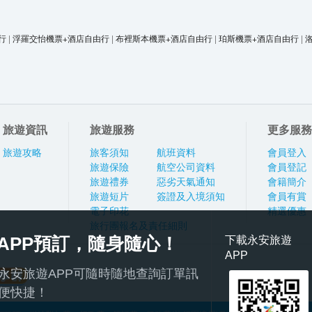
行
|
浮羅交怡機票+酒店自由行
|
布裡斯本機票+酒店自由行
|
珀斯機票+酒店自由行
|
旅遊資訊
旅遊服務
更多服務
旅遊攻略
旅客須知
航班資料
會員登入
旅遊保險
航空公司資料
會員登記
旅遊禮券
惡劣天氣通知
會籍簡介
旅遊短片
簽證及入境須知
會員有賞
電子印花
精選優惠
旅行團報名及責任細則
APP預訂，隨身隨心！
下載永安旅遊
APP
永安旅遊APP可隨時隨地查詢訂單訊
便快捷！