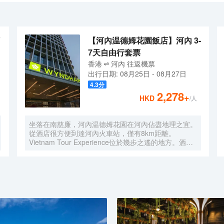
心。河內翡翠餐廳和派瑞酒店將為您提供從早上到晚的服務，每天14:00
僅僅是一個單獨的訪客。在尊貴的天鵝酒店，我們有豪華的窗戶房、高級
格融合了珍貴的古董漆畫和原創藝術品與突破性的當代扭曲。準備好感覺
【河內温德姆花園飯店】河內 3-
7天自由行套票
香港
河內
往返
機票
出行日期:
08月25日
-
08月27日
4.3
分
2,278
+
HKD
/人
坐落在南慈廉，河內温德姆花園在河內佔盡地理之宜。
從酒店很方便到達河內火車站，僅有8km距離。
Vietnam Tour Experience位於幾步之遙的地方。酒店
鄰近多個熱門旅遊景點，包括Deluxe Vietnam Tours、
Vietnam Motorbike Tours和Viet Villages Travel，旅客
可以將行程安排的更加緊湊。