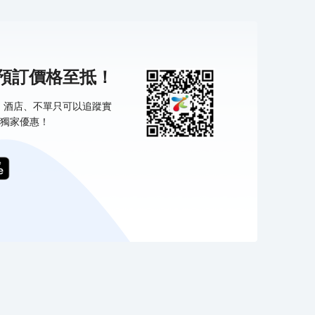
機預訂價格至抵！
票、酒店、不單只可以追蹤實
獨家優惠！