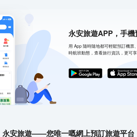
永安旅遊APP，手
用 App 隨時隨地都可輕鬆預訂機
時航班動態，查看旅行資訊，更可享
永安旅遊——您唯一嘅網上預訂旅遊平台