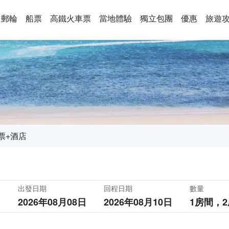
郵輪
船票
高鐵火車票
當地體驗
獨立包團
優惠
旅遊
票+酒店
出發日期
回程日期
數量
2026年08月08日
2026年08月10日
1房間，
2