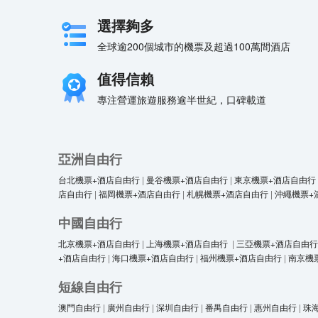
選擇夠多
全球逾200個城市的機票及超過100萬間酒店
值得信賴
專注營運旅遊服務逾半世紀，口碑載道
亞洲自由行
台北機票+酒店自由行
|
曼谷機票+酒店自由行
|
東京機票+酒店自由行
店自由行
|
福岡機票+酒店自由行
|
札幌機票+酒店自由行
|
沖繩機票+
中國自由行
北京機票+酒店自由行
|
上海機票+酒店自由行
|
三亞機票+酒店自由行
+酒店自由行
|
海口機票+酒店自由行
|
福州機票+酒店自由行
|
南京機
短線自由行
澳門自由行
|
廣州自由行
|
深圳自由行
|
番禺自由行
|
惠州自由行
|
珠