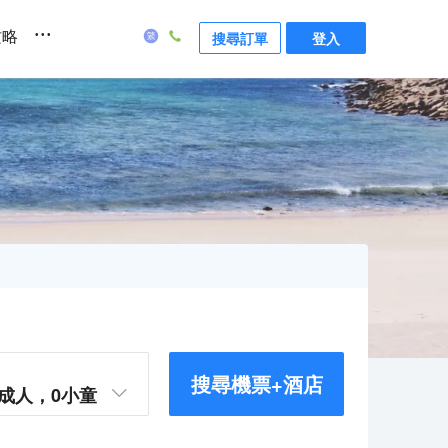
...
攻略
搜尋訂單
登入
搜尋機票+酒店
成人，
0
小童