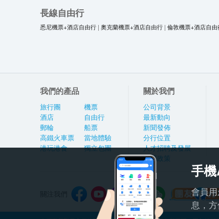
長線自由行
悉尼機票+酒店自由行
|
奧克蘭機票+酒店自由行
|
倫敦機票+酒店自由
我們的產品
關於我們
旅行團
機票
公司背景
酒店
自由行
最新動向
郵輪
船票
新聞發佈
高鐵火車票
當地體驗
分行位置
港玩港食
獨立包團
人才招聘及發展
私隱政策
手機
會員用
關注我們
息，方