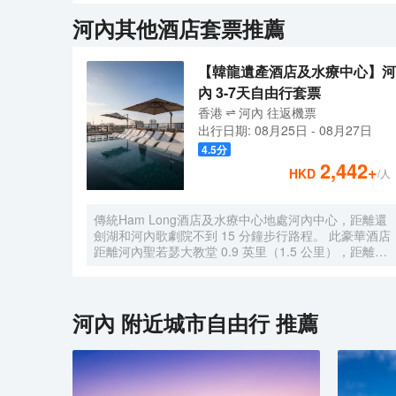
一樣。高貴天鵝酒店擁有高端設備和專業服務的超級水療中
河內
其他酒店套票推薦
滿足所有的需求，無論您是在一個大家庭團體旅行還是
個細節都經過精心挑選，每個房間都值得一看。酒店風
【韓龍遺產酒店及水療中心】河
內 3-7天自由行套票
香港
河內
往返
機票
出行日期:
08月25日
-
08月27日
4.5
分
2,442
+
HKD
/人
傳統Ham Long酒店及水療中心地處河內中心，距離還
劍湖和河內歌劇院不到 15 分鐘步行路程。 此豪華酒店
距離河內聖若瑟大教堂 0.9 英里（1.5 公里），距離河
內古街夜市 1.1 英里（1.8 公里）。 享受按摩、身體護
理和麪部護理，款待一下自己。您可以充分利用室外游
泳池和健身中心等度假設施。此酒店還提供免費
WiFi、禮賓服務和接待大廳。
河內
附近城市自由行 推薦