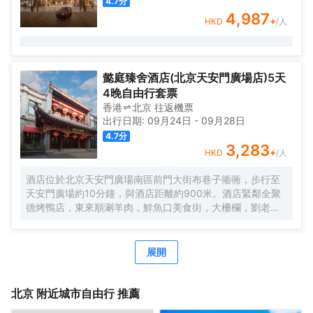
4.7
分
4,987
+
HKD
/人
懿庭臻舍酒店(北京天安門廣場店)5天
4晚自由行套票
香港
北京
往返
機票
出行日期:
09月24日
-
09月28日
4.7
分
3,283
+
HKD
/人
酒店位於北京天安門廣場南區前門大街布巷子衚衕，步行至
天安門廣場約10分鐘，與酒店距離約900米。酒店緊鄰全聚
德烤鴨店，東來順涮羊肉，鮮魚口美食街，大柵欄，劉老根
大舞台，德雲社，傳統皮影戲，杜莎夫人蠟像館，保利劇院
等等目不暇接。無論是美食還是娛樂都會給您全新的奢侈貴
族的體驗享受。酒店設計為復古理念，傳統文化的氣息使得
展開
老北京的特色渲染不已。讓您完全親身體驗。酒店專屬房間
有小院套房，配備了司機，助理，以及更高層次的房間。酒
店共百餘間房，酒店的優勢房間都很寬大，舒適的床為您卸
北京
附近城市自由行 推薦
下整天的疲倦，完美的空調讓您隨意切換4個季度的温度，確