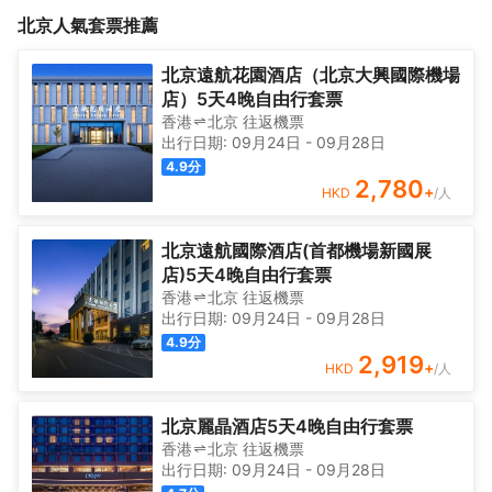
場、遠洋新幹線、國際港、南銀大廈、海南航空大廈、北京發展大
樓一層，與機場高速近在咫尺，緊臨亮馬橋、外交使館區（尤其美
北京
人氣套票推薦
廈、中遠幸福大廈、中國旅貿大廈、US聯邦公寓等商業配套設施。
國大使館）、三里屯、中國國際展覽中心等重要位置，與東直門，
<br>除此之外，娛樂場所集中、購物便利、出行方便，北京本地文
望京SOHO，國貿相望，周邊有國航大廈、天元港中心、佳程廣
化濃厚，彰顯獨特的古都風貌。
場、遠洋新幹線、國際港、南銀大廈、海南航空大廈、北京發展大
北京遠航花園酒店（北京大興國際機場
廈、中遠幸福大廈、中國旅貿大廈、US聯邦公寓等商業配套設施。
店）5天4晚自由行套票
<br>除此之外，娛樂場所集中、購物便利、出行方便，北京本地文
香港
北京
往返
機票
化濃厚，彰顯獨特的古都風貌。
出行日期:
09月24日
-
09月28日
4.9
分
2,780
+
HKD
/人
北京遠航國際酒店(首都機場新國展
店)5天4晚自由行套票
香港
北京
往返
機票
出行日期:
09月24日
-
09月28日
4.9
分
2,919
+
HKD
/人
北京麗晶酒店5天4晚自由行套票
香港
北京
往返
機票
出行日期:
09月24日
-
09月28日