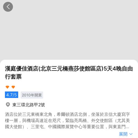
漢庭優佳酒店(北京三元橋燕莎使館區店)5天4晚自由
行套票
4.7
/5
2010
年開業
東三環北路甲2號
酒店位於三元東橋東北角，希爾頓酒店北側，坐落於京信大廈寫字
樓一層，與機場高速近在咫尺，緊臨亮馬橋、外交使館區（尤其美
國大使館）、三里屯、中國國際展覽中心等重要位置，與東直門，
望京SOHO，國貿相望，周邊有國航大廈、天元港中心、佳程廣
酒店位於三元東橋東北角，希爾頓酒店北側，坐落於京信大廈寫字
展開