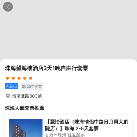
珠海望海樓酒店2天1晚自由行套票
4.8
/5
2025
年開業
海濱北路303號
珠海
人氣套票推薦
【麗怡酒店（珠海情侶中路日月貝大劇
院店）】珠海 2-5天套票
香港
珠海
往返
船票