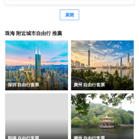
利，鄰近GI時代廣場，吃喝玩樂非常方便，周邊有 美食街、
超市、購物廣場 等生活設施配套。 公寓擁有現代温馨客房，
配套有餐廳、洗衣房、健身房、等公共空間，旅客在享受舒
展開
適住宿的同時，也能輕鬆滿足各種休閒與商務需求。客房分
佈於2-5 層，所有客房都配備有高品質的床品、高速wifi，確
保賓客能夠享受到賓至如歸的居住體驗。 喜悅餐廳位於6
珠海
附近城市自由行 推薦
層，每天都按照國際化標準提供數十種精選早餐品種，2-3種
本地特色菜，展現 珠海飲食文化。此外，每個房間都配備有
洗衣機，賓客在忙碌之餘也能輕鬆打理日常衣物。位於 6 層
的健身房房配備有跑步機、橢圓機、動感單車等高端健身器
材，即便身處旅途，也能輕鬆延續鍛鍊習慣。 鉑頓國際公寓
是東呈集團旗下中高端服務式公寓品牌，以“傾注匠心，融入
當地”為品牌理念，融合現代生活方式和行為，旨在為商旅人
士提供舒適住宿、尊貴服務和非凡體驗的現代化理想居庭。
深圳 自由行套票
廣州 自由行套票
順德 自由行套票
潮州 自由行套票