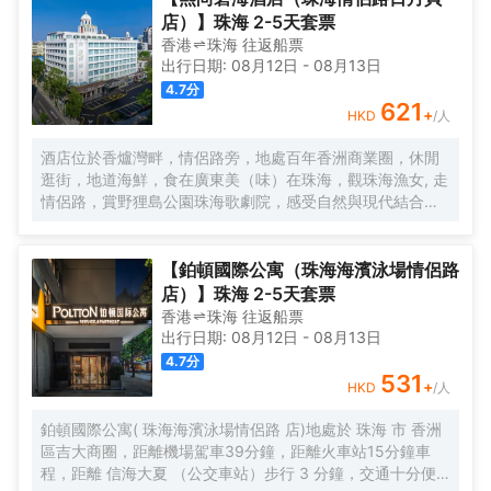
邊漫步，緊鄰夏灣夜市，無論您是商務出差還是遊玩，都是
店）】珠海 2-5天套票
您不二之選，戴斯精選温德姆酒店歡迎您的到來！
香港
珠海
往返
船票
出行日期:
08月12日
-
08月13日
4.7
分
621
+
HKD
/人
酒店位於香爐灣畔，情侶路旁，地處百年香洲商業圈，休閒
逛街，地道海鮮，食在廣東美（味）在珠海，觀珠海漁女, 走
情侶路，賞野狸島公園珠海歌劇院，感受自然與現代結合的
海畔生活，甚為便利，酒店配以近百個車位，方便省心。 酒
店直線100米，擁抱香爐灣沙灘，海與您的約定。酒店右側
600米，城市地標一一珠海漁女，城市陽台。左側600米珠
【鉑頓國際公寓（珠海海濱泳場情侶路
海歌劇院（日月貝），距離港珠澳大橋12分鐘。拱北、青茂
店）】珠海 2-5天套票
口岸20分鐘。酒店前後50米公交線路覆蓋全珠海。 酒店傾
香港
珠海
往返
船票
力打造“寬敞高雅空間”優質床品衞浴，完備設施服務，為您提
出行日期:
08月12日
-
08月13日
供優質的住宿服務 酒店中央空調冷暖可調，特色落地窗直觀
4.7
分
海景和海霞公園，欣賞東方海上日出，港珠澳大橋。中西結
531
+
HKD
/人
合的自助早餐，配以廣東特色，一天的愉快從豐富營養的早
餐開始。
鉑頓國際公寓( 珠海海濱泳場情侶路 店)地處於 珠海 市 香洲
區吉大商圈，距離機場駕車39分鐘，距離火車站15分鐘車
程，距離 信海大夏 （公交車站）步行 3 分鐘，交通十分便