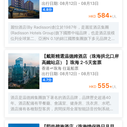
出行日期:
08月12日
-
08月13日
4.8
分
584
+
HKD
/人
麗怡酒店(By Radisson)創立於1987年，是麗笙酒店集團
(Radisson Hotels Group)旗下國際中端品牌，也是酒店規模
位列全球第二、亞洲N 0.1的錦江國際集團旗下多元品牌之
一。麗怡酒店在全球有600多家門店，是麗笙酒店集團旗下
門店數量TOP 1的品牌。 麗怡酒店珠海情侶路日月貝大劇院
店地處珠海市繁華地帶，毗鄰情侶路，日月貝，珠海市政府
【戴斯精選温德姆酒店（珠海拱北口岸
等商圈，距離珠海站，明珠站打車約20分鐘，周邊永旺超
高鐵站店） 】珠海 2-5天套票
市，揚名廣場，購物中心，美食購物，一應俱全， 麗怡酒店
香港
珠海
往返
船票
提供乾淨的住宿環境和舒適温馨多種房型，滿足您的不同需
出行日期:
08月12日
-
08月13日
求，大堂設置了歡迎角、休閒區，店內WIFI公共區域全覆蓋
4.7
分
且配套設施齊全，設有餐廳、洗衣房及健身房(24小時服務)
555
+
HKD
/人
等，是您商務、旅遊、會展、休閒的理想選擇WELCOME
HOME心怡之所。 麗怡酒店的標誌造型是一朵玫瑰花，玫瑰
酒店是温德姆集團旗下著名的酒店品牌，品牌歷史超過40
花語源自古希臘神話，象徵真摯的情誼，無論何時何地，在
年。酒店配備有早餐廳、會議室、健身房、洗衣房、水吧。
麗怡酒店，您都可以一如既往地體驗到真誠、貼心的服務，
酒店擁有各種類型客房，房間採用全屋智能語音控制系統、
精心優選品質體驗讓您感到賓至如歸，我們致力讓每一位賓
智能馬桶，科技感十足。酒店地理位置優越，位於市中心區
客感到愉悅欣喜與備受關懷，用心意讓您更“心怡”。
域繁華路段，距離拱北口岸，珠海高鐵站只需5分鐘車程。如
果您有時間放鬆休息，可以去長隆海洋王國遊玩，情侶路海
【熙尚碧海酒店（珠海情侶路日月貝