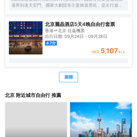
邊界到達天安門、國家大劇院等主要旅遊景區，是出行遊玩
居住的不二選擇。
作爲中糧置地酒店板塊的全新自有品牌，Le Joy Hotel 大悅
酒店在中糧品牌家族的盛譽之下孕育而出，與西單大悅城同
北京麗晶酒店5天4晚自由行套票
屬一個城市綜合體，周邊生活配套齊全，吃喝玩購一站式解
香港
北京
往返
機票
決，出行快捷方便，酒店內免費高速網絡全覆蓋，入住大悅
出行日期:
09月24日
-
09月28日
酒店可盡情暢享歡樂時光！
4.7
分
Le Joy大悅酒店擁有三百餘間唯美客房，清新脫俗，簡單大
5,107
+
HKD
/人
氣的裝修風格，讓客人在商旅之餘，享受溫馨舒適的居住環
境；同時還有19種主題定製房型可供挑選，入住主題客房感
受與以往截然不同的奇趣體驗。
酒店內配套設施完善，爲差旅精英客們提供舒適便利的辦公
展開
環境，讓社交具有更多可能性；TONG POWER運動生活館
與Parksquare 園庭高端餐廳亦可精緻您的差旅時光。
北京
附近城市自由行 推薦