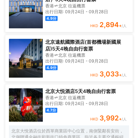
香港
北京
往返
機票
出行日期:
09月24日
-
09月28日
4.9
分
2,894
+
HKD
/人
北京遠航國際酒店(首都機場新國展
店)5天4晚自由行套票
香港
北京
往返
機票
出行日期:
09月24日
-
09月28日
4.9
分
3,033
+
HKD
/人
北京大悦酒店5天4晚自由行套票
香港
北京
往返
機票
出行日期:
09月24日
-
09月28日
4.7
分
3,992
+
HKD
/人
北京大悅酒店位於西單商業區中心位置，南側緊鄰長安街，
北側聯通金融街和新街口特色商業區，臨近各主要交通樞紐