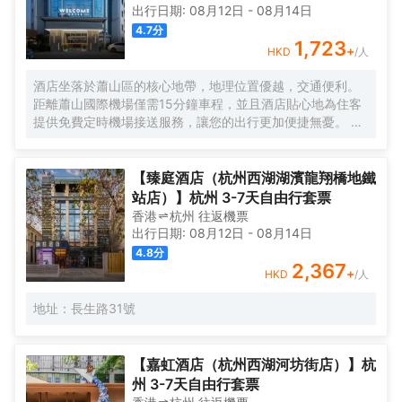
出行日期:
08月12日
-
08月14日
4.7
分
1,723
+
HKD
/人
酒店坐落於蕭山區的核心地帶，地理位置優越，交通便利。
距離蕭山國際機場僅需15分鐘車程，並且酒店貼心地為住客
提供免費定時機場接送服務，讓您的出行更加便捷無憂。 酒
店擁有100間現代簡約風格的客房，以「自然光影」作為獨
特的設計理念，巧妙地運用水刀拼花大理石工藝與幾何線條
錯落結合，打造出沉浸式的高質感空間體驗，讓您彷彿置身
【臻庭酒店（杭州西湖湖濱龍翔橋地鐵
於自然與藝術交融的氛圍之中。此外，酒店還配備了智能機
站店）】杭州 3-7天自由行套票
器人服務，為您的入住增添一份科技感與趣味性。 客房設施
香港
杭州
往返
機票
- 100間簡約風格客房，精心設計了大床和雙床兩種房型，滿
出行日期:
08月12日
-
08月14日
足不同住客的需求。 - 每間客房均配備獨立空調，可根據您
4.8
分
的個人喜好調節室內温度；高速WiFi覆蓋，讓您隨時隨地暢
2,367
+
HKD
/人
享網絡世界；不同房型分別配備投影儀、65寸或55寸液晶電
視，為您的閒暇時光增添更多娛樂選擇。 - 乾濕分離的衞浴
地址：長生路31號
空間設計，為您提供舒適的使用體驗，同時24小時熱水供
應，確保您隨時都能享受温暖愜意的沐浴時光。 餐飲服務-
早餐廳：為您精心準備豐富多樣的中西式自助早餐，開啟活
【嘉虹酒店（杭州西湖河坊街店）】杭
力滿滿的一天。 - 正餐廳：主打蕭山菜及特色菜餚，讓您品
州 3-7天自由行套票
嚐到地道的江南風味。餐廳內設有9個獨立包廂，為您提供私