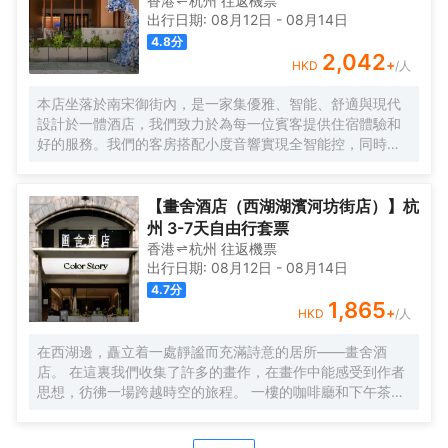
香港
杭州
往返
機票
密優雅的用餐環境，無論是商務宴請還是家庭聚餐都十分適
出行日期:
08月12日
-
08月14日
宜。
4.8
分
2,042
+
HKD
/人
本店坐落於南宋御街內，是一家集優雅、智能、舒適與現代
設計於一體酒店，我們致力於為每一位賓客提供住宿體驗和
好的服務。我們的客房搭配小度音響實現全智能控，同時配
備品牌床品、吹風機、冰箱設備，同時，大堂吧提供豐富的
休閒飲品，空間氛圍感十足，在舒適的基礎上做到智能和更
多元化體驗。逛西湖，住本店！
【畫舍酒店（西湖湖濱河坊街店）】杭
州 3-7天自由行套票
香港
杭州
往返
機票
出行日期:
08月12日
-
08月14日
4.7
分
1,865
+
HKD
/人
在西湖邊，矗立着一處靜謐而充滿詩意的居所——畫舍酒
店。 在這裏我們收集了許多的畫作，在畫作中能感受到作者
思想，彷彿一場跨越時空的旅程。 一樓的咖啡廳和下午茶，
給每一位旅人帶來温暖，掃除旅途中的疲憊。 我們坐落在吳
山的山腳，與望仙閣和城隍閣遙遙相望，與河坊街為鄰，為