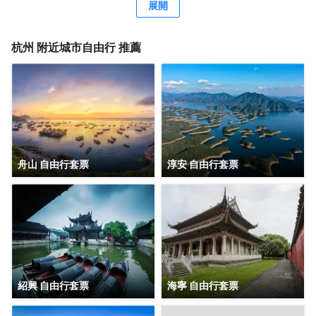
每一位旅者提供着便捷與寧靜的雙重禮遇。 距離碧波盪漾的
展開
西湖僅五分鐘車程，您將能輕易捕捉到她的風華絕代；前往
吳山景區、河坊街和南宋御街，也不過是短暫的步行10分
鐘，讓您在歷史的長河中漫步，感受古都的韻味。酒店臨近
杭州
附近城市自由行 推薦
地鐵吳山廣場地鐵的出口，公共交通在此匯聚，您將感受到
不僅是地理位置上的便利，更是文化、藝術與生活的交融。
每間客房都獨具匠心，色彩與光線交織，為您營造出不同的
情感氛圍。朝西的落地窗大床房，讓每一個温暖的午後都有
陽光灑進房間，喚醒沉睡的心靈；超大落地窗，讓您貼近這
個城市，感受它的脈搏與呼吸。 我們深知旅途的疲憊，因
此，從床品的挑選到洗漱用品的配置，再到公共區域的每一
處細節，我們都傾注了滿滿的心意。我們希望，在這裏，您
舟山 自由行套票
淳安 自由行套票
能找到家的温馨與舒適，找到心靈的歸宿。 歡迎您踏入這片
文藝的天地，與我們一同書寫旅途中的美好篇章。期待您的
光臨，讓我們共同創造一段難忘的回憶
紹興 自由行套票
海寧 自由行套票