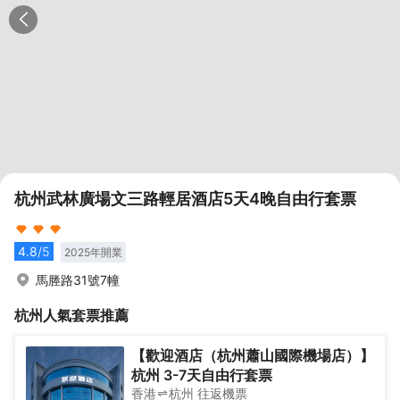
杭州武林廣場文三路輕居酒店5天4晚自由行套票
4.8
/5
2025
年開業
馬塍路31號7幢
杭州
人氣套票推薦
【歡迎酒店（杭州蕭山國際機場店）】
杭州 3-7天自由行套票
香港
杭州
往返
機票