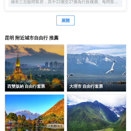
擁有三百餘間客房，其中22層至27層為行政樓層。每間客房
均配備高速無線網絡，配備婕珞芙護理用品，温德姆枕頭備
選單等。
展開
昆明
附近城市自由行 推薦
西雙版納 自由行套票
大理市 自由行套票