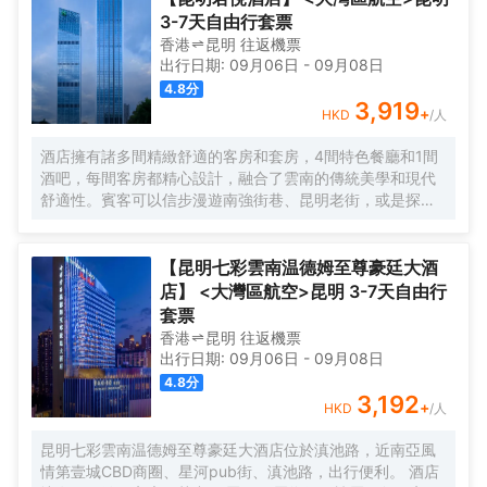
3-7天自由行套票
香港
昆明
往返
機票
出行日期:
09月06日
-
09月08日
4.8
分
3,919
+
HKD
/人
酒店擁有諸多間精緻舒適的客房和套房，4間特色餐廳和1間
酒吧，每間客房都精心設計，融合了雲南的傳統美學和現代
舒適性。賓客可以信步漫遊南強街巷、昆明老街，或是探訪
金馬碧雞坊等城市標誌性景點，每一步都是深入雲南文化的
旅程。酒店的設計靈感源於雲南的文化精髓，詮釋表達了雲
南人文特色和地域特色，傳統與現代的完美交融在此得以展
【昆明七彩雲南温德姆至尊豪廷大酒
現，更是探索體驗雲南文化的起點。
店】 <大灣區航空>昆明 3-7天自由行
套票
香港
昆明
往返
機票
出行日期:
09月06日
-
09月08日
4.8
分
3,192
+
HKD
/人
昆明七彩雲南温德姆至尊豪廷大酒店位於滇池路，近南亞風
情第壹城CBD商圈、星河pub街、滇池路，出行便利。 酒店