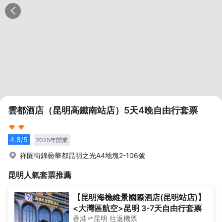
雲都酒店（昆明高鐵南站店）5天4晚自由行套票
4.8
/5
2025
年開業
祥園街錦藝華都昆明之光A4地塊2-106號
昆明
人氣套票推薦
【昆明海樵維景國際酒店(昆明站店)】
<大灣區航空>昆明 3-7天自由行套票
香港
昆明
往返
機票