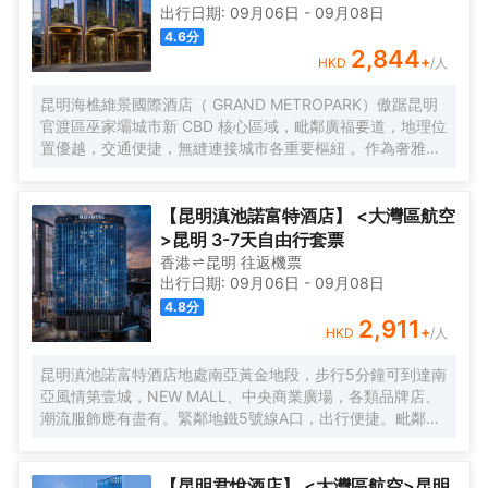
出行日期:
09月06日
-
09月08日
4.6
分
2,844
+
HKD
/人
昆明海樵維景國際酒店（ GRAND METROPARK）傲踞昆明
官渡區巫家壩城市新 CBD 核心區域，毗鄰廣福要道，地理位
置優越，交通便捷，無縫連接城市各重要樞紐 。作為奢雅酒
店標杆，我們秉承中國旅遊集團酒店控股有限公司旗下超高
端品牌“維景國際 ”的卓越品牌標準與管理理念，承襲百年央
企尊貴血統， 以非凡氣度為昆明呈現一座集建築藝術與高端
【昆明滇池諾富特酒店】 <大灣區航空
款客於一體的非凡居停目的地。
>昆明 3-7天自由行套票
香港
昆明
往返
機票
出行日期:
09月06日
-
09月08日
4.8
分
2,911
+
HKD
/人
昆明滇池諾富特酒店地處南亞黃金地段，步行5分鐘可到達南
亞風情第壹城，NEW MALL、中央商業廣場，各類品牌店、
潮流服飾應有盡有。緊鄰地鐵5號線A口，出行便捷。毗鄰滇
池、大觀公園、下樓即達繁華，轉身擁抱自然。酒店20層擁
有高空泳池和24小時自助洗衣房，是商務出差和家庭出遊的
理想之選。
【昆明君悅酒店】 <大灣區航空>昆明