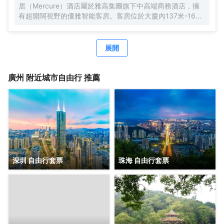
居（Mercure）酒店屬於雅高集團旗下中高端商務酒店，擁
有超開闊視野的優雅智能客房。客房位於大廈內137米-165
米，南沙郵輪母港、虎門大橋、遊艇會、高爾夫球場盡收眼
底。由國際著名設計師周光明先生傾力打造的莫蘭迪色系風
格客房，簡約唯美又精緻典雅，是商務人士出差首善之選。
展開
酒店客房內配有恒温恒壓淋浴、全交換新風系統，高級自動
智能馬桶及科勒浴缸，AI客控系統給您帶來全新的入住體
驗。酒店全體工作人員攜人工智能機器人小美在“Make A
廣州
附近城市自由行 推薦
Day A Better Day”的理念下靜候您的光臨。
深圳 自由行套票
珠海 自由行套票