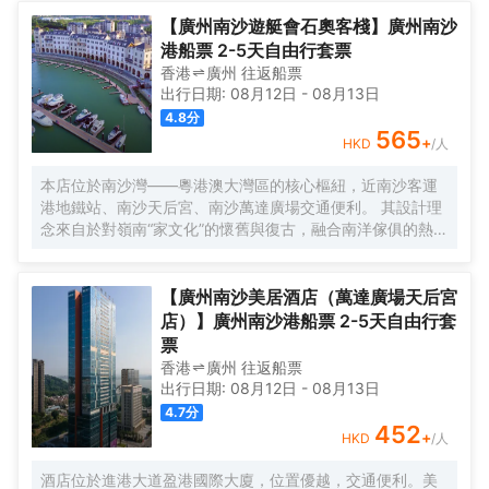
寶安機場僅需50分鐘車程。店內提供小馬智行無人駕駛體驗
券，可輕鬆前往南沙天后宮、南沙濕地公園、廣汽科技館及
【廣州南沙遊艇會石奧客棧】廣州南沙
環宇城購物中心等。 酒店共有261間以海洋為設計靈感的客
港船票 2-5天自由行套票
房及套房，詮釋現代經典與優雅，滿足休閒賓客對在地文化
香港
廣州
往返
船票
的探索與體驗。配備粵式風味的林苑中餐廳、中西結合的漁
出行日期:
08月12日
-
08月13日
人碼頭全日餐廳以及”雙重身份”的薄荷酒吧，體驗創新融合的
4.8
分
珍饈美饌。酒店擁有馬丁叔叔的農場，小朋友們可盡情與小
565
+
HKD
/人
動物們互動亦或參與馬丁叔叔課堂，共度愉快的親子時光。
同時，酒店擁有1,600平方米的宴會及會議場地以及寬敞的戶
本店位於南沙灣——粵港澳大灣區的核心樞紐，近南沙客運
外草坪，可滿足不同的會議及宴會需求，無論商務出行亦或
港地鐵站、南沙天后宮、南沙萬達廣場交通便利。 其設計理
休閒旅遊期待與您共赴南沙，遇見另一種可能。
念來自於對嶺南“家文化”的懷舊與復古，融合南洋傢俱的熱情
奔放精髓，是一家現代海上絲綢之路上讓各路賓客品味嶺南
與南洋風情的輕鬆茶室精品酒店，在經典家居與裝潢中重逢
嶺南文化的歸屬感。 客棧共五層，一層為大堂及茶室，二至
【廣州南沙美居酒店（萬達廣場天后宮
五層為客房，寬敞、舒適、風格各異的客房眾多；供賓客休
店）】廣州南沙港船票 2-5天自由行套
閒暢談的石奧茶室，主要提供早餐、茶點、飲品、簡餐等服
票
務；同時亦與中國大陸獲得“五金錨”獎的南沙遊艇會提供宴
香港
廣州
往返
船票
會/婚宴/會議、中西式餐飲、遊艇觀光/租賃、帆船租賃/體
出行日期:
08月12日
-
08月13日
驗、遊艇帆船駕證考取等不同種服務功能，打造出一種特色
4.7
分
的休閒度假空間。
452
+
HKD
/人
酒店位於進港大道盈港國際大廈，位置優越，交通便利。美