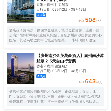
香港
廣州
往返
船票
出行日期:
08月12日
-
08月13日
4.8
分
508
+
HKD
/人
酒店落子於南沙千億國際金融島，地理位置優越，這裏不僅
是廣州“雙核”戰略的重要聚焦點，更是廣州南沙自貿區的核心
區域，其發展地位與中心城區相媲美。一小時便捷可達深
圳、香港、澳門等國內主要城市。 酒店的設計匠心獨運，融
入中式古典美學。飄檐承襲古典起翹之韻，整體造型俯瞰如
字母“A”，既展中國氣派，又含西式願景——Amazing（令人
【廣州南沙金茂萬豪酒店】廣州南沙港
驚歎），Astonishing（令人震撼），隱含着酒店將成為南沙
船票 2-5天自由行套票
乃至全球矚目的中式美學新地標的美好期許。 酒店作為南沙
香港
廣州
往返
船票
國際會展中心綜合體重要組成部分，以“木棉花開，鴻翔海
出行日期:
08月12日
-
08月13日
絲”之設計理念，以大灣區金融新地標之姿態，締造南沙“立足
4.7
分
灣區、協同港澳、面向世界”的實踐範本。
643
+
HKD
/人
酒店坐落於南沙明珠灣畔核心地段，毗鄰深圳，香港，澳
門，近鄰深中通道萬頃沙支線，距離地鐵4號線蕉門站僅需8
分鐘車程，便捷前往蕉門河公交總站可乘坐機場大巴快線或
深中跨市公交等，快速連接大灣區核心商圈，距離深圳國際