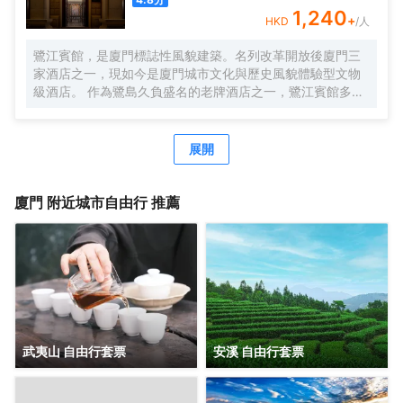
美酒的繾綣私語。
1,240
+
HKD
/人
鷺江賓館，是廈門標誌性風貌建築。名列改革開放後廈門三
家酒店之一，現如今是廈門城市文化與歷史風貌體驗型文物
級酒店。 作為鷺島久負盛名的老牌酒店之一，鷺江賓館多年
來名列廈門酒店入住率前茅。前丹麥女王、李光耀、陳香
梅、趙雅芝等眾多中外政商名流也曾造訪並讚譽有加，劉海
粟先生曾為鷺江賓館親筆題詞：“賓至如歸”。作為鷺江道上的
展開
地標建築，它典藏了鷺江兩岸百年來的風華，又演繹出中西
合璧、傳統與現代交織的廈門風情，您下榻的，不僅是酒
店，也是時光。 時光隧道1958，是鷺江賓館的一顆璀璨明
廈門
附近城市自由行 推薦
珠。每位踏入這裏的客人，都能在這方寸之間，聆聽城市的
心跳，感受時空的故事。 鷺江賓館將鼓浪嶼景觀“搬進”房
間。晨光初照時，您一睜眼便能飽覽鼓浪嶼風光。在盥洗
室，您在洗漱同時，亦能盡情欣賞鼓浪嶼的絕美景色。 鷺江
賓館享有 “食在鷺江”的經典美譽。七樓是中外遊客和廈門人
民情有獨鍾的觀景餐廳，是集美食與美景於一體的絕美殿
堂，常年名列各大口碑排行榜前列。鷺江賓館從萬千食材到
千變萬化的烹飪手法，追求細節精緻，在飽腹之上，滿足味
武夷山 自由行套票
安溪 自由行套票
蕾想象，跨越時間與山海，尋味鷺江風味。