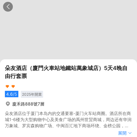
朵友酒店（廈門火車站地鐵站萬象城店）5天4晚自
由行套票
4.6
/5
2025
年開業
廈禾路888號7層
朵友酒店位于厦门本岛内的交通要塞-厦门火车站商圈。酒店所在商
城1-6楼为大型购物中心及美食广场的禹州世贸商城，周边还有华润
万象城、罗宾森购物广场、中闽百汇地下商场环绕、金榜公园，写
字楼林立；距离鼓浪屿码头、中山路步行街、南普陀、厦大白城沙
朵友酒店位于厦门本岛内的交通要塞-厦门火车站商圈。酒店所在商
展開