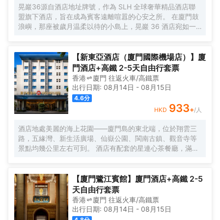
晃巖36源自酒店地址牌號，作為 SLH 全球奢華精品酒店聯
盟旗下酒店，旨在成為賓客遠離喧囂的心安之所。 在廈門鼓
浪嶼，那座被歲月温柔以待的小島上，晃巖 36 酒店宛如一
顆明珠，散發着迷人而靜謐的光輝。其前身，是清末民初愛
國華僑邱允衡的故居，歷史的韻味如同一縷幽夢，在每一寸
磚石間縈繞。自廈門搭乘渡輪，仿若穿越一片波光粼粼的詩
【新東亞酒店（廈門國際機場店）】廈
海，便能抵達這片與繁忙及快節奏隔絕的靜謐天堂。 踏入晃
門酒店+高鐵 2-5天自由行套票
巖36，復古留聲機裏傳出的悠揚旋律，似是時光的淺吟低
香港
廈門
往返
火車/高鐵票
唱，伴你開啟這一場優雅之旅。閩南彩色玻璃窗與南洋風情
出行日期:
08月14日
-
08月15日
花紋瓷磚錯落交織，仿若一幅色彩斑斕而又富有異域風情的
4.6
分
畫卷，目光所及之處，皆是細膩的藝術筆觸。每間卧室皆似
933
+
HKD
/人
陽光的寵兒，寬敞露台仿若空中花園，精心雕琢的細節之處
盡顯匠心。精心挑選的洗護產品與南方酒店少有的臻品烘衣
酒店地處美麗的海上花園——廈門島的東北端，位於翔雲三
倉，以貼心的呵護，讓每一個清晨的準備都成為一種愉悅的
路，五緣灣、新生活廣場、仙嶽公園、閩南古鎮、觀音寺等
儀式。靜謐的夜晚，在戶外浴缸中舒展身心，拱形窗戶宛如
景點均幾公里左右可到。 酒店有配套的星連心茶餐廳，滿足
精緻畫框，框住那城市的迷人景緻，亦框住這片刻的寧靜與
你的用餐需求；還有大型停車場，為你的出行帶來很多便
閒適。「山石茶事」中，繁茂的木棉樹與龍眼樹的綠意簇擁
捷。 酒店客房整潔乾淨、簡約大方，房內設施齊全，床品每
間，悠然品茗，讓那一抹茶香與自然的氣息相融相契。在那
客一換，網絡讓你與外界溝通不中斷。酒店為住客提供免費
【廈門鷺江賓館】廈門酒店+高鐵 2-5
寧靜的庭院裏，新中式茶韻裊裊，創意咖啡香氣氤氲，時光
接送機服務（詳情諮詢門店）。
天自由行套票
彷彿在此刻停駐，讓人沉醉不知歸路。「日光餐廳」裏，中
香港
廈門
往返
火車/高鐵票
西合璧的融合美食宛如一場舌尖上的文化盛宴。「音樂會客
出行日期:
08月14日
-
08月15日
廳」內，鋼琴伴奏下的威士忌之夜，又似一場靈魂與音符、
4.8
分