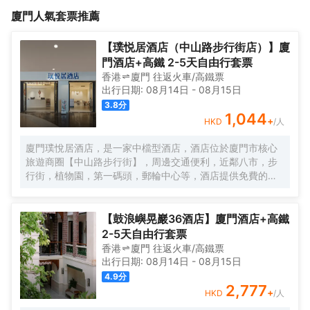
滩、曾厝垵等地约10分钟车程；酒店旁边交通便利，紧邻厦门火车
城1-6楼为大型购物中心及美食广场的禹州世贸商城，周边还有华润
廈門
人氣套票推薦
站，火车站地铁口，BRT快速公交，梧村汽车站等。朵友酒店定位
万象城、罗宾森购物广场、中闽百汇地下商场环绕、金榜公园，写
于中高端酒店，有地下停车场，酒店有洗衣机和烘干机，以朋友般
字楼林立；距离鼓浪屿码头、中山路步行街、南普陀、厦大白城沙
的热情，让您体验不一样的服务理念，酒店集购物、美食、娱乐、
滩、曾厝垵等地约10分钟车程；酒店旁边交通便利，紧邻厦门火车
【璞悦居酒店（中山路步行街店）】廈
出行于一体。
站，火车站地铁口，BRT快速公交，梧村汽车站等。朵友酒店定位
門酒店+高鐵 2-5天自由行套票
于中高端酒店，有地下停车场，酒店有洗衣机和烘干机，以朋友般
香港
廈門
往返
火車/高鐵票
的热情，让您体验不一样的服务理念，酒店集购物、美食、娱乐、
出行日期:
08月14日
-
08月15日
出行于一体。
3.8
分
1,044
+
HKD
/人
廈門璞悅居酒店，是一家中檔型酒店，酒店位於廈門市核心
旅遊商圈【中山路步行街】，周邊交通便利，近鄰八市，步
行街，植物園，第一碼頭，郵輪中心等，酒店提供免費的洗
衣服服務。酒店每日提供自助早餐。
【鼓浪嶼晃巖36酒店】廈門酒店+高鐵
2-5天自由行套票
香港
廈門
往返
火車/高鐵票
出行日期:
08月14日
-
08月15日
4.9
分
2,777
+
HKD
/人