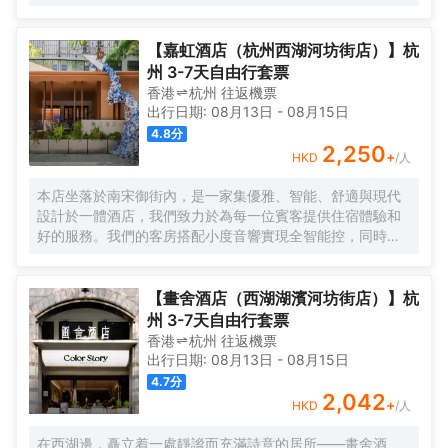
應，確保您隨時都能享受温暖愜意的沐浴時光。 餐飲服務-
早餐廳：為您精心準備豐富多樣的中西式自助早餐，開啟活
【嘉虹酒店（杭州西湖河坊街店）】杭
力滿滿的一天。 - 正餐廳：主打蕭山菜及特色菜餚，讓您品
州 3-7天自由行套票
嚐到地道的江南風味。餐廳內設有9個獨立包廂，為您提供私
香港
杭州
往返
機票
密優雅的用餐環境，無論是商務宴請還是家庭聚餐都十分適
出行日期:
08月13日
-
08月15日
宜。
4.8
分
2,250
+
HKD
/人
本店坐落於南宋御街內，是一家集優雅、智能、舒適與現代
設計於一體酒店，我們致力於為每一位賓客提供住宿體驗和
好的服務。我們的客房搭配小度音響實現全智能控，同時配
備品牌床品、吹風機、冰箱設備，同時，大堂吧提供豐富的
休閒飲品，空間氛圍感十足，在舒適的基礎上做到智能和更
多元化體驗。逛西湖，住本店！
【畫舍酒店（西湖湖濱河坊街店）】杭
州 3-7天自由行套票
香港
杭州
往返
機票
出行日期:
08月13日
-
08月15日
4.7
分
2,042
+
HKD
/人
在西湖邊，矗立着一處靜謐而充滿詩意的居所——畫舍酒