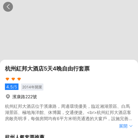
杭州紅邦大酒店5天4晚自由行套票
4.5
/5
2014
年開業
濱康路222號
杭州紅邦大酒店位于濱康路，周邊環境優美，臨近湘湖景區、白馬
湖景區、極地海洋館、休博園，交通便捷。<br>杭州紅邦大酒店客
房敞亮明凈，每個房間均有6平方米明亮通透的大窗戶，設施完善。
餐飲是杭邦菜的典型代表，其中白斬鵝等菜品在各大網站獲得好
杭州紅邦大酒店位于濱康路，周邊環境優美，臨近湘湖景區、白馬
展開
評，是商務、旅游的舒適居所。
湖景區、極地海洋館、休博園，交通便捷。<br>杭州紅邦大酒店客
杭州
人氣套票推薦
房敞亮明凈，每個房間均有6平方米明亮通透的大窗戶，設施完善。