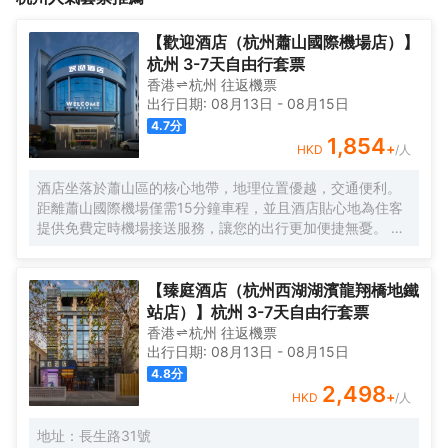
餐飲是杭邦菜的典型代表，其中白斬鵝等菜品在各大網站獲得好
評，是商務、旅游的舒適居所。
【歡迎酒店（杭州蕭山國際機場店）】
杭州 3-7天自由行套票
香港
杭州
往返
機票
出行日期:
08月13日
-
08月15日
4.7
分
1,854
+
HKD
/人
酒店坐落於蕭山區的核心地帶，地理位置優越，交通便利。
距離蕭山國際機場僅需15分鐘車程，並且酒店貼心地為住客
提供免費定時機場接送服務，讓您的出行更加便捷無憂。 酒
店擁有100間現代簡約風格的客房，以「自然光影」作為獨
特的設計理念，巧妙地運用水刀拼花大理石工藝與幾何線條
錯落結合，打造出沉浸式的高質感空間體驗，讓您彷彿置身
【臻庭酒店（杭州西湖湖濱龍翔橋地鐵
於自然與藝術交融的氛圍之中。此外，酒店還配備了智能機
站店）】杭州 3-7天自由行套票
器人服務，為您的入住增添一份科技感與趣味性。 客房設施
香港
杭州
往返
機票
- 100間簡約風格客房，精心設計了大床和雙床兩種房型，滿
出行日期:
08月13日
-
08月15日
足不同住客的需求。 - 每間客房均配備獨立空調，可根據您
4.8
分
的個人喜好調節室內温度；高速WiFi覆蓋，讓您隨時隨地暢
2,498
+
HKD
/人
享網絡世界；不同房型分別配備投影儀、65寸或55寸液晶電
視，為您的閒暇時光增添更多娛樂選擇。 - 乾濕分離的衞浴
地址：長生路31號
空間設計，為您提供舒適的使用體驗，同時24小時熱水供