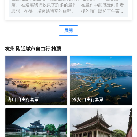
店。 在這裏我們收集了許多的畫作，在畫作中能感受到作者
思想，彷彿一場跨越時空的旅程。 一樓的咖啡廳和下午茶，
給每一位旅人帶來温暖，掃除旅途中的疲憊。 我們坐落在吳
山的山腳，與望仙閣和城隍閣遙遙相望，與河坊街為鄰，為
每一位旅者提供着便捷與寧靜的雙重禮遇。 距離碧波盪漾的
展開
西湖僅五分鐘車程，您將能輕易捕捉到她的風華絕代；前往
吳山景區、河坊街和南宋御街，也不過是短暫的步行10分
鐘，讓您在歷史的長河中漫步，感受古都的韻味。酒店臨近
杭州
附近城市自由行 推薦
地鐵吳山廣場地鐵的出口，公共交通在此匯聚，您將感受到
不僅是地理位置上的便利，更是文化、藝術與生活的交融。
每間客房都獨具匠心，色彩與光線交織，為您營造出不同的
情感氛圍。朝西的落地窗大床房，讓每一個温暖的午後都有
陽光灑進房間，喚醒沉睡的心靈；超大落地窗，讓您貼近這
個城市，感受它的脈搏與呼吸。 我們深知旅途的疲憊，因
此，從床品的挑選到洗漱用品的配置，再到公共區域的每一
處細節，我們都傾注了滿滿的心意。我們希望，在這裏，您
舟山 自由行套票
淳安 自由行套票
能找到家的温馨與舒適，找到心靈的歸宿。 歡迎您踏入這片
文藝的天地，與我們一同書寫旅途中的美好篇章。期待您的
光臨，讓我們共同創造一段難忘的回憶