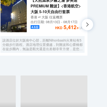
【天然温泉夕霧之湯 多美迎
PREMIUM 難波】<香港航空>
大阪 5-10天自由行套票
香港
大阪
往返
機票
出行日期:
08月13日
-
08月17日
5,412
+
4.5
分
HKD
/人
該酒店位於大阪南中心部，距離Nihonbashi火車站有5
大阪心
分鐘步行路程。酒店地理位置優越，到難波和心齋橋都
Sta
在徒步圈內，無論是觀光還是出差都非常方便，是您來
（Gl
大阪的極佳選擇。 酒店的外觀現代簡約，內部設計典
的免費WiFi。 住此
雅精緻。酒店設有餐廳、投幣式自助洗衣機、桑拿、男
酒店
女分離式天然温泉大浴場等設施，提供乾洗服務、複印
電熱
服務以及行李寄存服務。酒店客房典雅舒適，房內配備
水和
衞星平面電視、冰箱、電熱水壺等設施，能在不經意間
酒店
給您一絲驚喜。下榻酒店，您還可以徜徉於温泉中，放
WiF
鬆身心，享受的服務。 酒店一流的設施和高品質的服
在20
務，讓您享受貴族般的待遇和尊榮，您的大阪之行將更
的飲
加舒適暢快。 酒店從2015年9月起開始分時段提供免
手冊
費班車。按照酒店→伊丹機場巴士停車站→大阪city air
適。
樞紐站（OCAT）→地鐵/近鐵Namba的路線每天運
行，只提供送機服務。