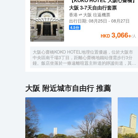
【KOKO HOTEL 大阪心齋橋】
大阪 3-7天自由行套票
香港
大阪
往返
機票
出行日期:
08月25日
-
08月27日
4.5
分
3,066
+
HKD
/人
大阪心齋橋KOKO HOTEL地理位置優越，位於大阪市
中央區南千場3丁目，距離心齋橋地鐵站僅需步行3分
鐘。飯店坐落於一條遠離喧囂主幹道的靜謐街道，其宏
偉的西式建築格外引人注目。儘管位於心齋橋中心地
帶，飯店營造出寧靜祥和的氛圍，為賓客提供高品質的
住宿體驗。
大阪
附近城市自由行 推薦