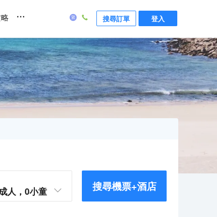
...
攻略
搜尋訂單
登入
搜尋機票+酒店
成人，
0
小童