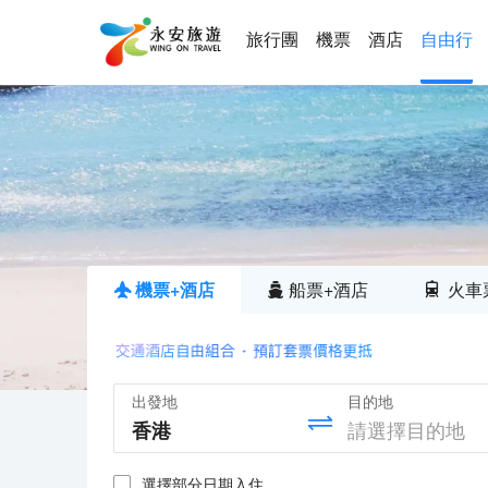
旅行團
機票
酒店
自由行
機票+酒店
船票+酒店
火車
出發地
目的地
選擇部分日期入住