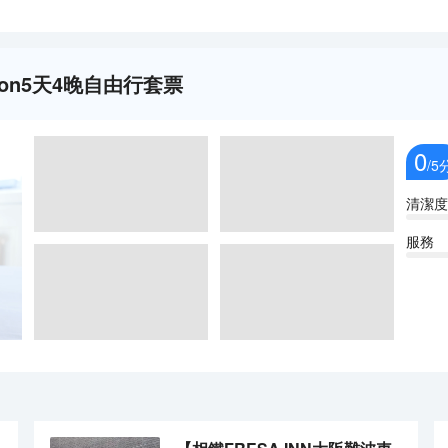
Station5天4晚自由行套票
0
/5
清潔度
服務