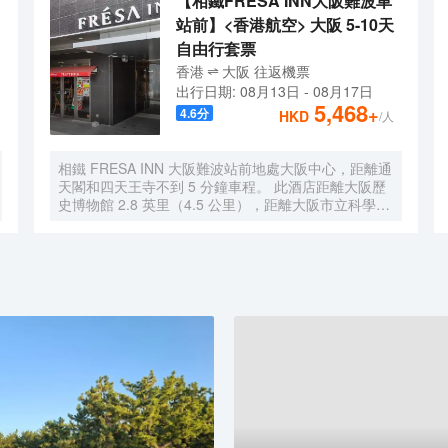
【相鐵FRESA INN大阪難波車
站前】<香港航空> 大阪 5-10天
自由行套票
香港
大阪
往返
機票
出行日期:
08月13日
-
08月17日
5,468
+
4.6
分
HKD
/人
相鐵 FRESA INN 大阪難波站前地處大阪中心，距離通
天閣和四天王寺不到 5 分鐘車程。 此酒店距離大阪歷
史博物館 2.8 英里（4.5 公里），距離大阪市立科學館
2.9 英里（4.7 公里）。 您可利用免費 WiFi、公共區電
視和自動售貨機等便利服務和設施。 每天 6:30 至
9:30 提供收費的英式早餐。 特色服務/設施包括快速入
住、24 小時前台服務和多語言服務。 有 276 間客房提
供冰箱和液晶電視；您定能在旅途中找到家的舒適。您
的卧床備有羽絨被和高檔床上用品。提供免費有線和無
線上網，方便您與朋友保持聯繫；另提供有線頻道，可
滿足您的娛樂需求。配備淋浴/盆浴組合的浴室提供浸
泡浴缸和免費洗浴用品。