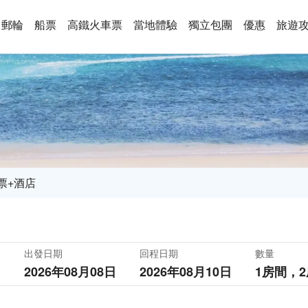
郵輪
船票
高鐵火車票
當地體驗
獨立包團
優惠
旅遊
票+酒店
出發日期
回程日期
數量
2026年08月08日
2026年08月10日
1房間，
2