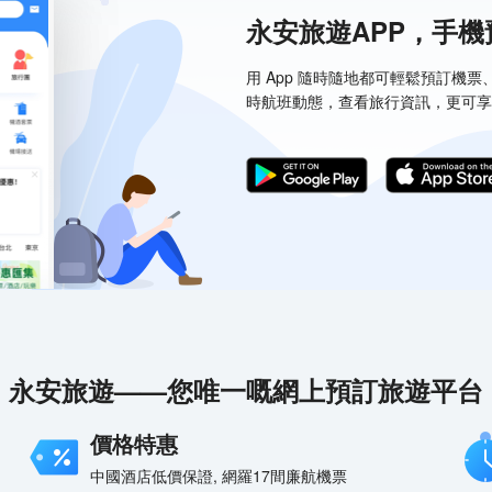
永安旅遊APP，手
用 App 隨時隨地都可輕鬆預訂機
時航班動態，查看旅行資訊，更可享
永安旅遊——您唯一嘅網上預訂旅遊平台
價格特惠
中國酒店低價保證, 網羅17間廉航機票