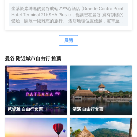
人流吧！黃咖喱藍螃蟹、布吉2度慢煮七彩龍蝦和香橙可麗餅
坐落於素坤逸的曼谷航站21中心酒店 (Grande Centre Point
分別是每家為您精心推薦的美食。 酒店種類繁多的休閑設施
Hotel Terminal 21)(SHA Plus+)，會讓您在曼谷 擁有別樣的
能為每一位下榻於此的您創造多元化的休閑空間，這其中包
體驗，開展一段難忘的旅行。 酒店地理位置優越，駕車至隆
括室外泳池和按摩室。酒店配備有會議廳，可供旅客使用。
齊BTS高架鐵路站僅需1km 。除此之外，至素坤逸地鐵站只
酒店設有24小時前台諮詢服務，為下榻至此的您提供最貼心
需步行前往。旅客們會發現牛仔街、班坎姆希安博物館和
的行程安排。
Divana Spa距離酒店都不遠。酒店佔盡地理之宜，湯之森日
展開
式温泉館、曼谷人造衝浪樂園和杰特寧醫院離此都很近。酒
吧旨在為旅客和您的朋友提供一處消遣的場所。
曼谷
附近城市自由行 推薦
芭堤雅 自由行套票
清邁 自由行套票