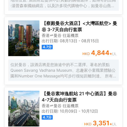
·湯普森泰國絲綢店，以及許多現代購物中心，如曼谷山燕生
活商場、是隆購物中心、中央世界商業中心、MBK、暹羅百
麗宮商業中心及帕蓬夜市。此外，從酒店還可以欣賞侖皮尼
公園的綠色風景。並且，這裏的溝通也非常方便，離MRT山
【察殿曼谷大酒店】<大灣區航空> 曼
燕站及BTS沙拉鈴站很近。
谷 3-7天自由行套票
香港
曼谷
往返
機票
出行日期:
08月13日
-
08月15日
4.7
分
4,844
+
HKD
/人
位於曼谷，該酒店將是您旅途中的不二選擇。著名的景點
Queen Savang Vadhana Museum、志趣家小童職業體驗公
園和Number One Massage均可步行很短距離到達。 所有
極具特色的客房都配備有熨衣設備、房內保險箱和空調，讓
您感受到更加貼心細緻的入住體驗。服務人員會提前為您準
備好瓶裝水，以滿足您的飲水需求。倘若您在忙碌的一天後
【曼谷素坤逸航站 21 中心酒店】曼谷
想在自己的客房內放鬆，提供拖鞋和吹風機的客房浴室是不
4-7天自由行套票
錯的選擇。酒店設有咖啡廳，您可在這裏放鬆身心，享受貼
香港
曼谷
往返
機票
心的服務。旅客想要在自己的房間邊聽音樂邊享受美食，衹
出行日期:
10月09日
-
10月12日
需呼叫送餐服務。如果您覺得在入住飲食方面僅限於此，那
4.7
分
不妨去看看附近Nahm（東南亞菜）、Sorn（ศรณ์）（東南
3,351
+
HKD
/人
亞菜）和Le Normandie by Alain Roux（西餐）絡繹不絕的