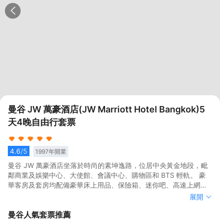
曼谷 JW 萬豪酒店(JW Marriott Hotel Bangkok)5
天4晚自由行套票
4.6
/5
1997
年開業
曼谷 JW 萬豪酒店坐落於時尚的素坤逸路，位居中央黃金地段，毗
鄰商業及娛樂中心、大使館、會議中心、購物區和 BTS 輕軌。 豪
華客房及套房均配備豪華床上用品、保險箱、迷你吧、高速上網、
全新遙控 Jack Pack 即插即用系統。 屢獲殊榮的萬豪咖啡餐廳
曼谷 JW 萬豪酒店坐落於時尚的素坤逸路，位居中央黃金地段，毗
展開
（供應美味自助餐）、Nami 鐵板燒餐廳（供應上好清酒）、Tsu 餐
鄰商業及娛樂中心、大使館、會議中心、購物區和 BTS 輕軌。 豪
曼谷
人氣套票推薦
廳（供應美味壽司）、著名 Bangkok Baking Company 糕點店
華客房及套房均配備豪華床上用品、保險箱、迷你吧、高速上網、