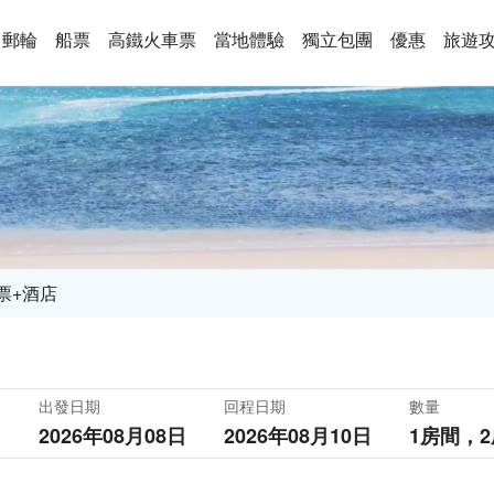
郵輪
船票
高鐵火車票
當地體驗
獨立包團
優惠
旅遊
票+酒店
出發日期
回程日期
數量
2026年08月08日
2026年08月10日
1房間，
2