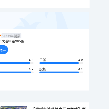
2025
年開業
州大道中路365號
/5分
4.6
位置
4.5
4.7
設施
4.5