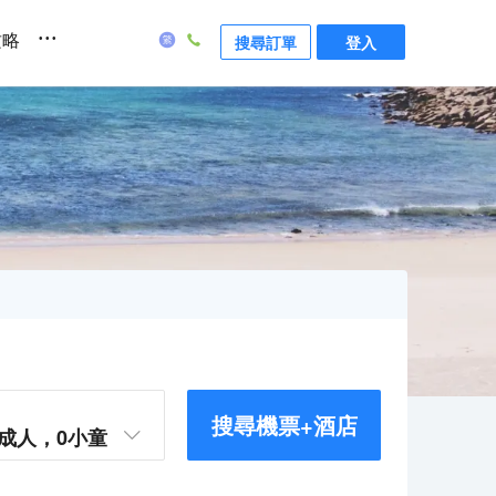
...
攻略
搜尋訂單
登入
搜尋機票+酒店
成人，
0
小童