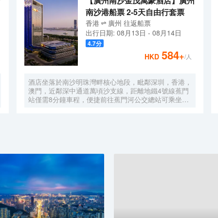
【廣州南沙金茂萬豪酒店】廣州
南沙港船票 2-5天自由行套票
香港
廣州
往返
船票
出行日期:
08月13日
-
08月14日
4.7
分
584
+
HKD
/人
酒店坐落於南沙明珠灣畔核心地段，毗鄰深圳，香港，
澳門，近鄰深中通道萬頃沙支線，距離地鐵4號線蕉門
站僅需8分鐘車程，便捷前往蕉門河公交總站可乘坐機
場大巴快線或深中跨市公交等，快速連接大灣區核心商
圈，距離深圳國際寶安機場僅需50分鐘車程。店內提
供小馬智行無人駕駛體驗券，可輕鬆前往南沙天后宮、
南沙濕地公園、廣汽科技館及環宇城購物中心等。 酒
店共有261間以海洋為設計靈感的客房及套房，詮釋現
代經典與優雅，滿足休閒賓客對在地文化的探索與體
驗。配備粵式風味的林苑中餐廳、中西結合的漁人碼頭
全日餐廳以及”雙重身份”的薄荷酒吧，體驗創新融合的
珍饈美饌。酒店擁有馬丁叔叔的農場，小朋友們可盡情
與小動物們互動亦或參與馬丁叔叔課堂，共度愉快的親
子時光。同時，酒店擁有1,600平方米的宴會及會議場
地以及寬敞的戶外草坪，可滿足不同的會議及宴會需
求，無論商務出行亦或休閒旅遊期待與您共赴南沙，遇