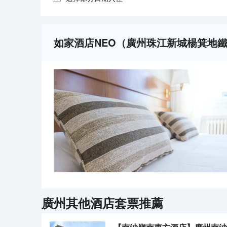
如家酒店NEO（廣州珠江新城楊箕地鐵
廣州
其他酒店套票推薦