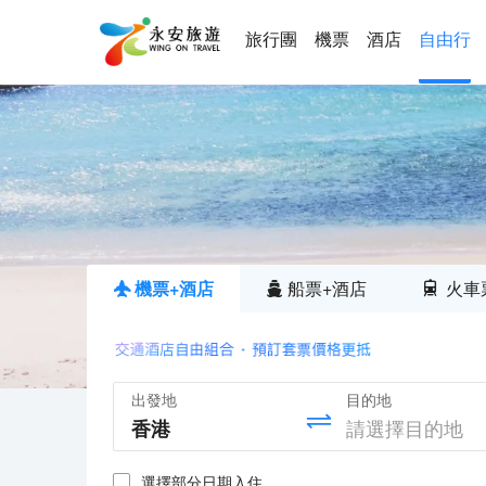
旅行團
機票
酒店
自由行
機票+酒店
船票+酒店
火車
出發地
目的地
選擇部分日期入住