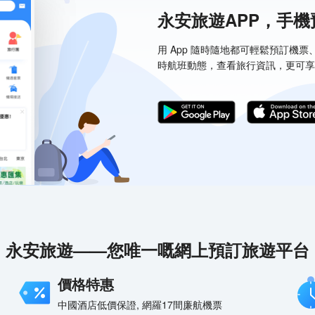
永安旅遊APP，手
用 App 隨時隨地都可輕鬆預訂機
時航班動態，查看旅行資訊，更可享
永安旅遊——您唯一嘅網上預訂旅遊平台
價格特惠
中國酒店低價保證, 網羅17間廉航機票