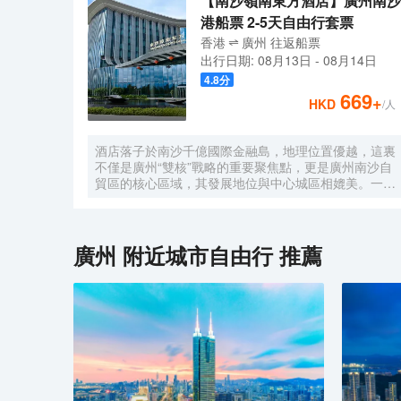
【南沙嶺南東方酒店】廣州南沙
港船票 2-5天自由行套票
香港
廣州
往返
船票
出行日期:
08月13日
-
08月14日
4.8
分
669
+
HKD
/人
酒店落子於南沙千億國際金融島，地理位置優越，這裏
不僅是廣州“雙核”戰略的重要聚焦點，更是廣州南沙自
貿區的核心區域，其發展地位與中心城區相媲美。一小
時便捷可達深圳、香港、澳門等國內主要城市。 酒店
的設計匠心獨運，融入中式古典美學。飄檐承襲古典起
翹之韻，整體造型俯瞰如字母“A”，既展中國氣派，又
含西式願景——Amazing（令人驚歎），
廣州
附近城市自由行 推薦
Astonishing（令人震撼），隱含着酒店將成為南沙乃
至全球矚目的中式美學新地標的美好期許。 酒店作為
南沙國際會展中心綜合體重要組成部分，以“木棉花
開，鴻翔海絲”之設計理念，以大灣區金融新地標之姿
態，締造南沙“立足灣區、協同港澳、面向世界”的實踐
範本。