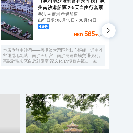
【廣州南沙遊艇會石奧客棧】廣
州南沙港船票 2-5天自由行套票
香港
廣州
往返
船票
出行日期:
08月13日
-
08月14日
4.8
分
565
+
HKD
/人
本店位於南沙灣——粵港澳大灣區的核心樞紐，近南沙
酒店
客運港地鐵站、南沙天后宮、南沙萬達廣場交通便利。
利。美
其設計理念來自於對嶺南“家文化”的懷舊與復古，融合
務酒
南洋傢俱的熱情奔放精髓，是一家現代海上絲綢之路上
廈內1
讓各路賓客品味嶺南與南洋風情的輕鬆茶室精品酒店，
會、
在經典家居與裝潢中重逢嶺南文化的歸屬感。 客棧共
生傾
五層，一層為大堂及茶室，二至五層為客房，寬敞、舒
雅，
適、風格各異的客房眾多；供賓客休閒暢談的石奧茶
恒壓
室，主要提供早餐、茶點、飲品、簡餐等服務；同時亦
浴缸
與中國大陸獲得“五金錨”獎的南沙遊艇會提供宴會/婚
工作人
宴/會議、中西式餐飲、遊艇觀光/租賃、帆船租賃/體
Bet
驗、遊艇帆船駕證考取等不同種服務功能，打造出一種
特色的休閒度假空間。