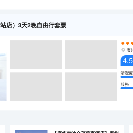
站店）3天2晚自由行套票
廣
4.5
清潔度
服務