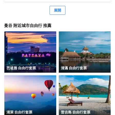
酒店設有24小時前台諮詢服務，為下榻至此的您提供最貼心
需步行前往。旅客們會發現牛仔街、班坎姆希安博物館和
的行程安排。
Divana Spa距離酒店都不遠。酒店佔盡地理之宜，湯之森日
展開
式温泉館、曼谷人造衝浪樂園和杰特寧醫院離此都很近。酒
吧旨在為旅客和您的朋友提供一處消遣的場所。
曼谷
附近城市自由行 推薦
芭堤雅 自由行套票
清邁 自由行套票
清萊 自由行套票
普吉島 自由行套票