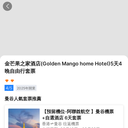
金芒果之家酒店(Golden Mango home Hotel)5天4
晚自由行套票
4
/5
2025
年開業
曼谷
人氣套票推薦
【預留機位-阿聯酋航空 】曼谷機票
+自選酒店 6天套票
香港
曼谷
往返
機票