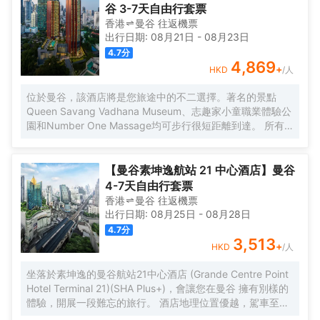
燕站及BTS沙拉鈴站很近。
谷 3-7天自由行套票
香港
曼谷
往返
機票
出行日期:
08月21日
-
08月23日
4.7
分
4,869
+
HKD
/人
位於曼谷，該酒店將是您旅途中的不二選擇。著名的景點
Queen Savang Vadhana Museum、志趣家小童職業體驗公
園和Number One Massage均可步行很短距離到達。 所有
極具特色的客房都配備有熨衣設備、房內保險箱和空調，讓
您感受到更加貼心細緻的入住體驗。服務人員會提前為您準
備好瓶裝水，以滿足您的飲水需求。倘若您在忙碌的一天後
【曼谷素坤逸航站 21 中心酒店】曼谷
想在自己的客房內放鬆，提供拖鞋和吹風機的客房浴室是不
4-7天自由行套票
錯的選擇。酒店設有咖啡廳，您可在這裏放鬆身心，享受貼
香港
曼谷
往返
機票
心的服務。旅客想要在自己的房間邊聽音樂邊享受美食，衹
出行日期:
08月25日
-
08月28日
需呼叫送餐服務。如果您覺得在入住飲食方面僅限於此，那
4.7
分
不妨去看看附近Nahm（東南亞菜）、Sorn（ศรณ์）（東南
3,513
+
HKD
/人
亞菜）和Le Normandie by Alain Roux（西餐）絡繹不絕的
人流吧！黃咖喱藍螃蟹、布吉2度慢煮七彩龍蝦和香橙可麗餅
坐落於素坤逸的曼谷航站21中心酒店 (Grande Centre Point
分別是每家為您精心推薦的美食。 酒店種類繁多的休閑設施
Hotel Terminal 21)(SHA Plus+)，會讓您在曼谷 擁有別樣的
能為每一位下榻於此的您創造多元化的休閑空間，這其中包
體驗，開展一段難忘的旅行。 酒店地理位置優越，駕車至隆
括室外泳池和按摩室。酒店配備有會議廳，可供旅客使用。
齊BTS高架鐵路站僅需1km 。除此之外，至素坤逸地鐵站只