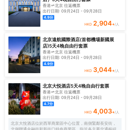
香港
北京
往返
機票
出行日期:
09月24日
-
09月28日
4.9
分
2,904
+
HKD
/人
北京遠航國際酒店(首都機場新國展
店)5天4晚自由行套票
香港
北京
往返
機票
出行日期:
09月24日
-
09月28日
4.9
分
3,044
+
HKD
/人
北京大悦酒店5天4晚自由行套票
香港
北京
往返
機票
出行日期:
09月24日
-
09月28日
4.7
分
4,003
+
HKD
/人
北京大悅酒店位於西單商業區中心位置，南側緊鄰長安街，
北側聯通金融街和新街口特色商業區，臨近各主要交通樞紐