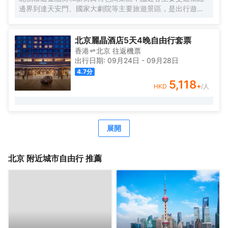
邊界到達天安門、國家大劇院等主要旅遊景區，是出行遊玩
居住的不二選擇。
作爲中糧置地酒店板塊的全新自有品牌，Le Joy Hotel 大悅
酒店在中糧品牌家族的盛譽之下孕育而出，與西單大悅城同
北京麗晶酒店5天4晚自由行套票
屬一個城市綜合體，周邊生活配套齊全，吃喝玩購一站式解
香港
北京
往返
機票
決，出行快捷方便，酒店內免費高速網絡全覆蓋，入住大悅
出行日期:
09月24日
-
09月28日
酒店可盡情暢享歡樂時光！
4.7
分
Le Joy大悅酒店擁有三百餘間唯美客房，清新脫俗，簡單大
5,118
+
HKD
/人
氣的裝修風格，讓客人在商旅之餘，享受溫馨舒適的居住環
境；同時還有19種主題定製房型可供挑選，入住主題客房感
受與以往截然不同的奇趣體驗。
酒店內配套設施完善，爲差旅精英客們提供舒適便利的辦公
展開
環境，讓社交具有更多可能性；TONG POWER運動生活館
與Parksquare 園庭高端餐廳亦可精緻您的差旅時光。
北京
附近城市自由行 推薦