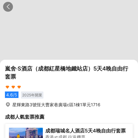
嵐舍·S酒店（成都紅星橋地鐵站店）5天4晚自由行
套票
4.6
/5
2025
年開業
星輝東路3號恆大曹家巷廣場c區1棟1單元1716
成都
人氣套票推薦
成都瑞城名人酒店5天4晚自由行套票
香港
成都
往返
機票