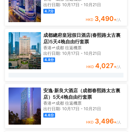
出行日期:
10月17日
-
10月21日
4.7
分
3,490
+
HKD
/人
成都總府皇冠假日酒店(春熙路太古裏
店)5天4晚自由行套票
香港
成都
往返
機票
出行日期:
10月17日
-
10月21日
4.8
分
4,027
+
HKD
/人
安逸·新良大酒店（成都春熙路太古裏
店）5天4晚自由行套票
香港
成都
往返
機票
出行日期:
10月17日
-
10月21日
4.6
分
3,496
+
HKD
/人