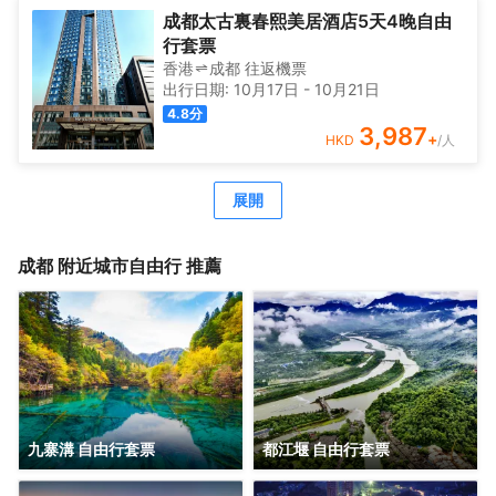
成都太古裏春熙美居酒店5天4晚自由
行套票
香港
成都
往返
機票
出行日期:
10月17日
-
10月21日
4.8
分
3,987
+
HKD
/人
展開
成都
附近城市自由行 推薦
九寨溝 自由行套票
都江堰 自由行套票