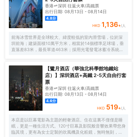
香港
深圳
往返
火車/高鐵票
出行日期:
08月13日
-
08月14日
4.8
分
1,136
+
HKD
/人
前海冰雪世界是全球較大、緯度較低的室內滑雪場，位於深
圳前海；建築面積10萬平方米，相當於14個標準足球場，垂
直落差83米，最長單道463米‌；採用光電發電冰蓄冷系統，
減少43%碳排放，鋼結構用量達4.7萬噸‌；全年維持-6℃，
配備5條專業滑道（總長1569公尺），可承辦國際滑雪賽
事‌。
【鷺月酒店（華強北科學館地鐵站
店）】深圳酒店+高鐵 2-5天自由行套
票
香港
深圳
往返
火車/高鐵票
出行日期:
08月13日
-
08月14日
4.6
分
519
+
HKD
/人
本店是以巨幕電影為主題的輕奢酒店。住在這裏不僅僅是睡
眠，更是一種生活方式。120寸巨幕及影院般音響效果帶您身
臨其境，更有為女士定製的吹風機及化粧鏡，無時無刻，呈