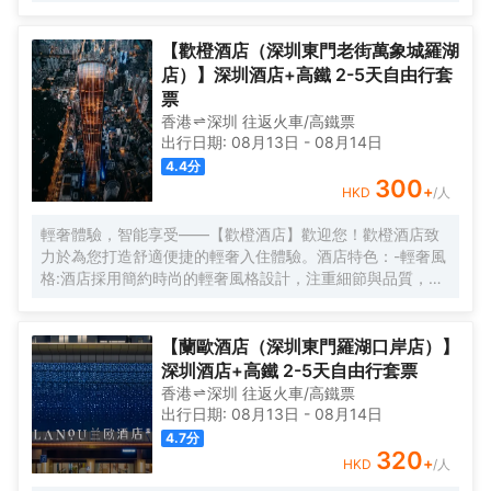
現精彩。
【歡橙酒店（深圳東門老街萬象城羅湖
店）】深圳酒店+高鐵 2-5天自由行套
票
香港
深圳
往返
火車/高鐵票
出行日期:
08月13日
-
08月14日
4.4
分
300
+
HKD
/人
輕奢體驗，智能享受——【歡橙酒店】歡迎您！歡橙酒店致
力於為您打造舒適便捷的輕奢入住體驗。酒店特色：-輕奢風
格:酒店採用簡約時尚的輕奢風格設計，注重細節與品質，為
您營造舒適優雅的居住環境。-智能體驗:房間配備小度智能系
統，語音控制燈光、空調、電視等設備，解放雙手，盡享科
技帶來的便捷。-舒適享受:24小時熱水即開即熱，無需等
【蘭歐酒店（深圳東門羅湖口岸店）】
待，為您洗去一身疲憊。-影音娛樂:部分房間配備高清投影
深圳酒店+高鐵 2-5天自由行套票
儀，打造私人影院，享受震撼視聽盛宴。-貼心服務:酒店設有
香港
深圳
往返
火車/高鐵票
洗衣房，並提供烘乾服務，解決您的洗衣煩惱，讓旅途更加
出行日期:
08月13日
-
08月14日
輕鬆自在。歡橙酒店是您商務出行、休閒度假的理想之選。
4.7
分
期待您的光臨！温馨提示，圖片僅供參考，無法涵蓋所有房
320
+
HKD
/人
型，詳細的實物照片請諮詢酒店。