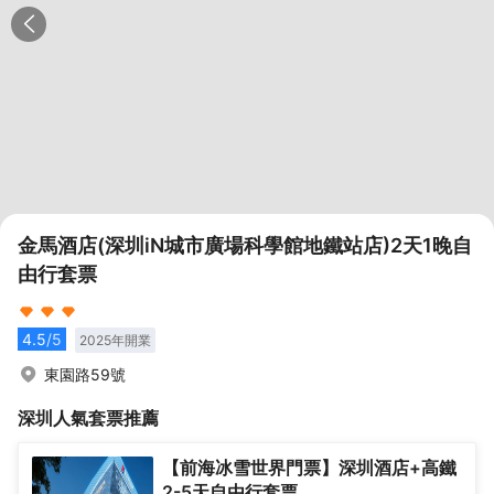
金馬酒店(深圳iN城市廣場科學館地鐵站店)2天1晚自
由行套票
4.5
/5
2025
年開業
東園路59號
深圳
人氣套票推薦
【前海冰雪世界門票】深圳酒店+高鐵
2-5天自由行套票