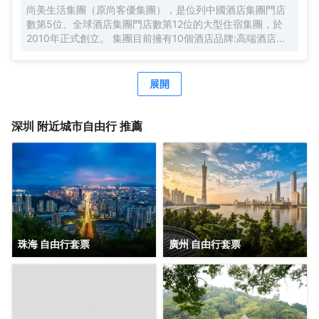
尚美生活集團（原尚客優集團），是位列中國酒店集團門店
數第5位、全球酒店集團門店數第12位的大型住宿集團，於
2010年正式創立。 集團目前擁有10個酒店品牌:高端酒店品
牌萬際、假日美地，中高端酒店蘭歐，中檔酒店尚客優品，
經濟型酒店尚客優、駿怡、A&A Room、橙客，以及民宿品
牌花美時、公寓品牌LIPPO公社。尚美生活旗下酒店超過
展開
3500家（含在營店和籌建店），現已覆蓋全國31個省293座
城市，會員數量超4000萬。 作為國內創客精神的住宿集
團，尚美生活憑藉創新的商業模式、強大的品牌優勢和專業
深圳
附近城市自由行 推薦
的服務支持，攜手消費者、業主以及合作伙伴，共建、共
創、共享大住宿共同體。未來，集團將不斷探索住宿業與互
聯網的結合、與新生活方式的結合，致力於成為全球領先的
生活服務連鎖平台，引領新尚美好生活。
珠海 自由行套票
廣州 自由行套票