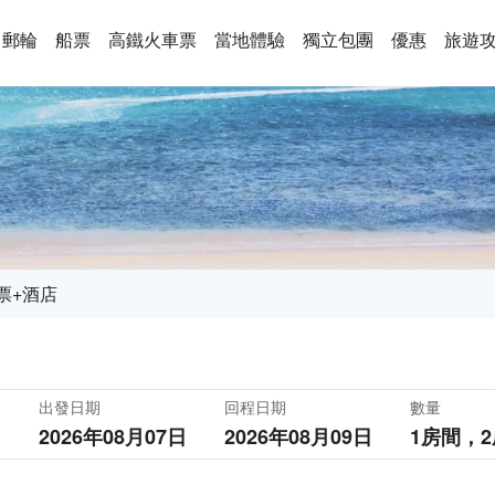
郵輪
船票
高鐵火車票
當地體驗
獨立包團
優惠
旅遊
票+酒店
出發日期
回程日期
數量
2026年08月07日
2026年08月09日
1房間，
2