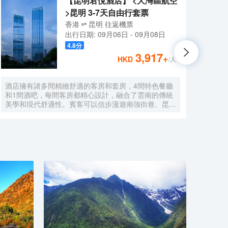
【昆明君悅酒店】 <大灣區航空
>昆明 3-7天自由行套票
香港
昆明
往返
機票
出行日期:
09月06日
-
09月08日
4.8
分
3,917
+
HKD
/人
酒店擁有諸多間精緻舒適的客房和套房，4間特色餐廳
昆明
和1間酒吧，每間客房都精心設計，融合了雲南的傳統
亞風
美學和現代舒適性。賓客可以信步漫遊南強街巷、昆明
利。
老街，或是探訪金馬碧雞坊等城市標誌性景點，每一步
樓層
都是深入雲南文化的旅程。酒店的設計靈感源於雲南的
用品
文化精髓，詮釋表達了雲南人文特色和地域特色，傳統
與現代的完美交融在此得以展現，更是探索體驗雲南文
化的起點。