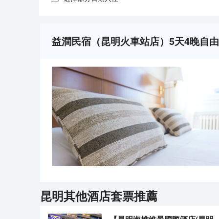
益澗民宿（昆明火車站店）5天4晚自
昆明
其他酒店套票推薦