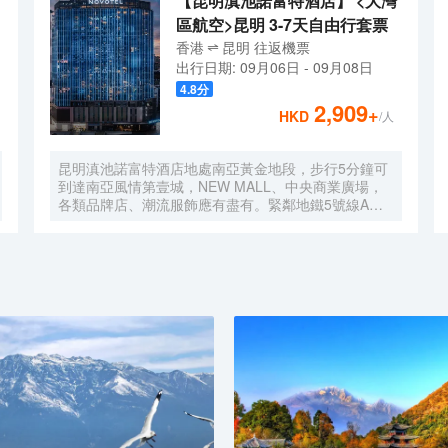
【昆明滇池諾富特酒店】 <大灣
區航空>昆明 3-7天自由行套票
香港
昆明
往返
機票
出行日期:
09月06日
-
09月08日
4.8
分
2,909
+
HKD
/人
昆明滇池諾富特酒店地處南亞黃金地段，步行5分鐘可
到達南亞風情第壹城，NEW MALL、中央商業廣場，
各類品牌店、潮流服飾應有盡有。緊鄰地鐵5號線A
口，出行便捷。毗鄰滇池、大觀公園、下樓即達繁華，
轉身擁抱自然。酒店20層擁有高空泳池和24小時自助
洗衣房，是商務出差和家庭出遊的理想之選。