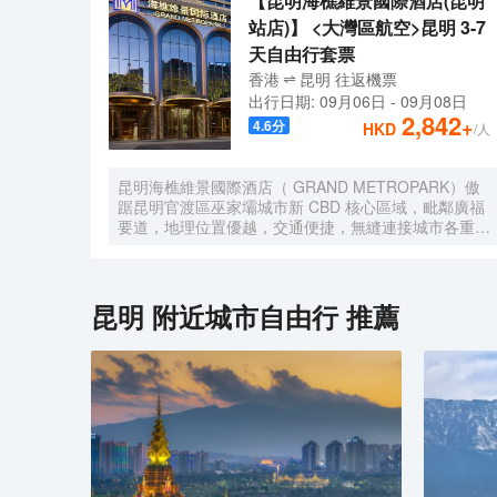
【昆明海樵維景國際酒店(昆明
站店)】 <大灣區航空>昆明 3-7
天自由行套票
香港
昆明
往返
機票
出行日期:
09月06日
-
09月08日
2,842
+
4.6
分
HKD
/人
昆明海樵維景國際酒店（ GRAND METROPARK）傲
踞昆明官渡區巫家壩城市新 CBD 核心區域，毗鄰廣福
要道，地理位置優越，交通便捷，無縫連接城市各重要
樞紐 。作為奢雅酒店標杆，我們秉承中國旅遊集團酒
店控股有限公司旗下超高端品牌“維景國際 ”的卓越品牌
標準與管理理念，承襲百年央企尊貴血統， 以非凡氣
度為昆明呈現一座集建築藝術與高端款客於一體的非凡
昆明
附近城市自由行 推薦
居停目的地。