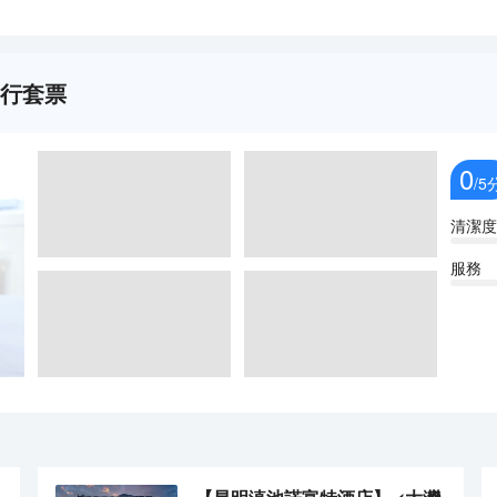
由行套票
0
/5
清潔度
服務