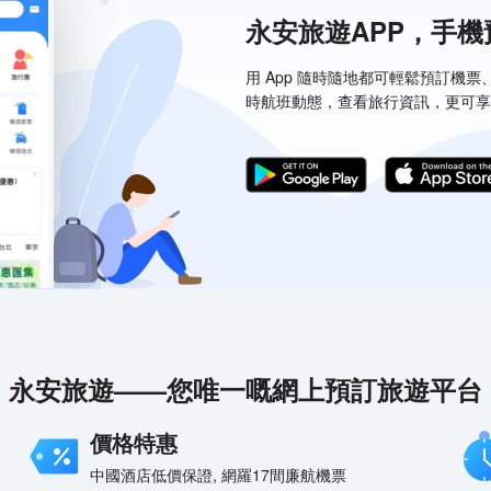
永安旅遊APP，手
用 App 隨時隨地都可輕鬆預訂機
時航班動態，查看旅行資訊，更可享
永安旅遊——您唯一嘅網上預訂旅遊平台
價格特惠
中國酒店低價保證, 網羅17間廉航機票