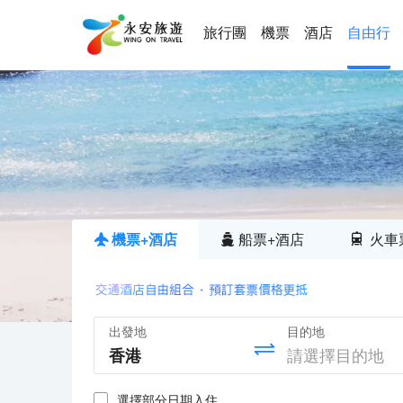
旅行團
機票
酒店
自由行
機票+酒店
船票+酒店
火車
出發地
目的地
選擇部分日期入住