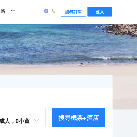
...
攻略
搜尋訂單
登入
搜尋機票+酒店
成人，
0
小童