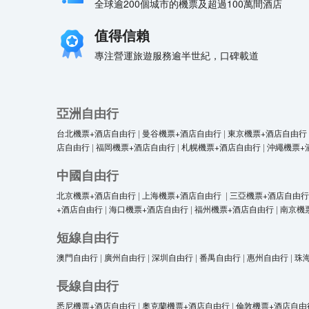
全球逾200個城市的機票及超過100萬間酒店
值得信賴
專注營運旅遊服務逾半世紀，口碑載道
亞洲自由行
台北機票+酒店自由行
|
曼谷機票+酒店自由行
|
東京機票+酒店自由行
店自由行
|
福岡機票+酒店自由行
|
札幌機票+酒店自由行
|
沖繩機票+
中國自由行
北京機票+酒店自由行
|
上海機票+酒店自由行
|
三亞機票+酒店自由行
+酒店自由行
|
海口機票+酒店自由行
|
福州機票+酒店自由行
|
南京機
短線自由行
澳門自由行
|
廣州自由行
|
深圳自由行
|
番禺自由行
|
惠州自由行
|
珠
長線自由行
悉尼機票+酒店自由行
|
奧克蘭機票+酒店自由行
|
倫敦機票+酒店自由