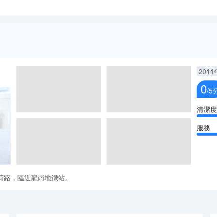
2011
0
/5
清潔度
服務
荷路，臨近龍崗地鐵站。