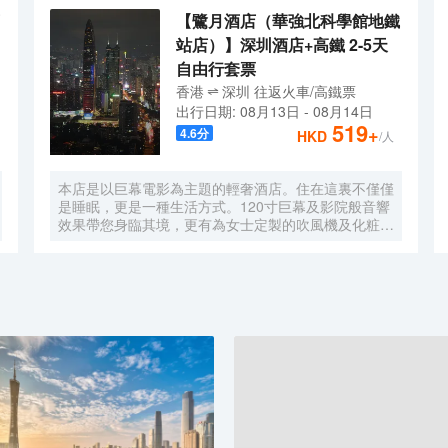
【鷺月酒店（華強北科學館地鐵
站店）】深圳酒店+高鐵 2-5天
自由行套票
香港
深圳
往返
火車/高鐵票
出行日期:
08月13日
-
08月14日
519
+
4.6
分
HKD
/人
本店是以巨幕電影為主題的輕奢酒店。住在這裏不僅僅
是睡眠，更是一種生活方式。120寸巨幕及影院般音響
效果帶您身臨其境，更有為女士定製的吹風機及化粧
鏡，無時無刻，呈現精彩。