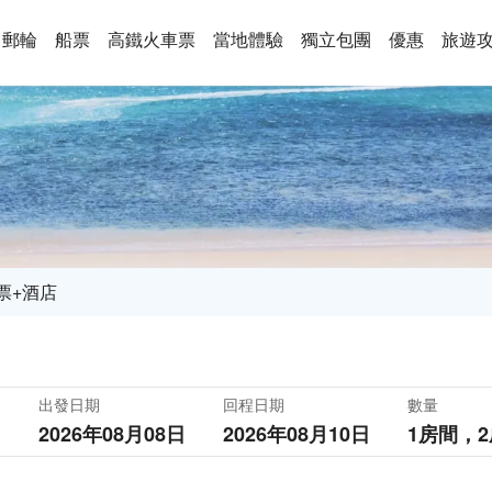
郵輪
船票
高鐵火車票
當地體驗
獨立包團
優惠
旅遊
票+酒店
出發日期
回程日期
數量
2026年08月08日
2026年08月10日
1房間，
2