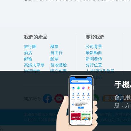
我們的產品
關於我們
旅行團
機票
公司背景
酒店
自由行
最新動向
郵輪
船票
新聞發佈
高鐵火車票
當地體驗
分行位置
港玩港食
獨立包團
人才招聘及發展
私隱政策
手機
會員用
關注我們
息，方
本網頁所顯示之價格因應產品種類及出發日期而有所不同，不包括任何
© 1999 - 2026 香港永安旅遊有限公司 Hong Kong Wing On Travel Servi
{}