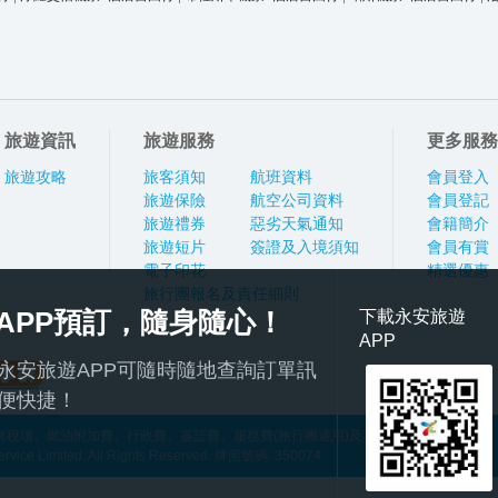
旅遊資訊
旅遊服務
更多服務
旅遊攻略
旅客須知
航班資料
會員登入
旅遊保險
航空公司資料
會員登記
旅遊禮券
惡劣天氣通知
會籍簡介
旅遊短片
簽證及入境須知
會員有賞
電子印花
精選優惠
旅行團報名及責任細則
APP預訂，隨身隨心！
下載永安旅遊
APP
永安旅遊APP可隨時隨地查詢訂單訊
便快捷！
稅項、燃油附加費、行政費、簽証費、服務費(旅行團適用)及其他應繳費用
ce Limited. All Rights Reserved. 牌照號碼: 350074