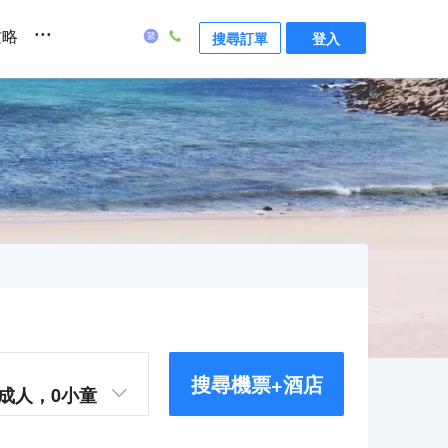
...
攻略
搜尋訂單
登入
搜尋機票+酒店
成人，
0
小童