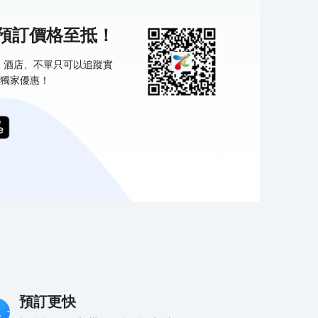
機預訂價格至抵！
票、酒店、不單只可以追蹤實
獨家優惠！
預訂更快