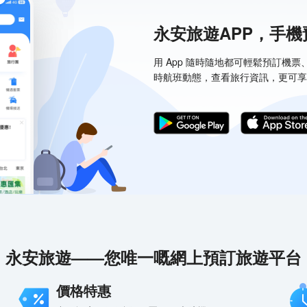
永安旅遊APP，手
用 App 隨時隨地都可輕鬆預訂機
時航班動態，查看旅行資訊，更可享
永安旅遊——您唯一嘅網上預訂旅遊平台
價格特惠