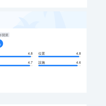
年開業
分
4.8
位置
4.8
4.7
設施
4.6