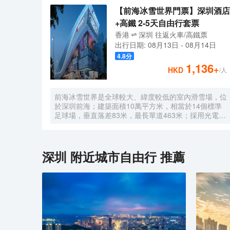
【前海冰雪世界門票】深圳酒店
+高鐵 2-5天自由行套票
香港
深圳
往返
火車/高鐵票
出行日期:
08月13日
-
08月14日
4.8
分
1,136
+
HKD
/人
前海冰雪世界是全球較大、緯度較低的室內滑雪場，位
於深圳前海；建築面積10萬平方米，相當於14個標準
足球場，垂直落差83米，最長單道463米‌；採用光電發
電冰蓄冷系統，減少43%碳排放，鋼結構用量達4.7萬
噸‌；全年維持-6℃，配備5條專業滑道（總長1569公
尺），可承辦國際滑雪賽事‌。
深圳
附近城市自由行 推薦