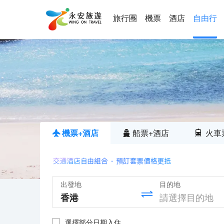
旅行團
機票
酒店
自由行
機票+酒店
船票+酒店
火車
出發地
目的地
選擇部分日期入住