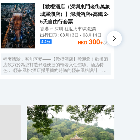
【歡橙酒店（深圳東門老街萬象
城羅湖店）】深圳酒店+高鐵 2-
5天自由行套票
香港
深圳
往返
火車/高鐵票
出行日期:
08月13日
-
08月14日
300
+
4.4
分
HKD
/人
輕奢體驗，智能享受——【歡橙酒店】歡迎您！歡橙酒
尚美
店致力於為您打造舒適便捷的輕奢入住體驗。酒店特
門店
色：-輕奢風格:酒店採用簡約時尚的輕奢風格設計，注
集團，
重細節與品質，為您營造舒適優雅的居住環境。-智能
牌:
體驗:房間配備小度智能系統，語音控制燈光、空調、
中檔
電視等設備，解放雙手，盡享科技帶來的便捷。-舒適
Roo
享受:24小時熱水即開即熱，無需等待，為您洗去一身
公社
疲憊。-影音娛樂:部分房間配備高清投影儀，打造私人
建店
影院，享受震撼視聽盛宴。-貼心服務:酒店設有洗衣
40
房，並提供烘乾服務，解決您的洗衣煩惱，讓旅途更加
藉創
輕鬆自在。歡橙酒店是您商務出行、休閒度假的理想之
持，
選。期待您的光臨！温馨提示，圖片僅供參考，無法涵
享大
蓋所有房型，詳細的實物照片請諮詢酒店。
網的
的生