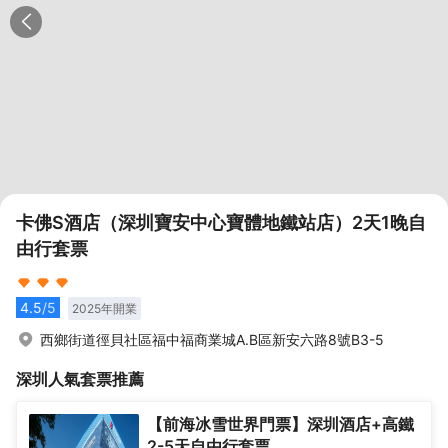
卡佛S酒店（深圳寶安中心寶體地鐵站店）2天1晚自
由行套票
4.5
/5
2025
年開業
西鄉街道徑貝社區福中福商業城A.B區新安六路8號B3-5
深圳
人氣套票推薦
【前海冰雪世界門票】深圳酒店+高鐵
2-5天自由行套票