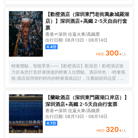
現精彩。
【歡橙酒店（深圳東門老街萬象城羅湖
店）】深圳酒店+高鐵 2-5天自由行套
票
香港
深圳
往返
火車/高鐵票
出行日期:
08月13日
-
08月14日
4.4
分
300
+
HKD
/人
輕奢體驗，智能享受——【歡橙酒店】歡迎您！歡橙酒店致
力於為您打造舒適便捷的輕奢入住體驗。酒店特色：-輕奢風
格:酒店採用簡約時尚的輕奢風格設計，注重細節與品質，為
您營造舒適優雅的居住環境。-智能體驗:房間配備小度智能系
統，語音控制燈光、空調、電視等設備，解放雙手，盡享科
技帶來的便捷。-舒適享受:24小時熱水即開即熱，無需等
【蘭歐酒店（深圳東門羅湖口岸店）】
待，為您洗去一身疲憊。-影音娛樂:部分房間配備高清投影
深圳酒店+高鐵 2-5天自由行套票
儀，打造私人影院，享受震撼視聽盛宴。-貼心服務:酒店設有
香港
深圳
往返
火車/高鐵票
洗衣房，並提供烘乾服務，解決您的洗衣煩惱，讓旅途更加
出行日期:
08月13日
-
08月14日
輕鬆自在。歡橙酒店是您商務出行、休閒度假的理想之選。
4.7
分
期待您的光臨！温馨提示，圖片僅供參考，無法涵蓋所有房
320
+
HKD
/人
型，詳細的實物照片請諮詢酒店。