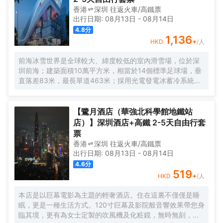
香港
深圳
往返
火車/高鐵票
出行日期:
08月13日
-
08月14日
4.8
分
1,136
+
HKD
/人
前海冰雪世界是全球較大、緯度較低的室內滑雪場，位於深
圳前海；建築面積10萬平方米，相當於14個標準足球場，垂
直落差83米，最長單道463米‌；採用光電發電冰蓄冷系統，
減少43%碳排放，鋼結構用量達4.7萬噸‌；全年維持-6℃，
配備5條專業滑道（總長1569公尺），可承辦國際滑雪賽
事‌。
【鷺月酒店（華強北科學館地鐵站
店）】深圳酒店+高鐵 2-5天自由行套
票
香港
深圳
往返
火車/高鐵票
出行日期:
08月13日
-
08月14日
4.6
分
519
+
HKD
/人
本店是以巨幕電影為主題的輕奢酒店。住在這裏不僅僅是睡
眠，更是一種生活方式。120寸巨幕及影院般音響效果帶您身
臨其境，更有為女士定製的吹風機及化粧鏡，無時無刻，呈