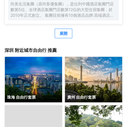
尚美生活集團（原尚客優集團），是位列中國酒店集團門店
數第5位、全球酒店集團門店數第12位的大型住宿集團，於
2010年正式創立。 集團目前擁有10個酒店品牌:高端酒店品
牌萬際、假日美地，中高端酒店蘭歐，中檔酒店尚客優品，
經濟型酒店尚客優、駿怡、A&A Room、橙客，以及民宿品
牌花美時、公寓品牌LIPPO公社。尚美生活旗下酒店超過
展開
3500家（含在營店和籌建店），現已覆蓋全國31個省293座
城市，會員數量超4000萬。 作為國內創客精神的住宿集
團，尚美生活憑藉創新的商業模式、強大的品牌優勢和專業
深圳
附近城市自由行 推薦
的服務支持，攜手消費者、業主以及合作伙伴，共建、共
創、共享大住宿共同體。未來，集團將不斷探索住宿業與互
聯網的結合、與新生活方式的結合，致力於成為全球領先的
生活服務連鎖平台，引領新尚美好生活。
珠海 自由行套票
廣州 自由行套票