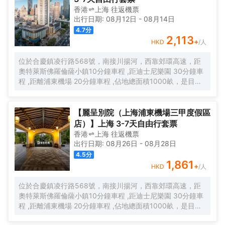
香港
上海
往返
機票
出行日期:
08月12日
-
08月14日
4.7
分
2,113
+
HKD
/人
位於合慶鎮凌行路568號，南接川揚河，西靠郊環高速，距
奧特萊斯佛羅倫薩小鎮10分鐘車程 ,距迪士尼樂園 30分鐘車
程 ,距離浦東機場 20分鐘車程 ,佔地總面積1000畝，是目前
離市中心最近的生態農業休閒園區之一。有”浦東的後花園“的
美譽，集娛樂休閒、餐飲美食、會議會務、拓展訓練、團建
培訓於一體的綜合度假景區。 酒店整體以蘇式園林為主調，
【麗呈別院（上海浦東機場三甲度假區
精緻、古樸的四合院酒店 古色古香、花草蘢葱、鳥語花香 配
店）】上海 3-7天自由行套票
以現代化的設施以及標準化、人性化的服務。
香港
上海
往返
機票
出行日期:
08月26日
-
08月28日
4.5
分
1,861
+
HKD
/人
位於合慶鎮凌行路568號，南接川揚河，西靠郊環高速，距
奧特萊斯佛羅倫薩小鎮10分鐘車程 ,距迪士尼樂園 30分鐘車
程 ,距離浦東機場 20分鐘車程 ,佔地總面積1000畝，是目前
離市中心最近的生態農業休閒園區之一。有”浦東的後花園“的