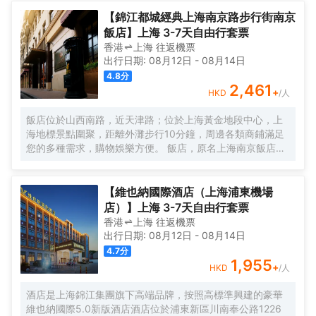
美譽，集娛樂休閒、餐飲美食、會議會務、拓展訓練、團建
培訓於一體的綜合度假景區。 酒店整體以蘇式園林為主調，
【錦江都城經典上海南京路步行街南京
精緻、古樸的四合院酒店 古色古香、花草蘢葱、鳥語花香 配
飯店】上海 3-7天自由行套票
以現代化的設施以及標準化、人性化的服務。
香港
上海
往返
機票
出行日期:
08月12日
-
08月14日
4.8
分
2,461
+
HKD
/人
飯店位於山西南路，近天津路；位於上海黃金地段中心，上
海地標景點圍聚，距離外灘步行10分鐘，周邊各類商鋪滿足
您的多種需求，購物娛樂方便。 飯店，原名上海南京飯店。
始建於1929年，建成於1931年，猶太人投資建造，是一棟具
有80多年曆史的近代保護建築。落成後的相當一段時間，是
上海文壇人士聚會的場所，文壇巨匠巴金、魯迅等都曾和南
【維也納國際酒店（上海浦東機場
京飯店結下不解之緣，是巴金早期宴請賓客及重大宴請之
店）】上海 3-7天自由行套票
地。 飯店配有無線WIFI、中西式自助餐廳、大堂吧、會議
香港
上海
往返
機票
室，自助餐廳提供營養、豐富、藝術的自助早餐，多種選擇
出行日期:
08月12日
-
08月14日
的午晚餐，每日下午2點至4點提供“社交時光”供您享用飲
4.7
分
料、小食，飯店是您旅遊、商務的上佳選擇。
1,955
+
HKD
/人
酒店是上海錦江集團旗下高端品牌，按照高標準興建的豪華
維也納國際5.0新版酒店酒店位於浦東新區川南奉公路1226