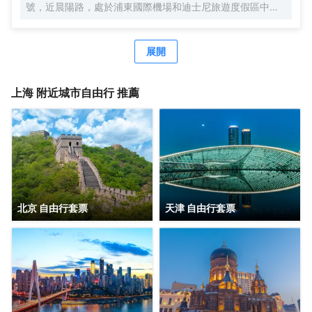
號，近晨陽路，處於浦東國際機場和迪士尼旅遊度假區中間
位置，地理位置優越，自駕車3分鐘快速駛入上海S1高速，
去往市區、機場、迪士尼樂園、野生動物園等非常便捷。距
離浦東國際機場，僅有15分鐘車程。距離上海國際旅遊度假
展開
區（迪士尼樂園），僅有20分鐘車程。可便捷到達地鐵2號
線凌空路站，交通便利。酒店周圍生活設施齊全，商務旅遊
資源眾多，有上海新國際博覽中心、佛羅倫薩奧特萊斯購物
上海
附近城市自由行 推薦
小鎮、川沙古鎮、張聞天故居、上海野生動物園、三甲港濱
海旅遊區等。 酒店是錦江酒店（中國區）旗下的中端連鎖品
牌酒店，按照維也納國際5.0標準裝修，簡約時尚，整體風格
舒適典雅。客房寬敞明亮，房內布置精美，處處體現人性化
的理念。 酒店還有免費停車場、休閒茶吧、精品早餐、寬敞
會議室等，同時還為您提供24小時免費浦東機場接機（需預
約）等服務，賓客抵達浦東機場並取完行李聯繫當值司機
（13651944838），T1航站樓-三樓-3號門，T2航站樓-三
北京 自由行套票
天津 自由行套票
樓29號門，另酒店提供迪士尼樂園免費班車服務，送站時間
早上07：20一班車子送往迪士尼樂園，晚上第二場煙花結束
接回預計時間約22：00左右。是商務、休閒、會務的理想酒
店。