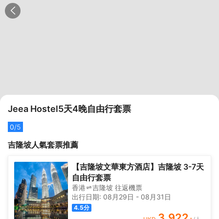
Jeea Hostel5天4晚自由行套票
0
/5
吉隆坡
人氣套票推薦
【吉隆坡文華東方酒店】吉隆坡 3-7天
自由行套票
香港
吉隆坡
往返
機票
出行日期:
08月29日
-
08月31日
4.5
分
3,922
+