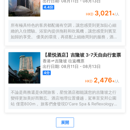
出行日期:
08月11日
-
08月13日
4.4
分
3,021
+
HKD
/人
所有極具特色的客房都配備有空調，讓您感受到更加貼心細
緻的入住體驗。浴室內提供拖鞋和吹風機，讓您感受到賓至
如歸的享受。 優美的環境，再搭配上細緻周到的服務，酒店
的休閒區定能滿足您的品質需求。酒店設有24小時前台諮詢
服務，為下榻至此的您提供最貼心的行程安排。
【星悦酒店】吉隆坡 3-7天自由行套票
香港
吉隆坡
往返
機票
出行日期:
08月11日
-
08月13日
4
分
2,476
+
HKD
/人
不論是商務還是休閒旅客，星悅酒店都能讓您的吉隆坡之行
變得更加美好而難忘。酒店地理位置優越，駕車至安邦公園
站 僅需800m 。旅客們會發現D'Care Spa & Reflexology、
阿羅街和Havana Kl距離酒店都不遠。酒店對客房的裝飾十分
考究，每間設施齊全的客房都配備有空調。有飲水需求的旅
客，酒店還為您提供了瓶裝水。除此之外，配備有拖鞋和24
展開
小時熱水的浴室是您消除一天疲勞的好地方。在空閒的時