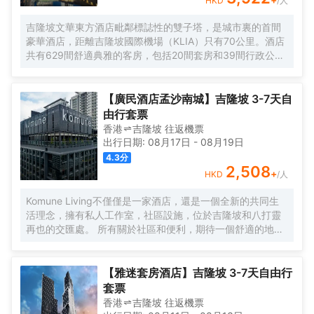
HKD
/人
吉隆坡文華東方酒店毗鄰標誌性的雙子塔，是城市裏的首間
豪華酒店，距離吉隆坡國際機場（KLIA）只有70公里。酒店
共有629間舒適典雅的客房，包括20間套房和39間行政公
寓，房內設施齊全，客人能俯瞰公園，並欣賞令人印象深刻
的城市天際線景觀。酒店的行政樓層更加豪華和舒適，共提
供146間客房和20間套房，客人可專享文華東方會行政貴賓
【廣民酒店孟沙南城】吉隆坡 3-7天自
廊設施的優待。客人可以在房內免費上網。酒店內的餐飲和
由行套票
酒吧令人更加難忘。客人可以在酒店的7間餐廳，酒吧和休息
香港
吉隆坡
往返
機票
室盡情享受或舉辦慶祝活動。酒店設有豐富的會議和宴會設
出行日期:
08月17日
-
08月19日
施，包括一個可容納1,800位賓客的無柱式大宴會廳，鑽石宴
4.3
分
會廳也可容納500位客人。酒店的16個功能室都配備了可用
2,508
+
HKD
/人
於研討會，國際會議，展覽，婚禮等活動的視聽設備。文華
東方酒店活力俱樂部及水療中心為賓客提供一個寧靜的氛
Komune Living不僅僅是一家酒店，還是一個全新的共同生
圍，完善的健身設備和一流的温泉理療。客人可以在酒店游
活理念，擁有私人工作室，社區設施，位於吉隆坡和八打靈
泳池內暢遊，欣賞KLCC公園如畫般的風景。
再也的交匯處。 所有關於社區和便利，期待一個舒適的地方
休息，獨特的社區活動，以及空間，讓您獲得靈感。 入住數
月或住宿幾晚，Komune Living是您的家，只要您需要。不
僅僅是逗留，找到一種生活，工作和娛樂的生活方式。
【雅迷套房酒店】吉隆坡 3-7天自由行
套票
香港
吉隆坡
往返
機票