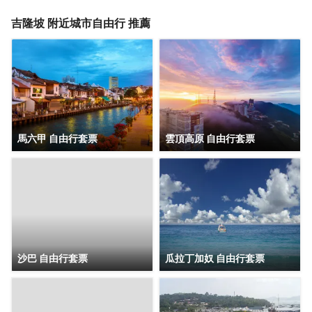
候，去酒吧喝杯飲品放鬆一下是不錯的選擇。如果旅客想在
自己的房間舒適的用餐，酒店可提供客房服務。若是覺得酒
吉隆坡
附近城市自由行 推薦
店的餐飲無法滿足您挑剔的味蕾，附近香蘭葉（麪包甜點）
的香蘭葉蛋奶煎糕、Nobu（日本料理）的Black Cod With
Miso和Restoran Rebung Chef Ismail（東南亞菜）的亞參叻
沙或許能勾起您的食慾。酒店種類繁多的休閒設施能為每一
位下榻於此的您創造多元化的休閒空間，這其中包括按摩室
和室外泳池。酒店的會議廳將熱情的服務與專業的素質完美
地結合在一起。客人如需兌換貨幣，酒店會為您提供外幣兌
換服務。
馬六甲 自由行套票
雲頂高原 自由行套票
沙巴 自由行套票
瓜拉丁加奴 自由行套票