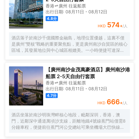
香港
廣州
往返
船票
出行日期:
08月11日
-
08月12日
4.8
分
574
+
HKD
/人
酒店落子於南沙千億國際金融島，地理位置優越，這裏不僅
是廣州“雙核”戰略的重要聚焦點，更是廣州南沙自貿區的核心
區域，其發展地位與中心城區相媲美。一小時便捷可達深
圳、香港、澳門等國內主要城市。 酒店的設計匠心獨運，融
入中式古典美學。飄檐承襲古典起翹之韻，整體造型俯瞰如
字母“A”，既展中國氣派，又含西式願景——Amazing（令人
【廣州南沙金茂萬豪酒店】廣州南沙港
驚歎），Astonishing（令人震撼），隱含着酒店將成為南沙
船票 2-5天自由行套票
乃至全球矚目的中式美學新地標的美好期許。 酒店作為南沙
香港
廣州
往返
船票
國際會展中心綜合體重要組成部分，以“木棉花開，鴻翔海
出行日期:
08月11日
-
08月12日
絲”之設計理念，以大灣區金融新地標之姿態，締造南沙“立足
4.7
分
灣區、協同港澳、面向世界”的實踐範本。
666
+
HKD
/人
酒店坐落於南沙明珠灣畔核心地段，毗鄰深圳，香港，澳
門，近鄰深中通道萬頃沙支線，距離地鐵4號線蕉門站僅需8
分鐘車程，便捷前往蕉門河公交總站可乘坐機場大巴快線或
深中跨市公交等，快速連接大灣區核心商圈，距離深圳國際