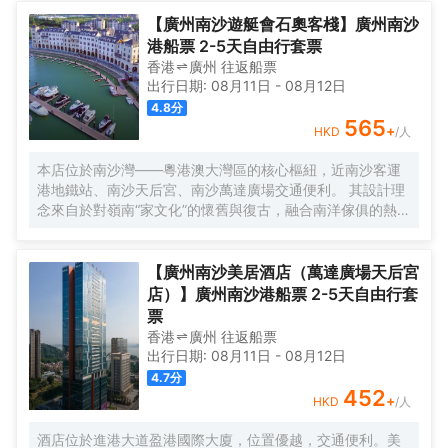
寶安機場僅需50分鐘車程。店內提供小馬智行無人駕駛體驗
券，可輕鬆前往南沙天后宮、南沙濕地公園、廣汽科技館及
【廣州南沙遊艇會石奧客棧】廣州南沙
環宇城購物中心等。 酒店共有261間以海洋為設計靈感的客
港船票 2-5天自由行套票
房及套房，詮釋現代經典與優雅，滿足休閒賓客對在地文化
香港
廣州
往返
船票
的探索與體驗。配備粵式風味的林苑中餐廳、中西結合的漁
出行日期:
08月11日
-
08月12日
人碼頭全日餐廳以及”雙重身份”的薄荷酒吧，體驗創新融合的
4.8
分
珍饈美饌。酒店擁有馬丁叔叔的農場，小朋友們可盡情與小
565
+
HKD
/人
動物們互動亦或參與馬丁叔叔課堂，共度愉快的親子時光。
同時，酒店擁有1,600平方米的宴會及會議場地以及寬敞的戶
本店位於南沙灣——粵港澳大灣區的核心樞紐，近南沙客運
外草坪，可滿足不同的會議及宴會需求，無論商務出行亦或
港地鐵站、南沙天后宮、南沙萬達廣場交通便利。 其設計理
休閒旅遊期待與您共赴南沙，遇見另一種可能。
念來自於對嶺南“家文化”的懷舊與復古，融合南洋傢俱的熱情
奔放精髓，是一家現代海上絲綢之路上讓各路賓客品味嶺南
與南洋風情的輕鬆茶室精品酒店，在經典家居與裝潢中重逢
嶺南文化的歸屬感。 客棧共五層，一層為大堂及茶室，二至
【廣州南沙美居酒店（萬達廣場天后宮
五層為客房，寬敞、舒適、風格各異的客房眾多；供賓客休
店）】廣州南沙港船票 2-5天自由行套
閒暢談的石奧茶室，主要提供早餐、茶點、飲品、簡餐等服
票
務；同時亦與中國大陸獲得“五金錨”獎的南沙遊艇會提供宴
香港
廣州
往返
船票
會/婚宴/會議、中西式餐飲、遊艇觀光/租賃、帆船租賃/體
出行日期:
08月11日
-
08月12日
驗、遊艇帆船駕證考取等不同種服務功能，打造出一種特色
4.7
分
的休閒度假空間。
452
+
HKD
/人
酒店位於進港大道盈港國際大廈，位置優越，交通便利。美