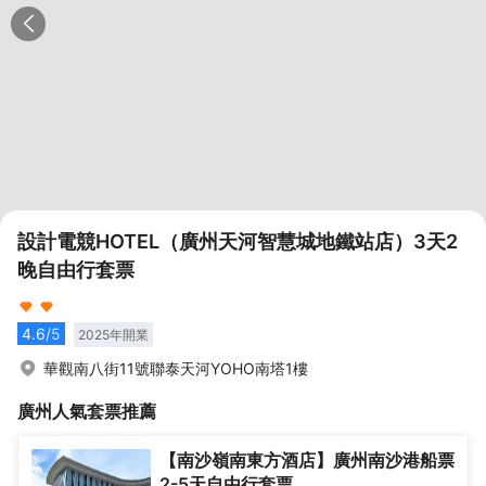
設計電競HOTEL（廣州天河智慧城地鐵站店）3天2
晚自由行套票
4.6
/5
2025
年開業
華觀南八街11號聯泰天河YOHO南塔1樓
廣州
人氣套票推薦
【南沙嶺南東方酒店】廣州南沙港船票
2-5天自由行套票