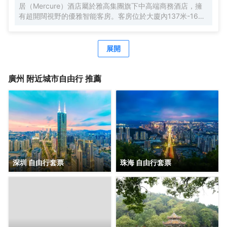
居（Mercure）酒店屬於雅高集團旗下中高端商務酒店，擁
有超開闊視野的優雅智能客房。客房位於大廈內137米-165
米，南沙郵輪母港、虎門大橋、遊艇會、高爾夫球場盡收眼
底。由國際著名設計師周光明先生傾力打造的莫蘭迪色系風
格客房，簡約唯美又精緻典雅，是商務人士出差首善之選。
展開
酒店客房內配有恒温恒壓淋浴、全交換新風系統，高級自動
智能馬桶及科勒浴缸，AI客控系統給您帶來全新的入住體
驗。酒店全體工作人員攜人工智能機器人小美在“Make A
廣州
附近城市自由行 推薦
Day A Better Day”的理念下靜候您的光臨。
深圳 自由行套票
珠海 自由行套票