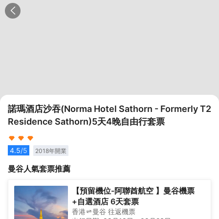
諾瑪酒店沙吞(Norma Hotel Sathorn - Formerly T2
Residence Sathorn)5天4晚自由行套票
4.5
/5
2018
年開業
曼谷
人氣套票推薦
【預留機位-阿聯酋航空 】曼谷機票
+自選酒店 6天套票
香港
曼谷
往返
機票