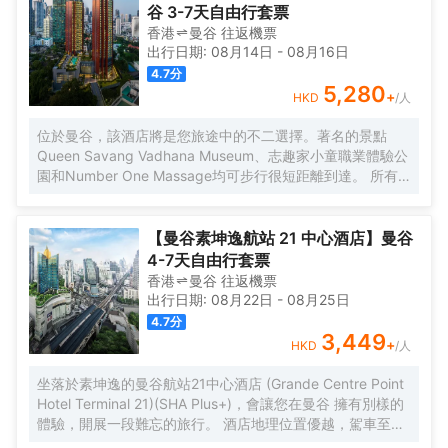
燕站及BTS沙拉鈴站很近。
谷 3-7天自由行套票
香港
曼谷
往返
機票
出行日期:
08月14日
-
08月16日
4.7
分
5,280
+
HKD
/人
位於曼谷，該酒店將是您旅途中的不二選擇。著名的景點
Queen Savang Vadhana Museum、志趣家小童職業體驗公
園和Number One Massage均可步行很短距離到達。 所有
極具特色的客房都配備有熨衣設備、房內保險箱和空調，讓
您感受到更加貼心細緻的入住體驗。服務人員會提前為您準
備好瓶裝水，以滿足您的飲水需求。倘若您在忙碌的一天後
【曼谷素坤逸航站 21 中心酒店】曼谷
想在自己的客房內放鬆，提供拖鞋和吹風機的客房浴室是不
4-7天自由行套票
錯的選擇。酒店設有咖啡廳，您可在這裏放鬆身心，享受貼
香港
曼谷
往返
機票
心的服務。旅客想要在自己的房間邊聽音樂邊享受美食，衹
出行日期:
08月22日
-
08月25日
需呼叫送餐服務。如果您覺得在入住飲食方面僅限於此，那
4.7
分
不妨去看看附近Nahm（東南亞菜）、Sorn（ศรณ์）（東南
3,449
+
HKD
/人
亞菜）和Le Normandie by Alain Roux（西餐）絡繹不絕的
人流吧！黃咖喱藍螃蟹、布吉2度慢煮七彩龍蝦和香橙可麗餅
坐落於素坤逸的曼谷航站21中心酒店 (Grande Centre Point
分別是每家為您精心推薦的美食。 酒店種類繁多的休閑設施
Hotel Terminal 21)(SHA Plus+)，會讓您在曼谷 擁有別樣的
能為每一位下榻於此的您創造多元化的休閑空間，這其中包
體驗，開展一段難忘的旅行。 酒店地理位置優越，駕車至隆
括室外泳池和按摩室。酒店配備有會議廳，可供旅客使用。
齊BTS高架鐵路站僅需1km 。除此之外，至素坤逸地鐵站只