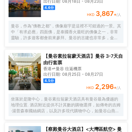
出行日期:
08月18日
-
08月23日
4.6
分
3,867
+
HKD
/人
曼谷，作為“佛教之都”，佛像廟宇是這裡不可錯過的一景。其
中「有求必應」四面佛，是泰國香火最旺的佛像之一，非常
靈驗，許多遊客都會前來參拜。曼谷的古建也非常多，金碧
輝煌的大皇宮就是其中的代表，很有泰國民族特色和皇家風
範。此外，來到泰國可以看一場精彩的人妖表演和泰拳，體
驗一下傳統泰式「馬殺雞」的古法按摩，或者與大象來一次
【曼谷素拉翁蒙天酒店】曼谷 3-7天自
親密接觸，感受這座熱帶的城市獨特風情。 每年4月的宋幹
由行套票
節，是泰國的傳統新年，人們在參拜寺院、浴佛儀式之後會
香港
曼谷
往返
機票
舉行熱鬧的潑水慶祝，考山路和是隆路的慶祝最為瘋狂。 12
出行日期:
08月25日
-
08月27日
月的水燈節也是一年一度的盛會，人們在河邊漂放水燈，湄
4.5
分
南河畔、朱拉隆功大學和藍毘尼公園等地尤其熱鬧，還會有
2,296
+
HKD
/人
水燈小姐選美、歌唱比賽、戲劇表演等活動。
坐落於是隆中心，曼谷素拉翁蒙天酒店具有曼谷最為優越的
地理位置. 酒店附近提供不計其數的購物選擇，如傳奇的吉姆
·湯普森泰國絲綢店，以及許多現代購物中心，如曼谷山燕生
活商場、是隆購物中心、中央世界商業中心、MBK、暹羅百
麗宮商業中心及帕蓬夜市。此外，從酒店還可以欣賞侖皮尼
公園的綠色風景。並且，這裏的溝通也非常方便，離MRT山
【察殿曼谷大酒店】<大灣區航空> 曼