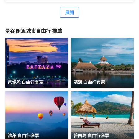
酒店設有24小時前台諮詢服務，為下榻至此的您提供最貼心
需步行前往。旅客們會發現牛仔街、班坎姆希安博物館和
的行程安排。
Divana Spa距離酒店都不遠。酒店佔盡地理之宜，湯之森日
展開
式温泉館、曼谷人造衝浪樂園和杰特寧醫院離此都很近。酒
吧旨在為旅客和您的朋友提供一處消遣的場所。
曼谷
附近城市自由行 推薦
芭堤雅 自由行套票
清邁 自由行套票
清萊 自由行套票
普吉島 自由行套票