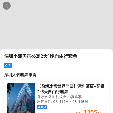
深圳小滿美宿公寓2天1晚自由行套票
0
/5
深圳
人氣套票推薦
【前海冰雪世界門票】深圳酒店+高鐵
2-5天自由行套票
香港
深圳
往返
火車/高鐵票
出行日期:
08月14日
-
08月15日
4.8
分
1,155
+