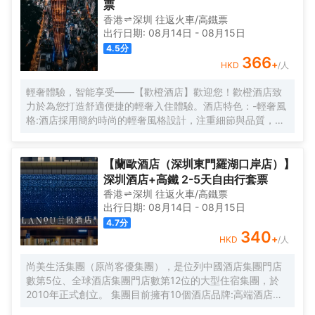
票
香港
深圳
往返
火車/高鐵票
出行日期:
08月14日
-
08月15日
4.5
分
366
+
HKD
/人
輕奢體驗，智能享受——【歡橙酒店】歡迎您！歡橙酒店致
力於為您打造舒適便捷的輕奢入住體驗。酒店特色：-輕奢風
格:酒店採用簡約時尚的輕奢風格設計，注重細節與品質，為
您營造舒適優雅的居住環境。-智能體驗:房間配備小度智能系
統，語音控制燈光、空調、電視等設備，解放雙手，盡享科
技帶來的便捷。-舒適享受:24小時熱水即開即熱，無需等
【蘭歐酒店（深圳東門羅湖口岸店）】
待，為您洗去一身疲憊。-影音娛樂:部分房間配備高清投影
深圳酒店+高鐵 2-5天自由行套票
儀，打造私人影院，享受震撼視聽盛宴。-貼心服務:酒店設有
香港
深圳
往返
火車/高鐵票
洗衣房，並提供烘乾服務，解決您的洗衣煩惱，讓旅途更加
出行日期:
08月14日
-
08月15日
輕鬆自在。歡橙酒店是您商務出行、休閒度假的理想之選。
4.7
分
期待您的光臨！温馨提示，圖片僅供參考，無法涵蓋所有房
340
+
HKD
/人
型，詳細的實物照片請諮詢酒店。
尚美生活集團（原尚客優集團），是位列中國酒店集團門店
數第5位、全球酒店集團門店數第12位的大型住宿集團，於
2010年正式創立。 集團目前擁有10個酒店品牌:高端酒店品
牌萬際、假日美地，中高端酒店蘭歐，中檔酒店尚客優品，