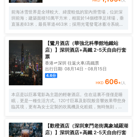
HKD
/人
前海冰雪世界是全球較大、緯度較低的室內滑雪場，位於深
圳前海；建築面積10萬平方米，相當於14個標準足球場，垂
直落差83米，最長單道463米‌；採用光電發電冰蓄冷系統，
減少43%碳排放，鋼結構用量達4.7萬噸‌；全年維持-6℃，
配備5條專業滑道（總長1569公尺），可承辦國際滑雪賽
事‌。
【鷺月酒店（華強北科學館地鐵站
店）】深圳酒店+高鐵 2-5天自由行套
票
香港
深圳
往返
火車/高鐵票
出行日期:
08月14日
-
08月15日
4.6
分
606
+
HKD
/人
本店是以巨幕電影為主題的輕奢酒店。住在這裏不僅僅是睡
眠，更是一種生活方式。120寸巨幕及影院般音響效果帶您身
臨其境，更有為女士定製的吹風機及化粧鏡，無時無刻，呈
現精彩。
【歡橙酒店（深圳東門老街萬象城羅湖
店）】深圳酒店+高鐵 2-5天自由行套