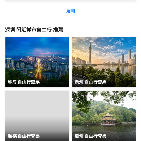
經濟型酒店尚客優、駿怡、A&A Room、橙客，以及民宿品
牌花美時、公寓品牌LIPPO公社。尚美生活旗下酒店超過
展開
3500家（含在營店和籌建店），現已覆蓋全國31個省293座
城市，會員數量超4000萬。 作為國內創客精神的住宿集
團，尚美生活憑藉創新的商業模式、強大的品牌優勢和專業
深圳
附近城市自由行 推薦
的服務支持，攜手消費者、業主以及合作伙伴，共建、共
創、共享大住宿共同體。未來，集團將不斷探索住宿業與互
聯網的結合、與新生活方式的結合，致力於成為全球領先的
生活服務連鎖平台，引領新尚美好生活。
珠海 自由行套票
廣州 自由行套票
順德 自由行套票
潮州 自由行套票