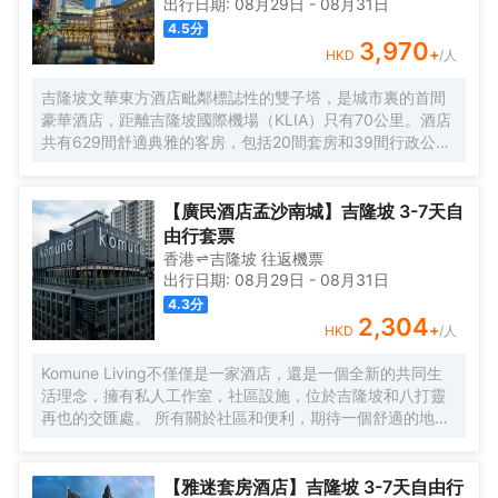
出行日期:
08月29日
-
08月31日
4.5
分
3,970
+
HKD
/人
吉隆坡文華東方酒店毗鄰標誌性的雙子塔，是城市裏的首間
豪華酒店，距離吉隆坡國際機場（KLIA）只有70公里。酒店
共有629間舒適典雅的客房，包括20間套房和39間行政公
寓，房內設施齊全，客人能俯瞰公園，並欣賞令人印象深刻
的城市天際線景觀。酒店的行政樓層更加豪華和舒適，共提
供146間客房和20間套房，客人可專享文華東方會行政貴賓
【廣民酒店孟沙南城】吉隆坡 3-7天自
廊設施的優待。客人可以在房內免費上網。酒店內的餐飲和
由行套票
酒吧令人更加難忘。客人可以在酒店的7間餐廳，酒吧和休息
香港
吉隆坡
往返
機票
室盡情享受或舉辦慶祝活動。酒店設有豐富的會議和宴會設
出行日期:
08月29日
-
08月31日
施，包括一個可容納1,800位賓客的無柱式大宴會廳，鑽石宴
4.3
分
會廳也可容納500位客人。酒店的16個功能室都配備了可用
2,304
+
HKD
/人
於研討會，國際會議，展覽，婚禮等活動的視聽設備。文華
東方酒店活力俱樂部及水療中心為賓客提供一個寧靜的氛
Komune Living不僅僅是一家酒店，還是一個全新的共同生
圍，完善的健身設備和一流的温泉理療。客人可以在酒店游
活理念，擁有私人工作室，社區設施，位於吉隆坡和八打靈
泳池內暢遊，欣賞KLCC公園如畫般的風景。
再也的交匯處。 所有關於社區和便利，期待一個舒適的地方
休息，獨特的社區活動，以及空間，讓您獲得靈感。 入住數
月或住宿幾晚，Komune Living是您的家，只要您需要。不
僅僅是逗留，找到一種生活，工作和娛樂的生活方式。
【雅迷套房酒店】吉隆坡 3-7天自由行