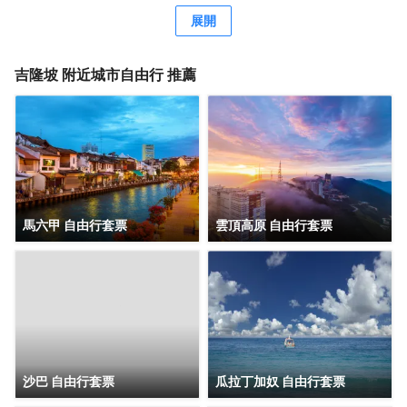
客，酒店還為您提供了瓶裝水。除此之外，配備有拖鞋和24
展開
小時熱水的浴室是您消除一天疲勞的好地方。在空閒的時
候，去酒吧喝杯飲品放鬆一下是不錯的選擇。如果旅客想在
自己的房間舒適的用餐，酒店可提供客房服務。若是覺得酒
吉隆坡
附近城市自由行 推薦
店的餐飲無法滿足您挑剔的味蕾，附近香蘭葉（麪包甜點）
的香蘭葉蛋奶煎糕、Nobu（日本料理）的Black Cod With
Miso和Restoran Rebung Chef Ismail（東南亞菜）的亞參叻
沙或許能勾起您的食慾。酒店種類繁多的休閒設施能為每一
位下榻於此的您創造多元化的休閒空間，這其中包括按摩室
和室外泳池。酒店的會議廳將熱情的服務與專業的素質完美
地結合在一起。客人如需兌換貨幣，酒店會為您提供外幣兌
換服務。
馬六甲 自由行套票
雲頂高原 自由行套票
沙巴 自由行套票
瓜拉丁加奴 自由行套票