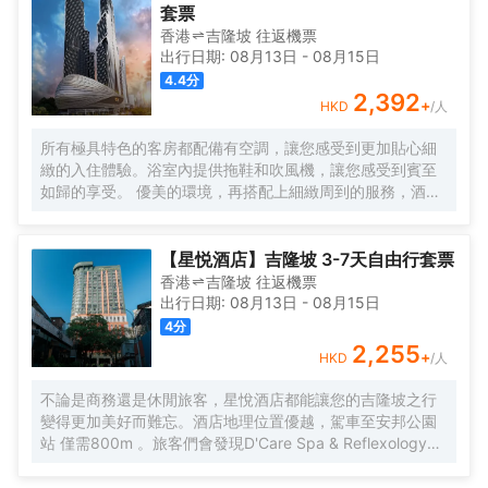
套票
香港
吉隆坡
往返
機票
出行日期:
08月13日
-
08月15日
4.4
分
2,392
+
HKD
/人
所有極具特色的客房都配備有空調，讓您感受到更加貼心細
緻的入住體驗。浴室內提供拖鞋和吹風機，讓您感受到賓至
如歸的享受。 優美的環境，再搭配上細緻周到的服務，酒店
的休閒區定能滿足您的品質需求。酒店設有24小時前台諮詢
服務，為下榻至此的您提供最貼心的行程安排。
【星悦酒店】吉隆坡 3-7天自由行套票
香港
吉隆坡
往返
機票
出行日期:
08月13日
-
08月15日
4
分
2,255
+
HKD
/人
不論是商務還是休閒旅客，星悅酒店都能讓您的吉隆坡之行
變得更加美好而難忘。酒店地理位置優越，駕車至安邦公園
站 僅需800m 。旅客們會發現D'Care Spa & Reflexology、
阿羅街和Havana Kl距離酒店都不遠。酒店對客房的裝飾十分
考究，每間設施齊全的客房都配備有空調。有飲水需求的旅