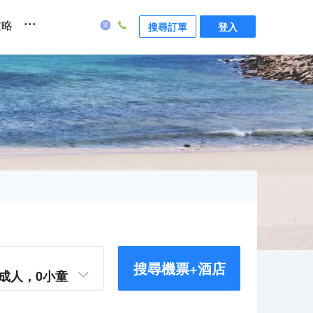
...
攻略
搜尋訂單
登入
搜尋機票+酒店
成人，
0
小童