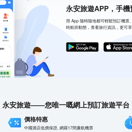
永安旅遊APP，手
用 App 隨時隨地都可輕鬆預訂機
時航班動態，查看旅行資訊，更可享
永安旅遊——您唯一嘅網上預訂旅遊平台
價格特惠
中國酒店低價保證, 網羅17間廉航機票