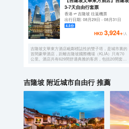
【吉隆坡文華東方酒店】吉隆坡
3-7天自由行套票
香港
吉隆坡
往返
機票
出行日期:
08月29日
-
08月31日
4.5
分
3,924
+
HKD
/人
吉隆坡文華東方酒店毗鄰標誌性的雙子塔，是城市裏的
首間豪華酒店，距離吉隆坡國際機場（KLIA）只有70
公里。酒店共有629間舒適典雅的客房，包括20間套房
和39間行政公寓，房內設施齊全，客人能俯瞰公園，
並欣賞令人印象深刻的城市天際線景觀。酒店的行政樓
層更加豪華和舒適，共提供146間客房和20間套房，客
人可專享文華東方會行政貴賓廊設施的優待。客人可以
吉隆坡
附近城市自由行 推薦
在房內免費上網。酒店內的餐飲和酒吧令人更加難忘。
客人可以在酒店的7間餐廳，酒吧和休息室盡情享受或
舉辦慶祝活動。酒店設有豐富的會議和宴會設施，包括
一個可容納1,800位賓客的無柱式大宴會廳，鑽石宴會
廳也可容納500位客人。酒店的16個功能室都配備了可
用於研討會，國際會議，展覽，婚禮等活動的視聽設
備。文華東方酒店活力俱樂部及水療中心為賓客提供一
個寧靜的氛圍，完善的健身設備和一流的温泉理療。客
人可以在酒店游泳池內暢遊，欣賞KLCC公園如畫般的