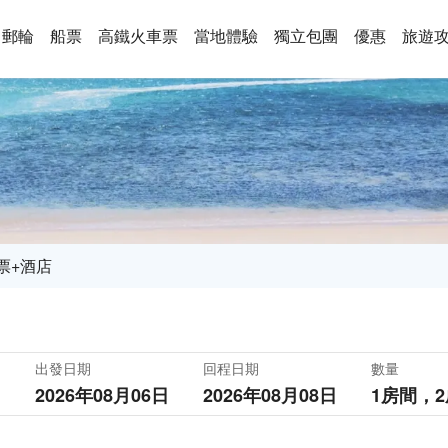
郵輪
船票
高鐵火車票
當地體驗
獨立包團
優惠
旅遊
票+酒店
出發日期
回程日期
數量
2026年08月06日
2026年08月08日
1房間，
2