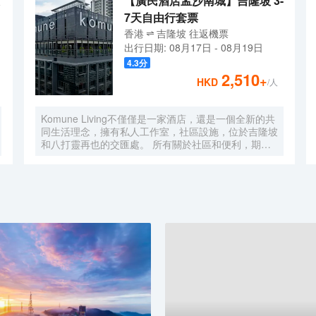
【廣民酒店孟沙南城】吉隆坡 3-
7天自由行套票
香港
吉隆坡
往返
機票
出行日期:
08月17日
-
08月19日
4.3
分
2,510
+
HKD
/人
Komune Living不僅僅是一家酒店，還是一個全新的共
同生活理念，擁有私人工作室，社區設施，位於吉隆坡
和八打靈再也的交匯處。 所有關於社區和便利，期待
一個舒適的地方休息，獨特的社區活動，以及空間，讓
您獲得靈感。 入住數月或住宿幾晚，Komune Living是
您的家，只要您需要。不僅僅是逗留，找到一種生活，
工作和娛樂的生活方式。