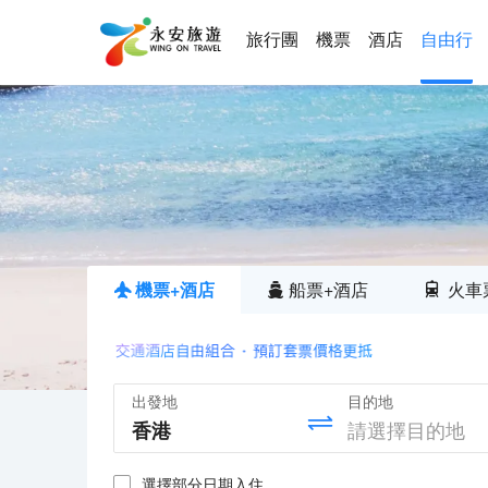
旅行團
機票
酒店
自由行
機票+酒店
船票+酒店
火車
出發地
目的地
選擇部分日期入住