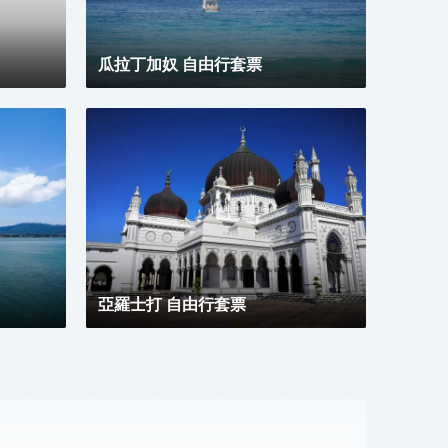
務與
幣，
瓜拉丁加奴 自由行套票
亞羅士打 自由行套票