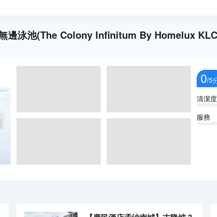
池(The Colony Infinitum By Homelux KLC
0
/5
清潔度
服務