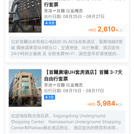
客房、現代化的餐廳Naru、自然採光的室內游泳池、商務會
行套票
議室和健身中心等設施,提供與眾不同的服務,為客人提供舒適
香港
首爾
往返
機票
的放鬆和成功的商務環境。
出行日期:
08月25日
-
08月27日
4.5
分
2,610
+
HKD
/人
位於首爾汝矣島核心地段的 GLAD汝矣島酒店，緊鄰地鐵9號
線 國會議事堂站4號出口，交通便捷、出行無憂。酒店提供
24小時前台服務 及 全館免費Wi-Fi，讓您盡享舒適便捷的入
住體驗。 所有客房均配備 寬敞的休息區、42英寸LED有線/
衞星電視、辦公書桌 及配有高端洗浴用品的 私人浴室，無論
是商務出行還是休閒旅遊，都能滿足您的多樣需求。 清晨可
【首爾廣場UH套房酒店】首爾 3-7天
在一樓餐廳享用豐盛的 自助早餐（供應時間：06:30～
自由行套票
09:30），開啟活力滿滿的一天。傍晚時分，不妨前往本店
香港
首爾
往返
機票
特色酒吧 Black Bar，品嚐精選 單一麥芽威士忌，或在14層
出行日期:
08月15日
-
08月17日
的高端日料餐廳 Kappo Aki，細品選用應季食材烹製的正宗
4.1
分
日本料理，體驗味蕾盛宴。 酒店步行 5分鐘可達國會議事
5,984
+
HKD
/人
堂，15分鐘可達IFC Mall與The Hyundai Seoul現代百貨，購
物、休閒與商務活動輕鬆切換。前往 金浦國際機場僅需約25
在該地區觀光很容易，Sogongdong Underground
分鐘車程，仁川國際機場約50分鐘車程，是商務與旅行人士
Shopping Center、Namdaemun Underground Shopping
的理想之選。
Center和Plateao都在酒店附近。 酒店提供的體育和休閒設
施，旨在為旅客營造多姿多彩的住宿體驗。