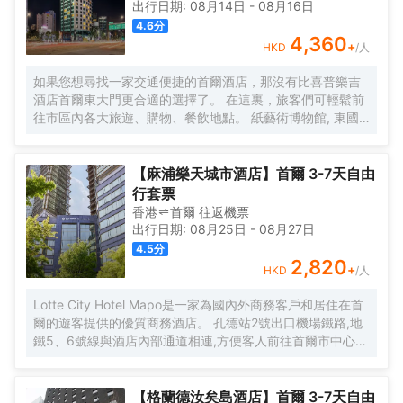
出行日期:
08月14日
-
08月16日
4.6
分
4,360
+
HKD
/人
如果您想尋找一家交通便捷的首爾酒店，那沒有比喜普樂吉
酒店首爾東大門更合適的選擇了。 在這裏，旅客們可輕鬆前
往市區內各大旅遊、購物、餐飲地點。 紙藝術博物館, 東國
大學地鐵站, 獎忠體育館也近在咫尺。 喜普樂吉酒店首爾東
大門提供優質貼心的服務和方便實用的設施，贏得了客人的
普遍好評。 酒店的特色服務有無線網絡, 洗衣服務/乾洗, 會
【麻浦樂天城市酒店】首爾 3-7天自由
議設施, 保險箱, 接送服務。 喜普樂吉酒店首爾東大門有裝修
行套票
精美的客房，每間都配有液晶電視/等離子電視, 空調, 冰箱,
香港
首爾
往返
機票
無線上網（免費）。 酒店內的健身中心是忙碌的一天後放鬆
出行日期:
08月25日
-
08月27日
身心的理想去處。 想在首爾尋找舒適又便捷的酒店，就一定
4.5
分
要考慮喜普樂吉酒店首爾東大門，能帶給您賓至如歸的感
2,820
+
HKD
/人
覺。
Lotte City Hotel Mapo是一家為國內外商務客戶和居住在首
爾的遊客提供的優質商務酒店。 孔德站2號出口機場鐵路,地
鐵5、6號線與酒店內部通道相連,方便客人前往首爾市中心和
旅遊景點。 特別是,距離金融、商務中心地區汝矣島和首爾站
不到10分鐘車程,乘坐地鐵15分鐘即可到達熱鬧的弘大地區、
新村、明洞。 Lotte City Hotel Mapo酒店為客人提供舒適的
【格蘭德汝矣島酒店】首爾 3-7天自由