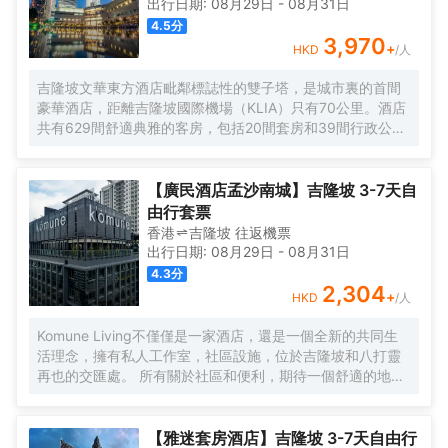
出行日期:
08月29日
-
08月31日
4.5
分
3,970
+
HKD
/人
吉隆坡文華東方酒店毗鄰標誌性的雙子塔，是城市裏的首間
豪華酒店，距離吉隆坡國際機場（KLIA）只有70公里。酒店
共有629間舒適典雅的客房，包括20間套房和39間行政公
寓，房內設施齊全，客人能俯瞰公園，並欣賞令人印象深刻
的城市天際線景觀。酒店的行政樓層更加豪華和舒適，共提
供146間客房和20間套房，客人可專享文華東方會行政貴賓
【廣民酒店孟沙南城】吉隆坡 3-7天自
廊設施的優待。客人可以在房內免費上網。酒店內的餐飲和
由行套票
酒吧令人更加難忘。客人可以在酒店的7間餐廳，酒吧和休息
香港
吉隆坡
往返
機票
室盡情享受或舉辦慶祝活動。酒店設有豐富的會議和宴會設
出行日期:
08月29日
-
08月31日
施，包括一個可容納1,800位賓客的無柱式大宴會廳，鑽石宴
4.3
分
會廳也可容納500位客人。酒店的16個功能室都配備了可用
2,304
+
HKD
/人
於研討會，國際會議，展覽，婚禮等活動的視聽設備。文華
東方酒店活力俱樂部及水療中心為賓客提供一個寧靜的氛
Komune Living不僅僅是一家酒店，還是一個全新的共同生
圍，完善的健身設備和一流的温泉理療。客人可以在酒店游
活理念，擁有私人工作室，社區設施，位於吉隆坡和八打靈
泳池內暢遊，欣賞KLCC公園如畫般的風景。
再也的交匯處。 所有關於社區和便利，期待一個舒適的地方
休息，獨特的社區活動，以及空間，讓您獲得靈感。 入住數
月或住宿幾晚，Komune Living是您的家，只要您需要。不
僅僅是逗留，找到一種生活，工作和娛樂的生活方式。
【雅迷套房酒店】吉隆坡 3-7天自由行