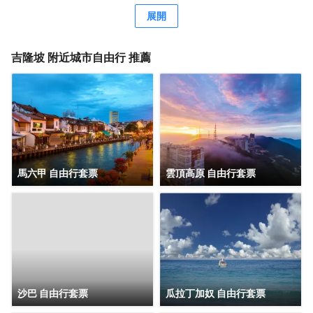
客，酒店還為您提供了瓶裝水。除此之外，配備有拖鞋和24
展開
小時熱水的浴室是您消除一天疲勞的好地方。在空閒的時
候，去酒吧喝杯飲品放鬆一下是不錯的選擇。如果旅客想在
自己的房間舒適的用餐，酒店可提供客房服務。若是覺得酒
吉隆坡
附近城市自由行 推薦
店的餐飲無法滿足您挑剔的味蕾，附近香蘭葉（麪包甜點）
的香蘭葉蛋奶煎糕、Nobu（日本料理）的Black Cod With
Miso和Restoran Rebung Chef Ismail（東南亞菜）的亞參叻
沙或許能勾起您的食慾。酒店種類繁多的休閒設施能為每一
位下榻於此的您創造多元化的休閒空間，這其中包括按摩室
和室外泳池。酒店的會議廳將熱情的服務與專業的素質完美
地結合在一起。客人如需兌換貨幣，酒店會為您提供外幣兌
換服務。
馬六甲 自由行套票
雲頂高原 自由行套票
沙巴 自由行套票
瓜拉丁加奴 自由行套票