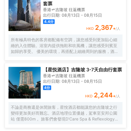
套票
香港
吉隆坡
往返
機票
出行日期:
08月13日
-
08月15日
4.4
分
2,367
+
HKD
/人
所有極具特色的客房都配備有空調，讓您感受到更加貼心細
緻的入住體驗。浴室內提供拖鞋和吹風機，讓您感受到賓至
如歸的享受。 優美的環境，再搭配上細緻周到的服務，酒店
的休閒區定能滿足您的品質需求。酒店設有24小時前台諮詢
服務，為下榻至此的您提供最貼心的行程安排。
【星悦酒店】吉隆坡 3-7天自由行套票
香港
吉隆坡
往返
機票
出行日期:
08月13日
-
08月15日
4
分
2,244
+
HKD
/人
不論是商務還是休閒旅客，星悅酒店都能讓您的吉隆坡之行
變得更加美好而難忘。酒店地理位置優越，駕車至安邦公園
站 僅需800m 。旅客們會發現D'Care Spa & Reflexology、
阿羅街和Havana Kl距離酒店都不遠。酒店對客房的裝飾十分
考究，每間設施齊全的客房都配備有空調。有飲水需求的旅