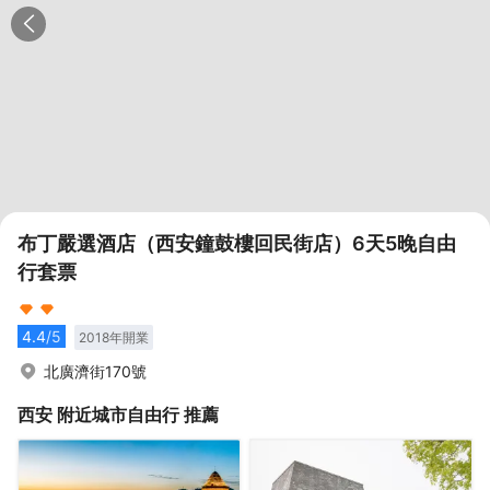
布丁嚴選酒店（西安鐘鼓樓回民街店）6天5晚自由
行套票
4.4
/5
2018
年開業
北廣濟街170號
西安
附近城市自由行 推薦