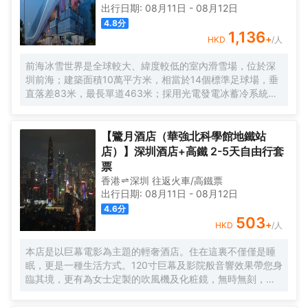
出行日期:
08月11日
-
08月12日
4.8
分
1,136
+
HKD
/人
前海冰雪世界是全球較大、緯度較低的室內滑雪場，位於深
圳前海；建築面積10萬平方米，相當於14個標準足球場，垂
直落差83米，最長單道463米‌；採用光電發電冰蓄冷系統，
減少43%碳排放，鋼結構用量達4.7萬噸‌；全年維持-6℃，
配備5條專業滑道（總長1569公尺），可承辦國際滑雪賽
事‌。
【鷺月酒店（華強北科學館地鐵站
店）】深圳酒店+高鐵 2-5天自由行套
票
香港
深圳
往返
火車/高鐵票
出行日期:
08月11日
-
08月12日
4.6
分
503
+
HKD
/人
本店是以巨幕電影為主題的輕奢酒店。住在這裏不僅僅是睡
眠，更是一種生活方式。120寸巨幕及影院般音響效果帶您身
臨其境，更有為女士定製的吹風機及化粧鏡，無時無刻，呈
現精彩。