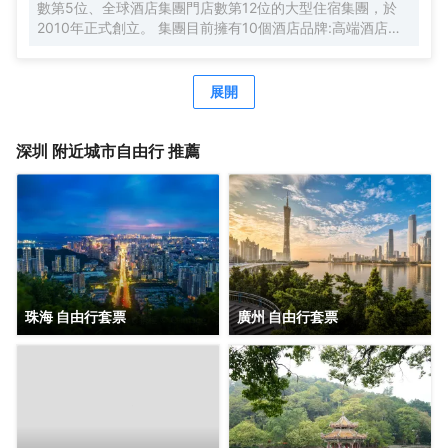
數第5位、全球酒店集團門店數第12位的大型住宿集團，於
2010年正式創立。 集團目前擁有10個酒店品牌:高端酒店品
牌萬際、假日美地，中高端酒店蘭歐，中檔酒店尚客優品，
經濟型酒店尚客優、駿怡、A&A Room、橙客，以及民宿品
牌花美時、公寓品牌LIPPO公社。尚美生活旗下酒店超過
展開
3500家（含在營店和籌建店），現已覆蓋全國31個省293座
城市，會員數量超4000萬。 作為國內創客精神的住宿集
團，尚美生活憑藉創新的商業模式、強大的品牌優勢和專業
深圳
附近城市自由行 推薦
的服務支持，攜手消費者、業主以及合作伙伴，共建、共
創、共享大住宿共同體。未來，集團將不斷探索住宿業與互
聯網的結合、與新生活方式的結合，致力於成為全球領先的
生活服務連鎖平台，引領新尚美好生活。
珠海 自由行套票
廣州 自由行套票