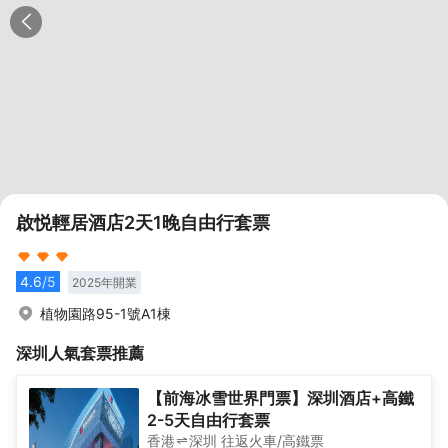
啟悦輕居酒店2天1晚自由行套票
4.6
/5
2025
年開業
植物園路95-1號A1棟
深圳
人氣套票推薦
【前海冰雪世界門票】深圳酒店+高鐵
2-5天自由行套票
香港
深圳
往返
火車/高鐵票