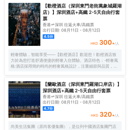
【歡橙酒店（深圳東門老街萬象城羅湖
店）】深圳酒店+高鐵 2-5天自由行套
票
香港
深圳
往返
火車/高鐵票
出行日期:
08月11日
-
08月12日
4.5
分
300
+
HKD
/人
輕奢體驗，智能享受——【歡橙酒店】歡迎您！歡橙酒店致
力於為您打造舒適便捷的輕奢入住體驗。酒店特色：-輕奢風
格:酒店採用簡約時尚的輕奢風格設計，注重細節與品質，為
您營造舒適優雅的居住環境。-智能體驗:房間配備小度智能系
統，語音控制燈光、空調、電視等設備，解放雙手，盡享科
技帶來的便捷。-舒適享受:24小時熱水即開即熱，無需等
【蘭歐酒店（深圳東門羅湖口岸店）】
待，為您洗去一身疲憊。-影音娛樂:部分房間配備高清投影
深圳酒店+高鐵 2-5天自由行套票
儀，打造私人影院，享受震撼視聽盛宴。-貼心服務:酒店設有
香港
深圳
往返
火車/高鐵票
洗衣房，並提供烘乾服務，解決您的洗衣煩惱，讓旅途更加
出行日期:
08月11日
-
08月12日
輕鬆自在。歡橙酒店是您商務出行、休閒度假的理想之選。
4.7
分
期待您的光臨！温馨提示，圖片僅供參考，無法涵蓋所有房
320
+
HKD
/人
型，詳細的實物照片請諮詢酒店。
尚美生活集團（原尚客優集團），是位列中國酒店集團門店