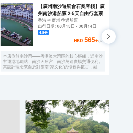
【廣州南沙遊艇會石奧客棧】廣
州南沙港船票 2-5天自由行套票
香港
廣州
往返
船票
出行日期:
08月13日
-
08月14日
4.8
分
565
+
HKD
/人
本店位於南沙灣——粵港澳大灣區的核心樞紐，近南沙
酒店
客運港地鐵站、南沙天后宮、南沙萬達廣場交通便利。
利。美
其設計理念來自於對嶺南“家文化”的懷舊與復古，融合
務酒
南洋傢俱的熱情奔放精髓，是一家現代海上絲綢之路上
廈內1
讓各路賓客品味嶺南與南洋風情的輕鬆茶室精品酒店，
會、
在經典家居與裝潢中重逢嶺南文化的歸屬感。 客棧共
生傾
五層，一層為大堂及茶室，二至五層為客房，寬敞、舒
雅，
適、風格各異的客房眾多；供賓客休閒暢談的石奧茶
恒壓
室，主要提供早餐、茶點、飲品、簡餐等服務；同時亦
浴缸
與中國大陸獲得“五金錨”獎的南沙遊艇會提供宴會/婚
工作人
宴/會議、中西式餐飲、遊艇觀光/租賃、帆船租賃/體
Bet
驗、遊艇帆船駕證考取等不同種服務功能，打造出一種
特色的休閒度假空間。