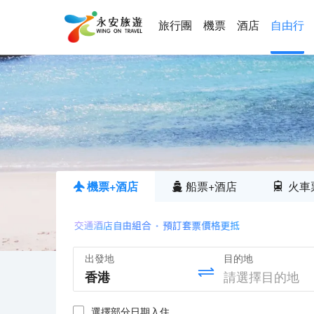
旅行團
機票
酒店
自由行
機票+酒店
船票+酒店
火車
出發地
目的地
選擇部分日期入住