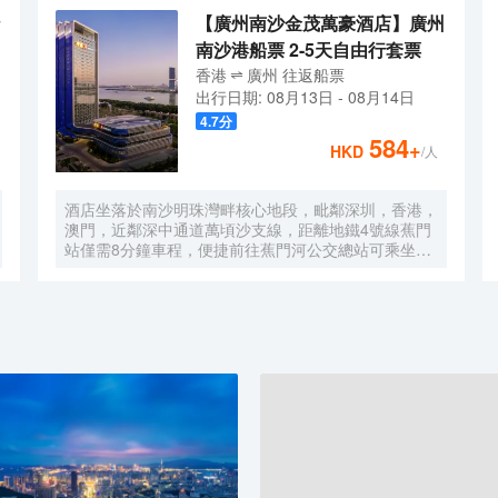
【廣州南沙金茂萬豪酒店】廣州
南沙港船票 2-5天自由行套票
香港
廣州
往返
船票
出行日期:
08月13日
-
08月14日
4.7
分
584
+
HKD
/人
酒店坐落於南沙明珠灣畔核心地段，毗鄰深圳，香港，
澳門，近鄰深中通道萬頃沙支線，距離地鐵4號線蕉門
站僅需8分鐘車程，便捷前往蕉門河公交總站可乘坐機
場大巴快線或深中跨市公交等，快速連接大灣區核心商
圈，距離深圳國際寶安機場僅需50分鐘車程。店內提
供小馬智行無人駕駛體驗券，可輕鬆前往南沙天后宮、
南沙濕地公園、廣汽科技館及環宇城購物中心等。 酒
店共有261間以海洋為設計靈感的客房及套房，詮釋現
代經典與優雅，滿足休閒賓客對在地文化的探索與體
驗。配備粵式風味的林苑中餐廳、中西結合的漁人碼頭
全日餐廳以及”雙重身份”的薄荷酒吧，體驗創新融合的
珍饈美饌。酒店擁有馬丁叔叔的農場，小朋友們可盡情
與小動物們互動亦或參與馬丁叔叔課堂，共度愉快的親
子時光。同時，酒店擁有1,600平方米的宴會及會議場
地以及寬敞的戶外草坪，可滿足不同的會議及宴會需