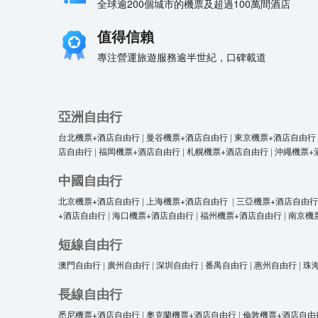
全球逾200個城市的機票及超過100萬間酒店
值得信賴
專注營運旅遊服務逾半世紀，口碑載道
亞洲自由行
台北機票+酒店自由行
|
曼谷機票+酒店自由行
|
東京機票+酒店自由行
店自由行
|
福岡機票+酒店自由行
|
札幌機票+酒店自由行
|
沖繩機票+
中國自由行
北京機票+酒店自由行
|
上海機票+酒店自由行
|
三亞機票+酒店自由行
+酒店自由行
|
海口機票+酒店自由行
|
福州機票+酒店自由行
|
南京機
短線自由行
澳門自由行
|
廣州自由行
|
深圳自由行
|
番禺自由行
|
惠州自由行
|
珠
長線自由行
悉尼機票+酒店自由行
|
奧克蘭機票+酒店自由行
|
倫敦機票+酒店自由