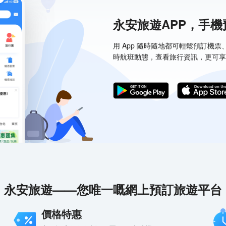
永安旅遊APP，手
用 App 隨時隨地都可輕鬆預訂機
時航班動態，查看旅行資訊，更可享
永安旅遊——您唯一嘅網上預訂旅遊平台
價格特惠