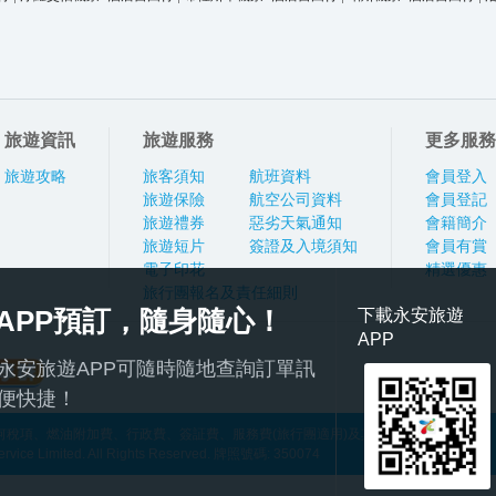
旅遊資訊
旅遊服務
更多服務
旅遊攻略
旅客須知
航班資料
會員登入
旅遊保險
航空公司資料
會員登記
旅遊禮券
惡劣天氣通知
會籍簡介
旅遊短片
簽證及入境須知
會員有賞
電子印花
精選優惠
旅行團報名及責任細則
APP預訂，隨身隨心！
下載永安旅遊
APP
永安旅遊APP可隨時隨地查詢訂單訊
便快捷！
稅項、燃油附加費、行政費、簽証費、服務費(旅行團適用)及其他應繳費用
ce Limited. All Rights Reserved. 牌照號碼: 350074