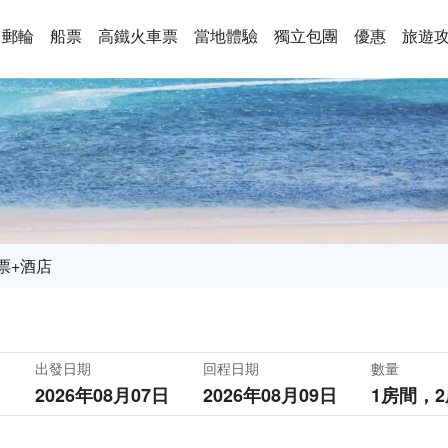
郵輪
船票
高鐵火車票
當地體驗
獨立包團
優惠
旅遊
票+酒店
出發日期
回程日期
數量
2026年08月07日
2026年08月09日
1房間，
2