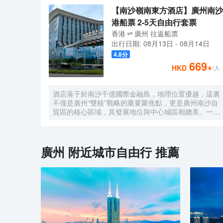
【南沙嶺南東方酒店】廣州南沙
港船票 2-5天自由行套票
香港
廣州
往返
船票
出行日期:
08月13日
-
08月14日
4.8
分
669
+
HKD
/人
酒店落子於南沙千億國際金融島，地理位置優越，這裏
不僅是廣州“雙核”戰略的重要聚焦點，更是廣州南沙自
貿區的核心區域，其發展地位與中心城區相媲美。一小
時便捷可達深圳、香港、澳門等國內主要城市。 酒店
的設計匠心獨運，融入中式古典美學。飄檐承襲古典起
翹之韻，整體造型俯瞰如字母“A”，既展中國氣派，又
含西式願景——Amazing（令人驚歎），
廣州
附近城市自由行 推薦
Astonishing（令人震撼），隱含着酒店將成為南沙乃
至全球矚目的中式美學新地標的美好期許。 酒店作為
南沙國際會展中心綜合體重要組成部分，以“木棉花
開，鴻翔海絲”之設計理念，以大灣區金融新地標之姿
態，締造南沙“立足灣區、協同港澳、面向世界”的實踐
範本。