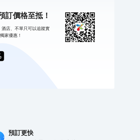
機預訂價格至抵！
票、酒店、不單只可以追蹤實
獨家優惠！
預訂更快