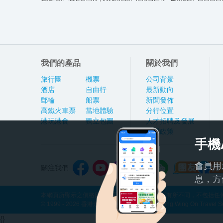
我們的產品
關於我們
旅行團
機票
公司背景
酒店
自由行
最新動向
郵輪
船票
新聞發佈
高鐵火車票
當地體驗
分行位置
港玩港食
獨立包團
人才招聘及發展
私隱政策
手機
會員用
關注我們
息，方
本網頁所顯示之價格因應產品種類及出發日期而有所不同，不包括任何
© 1999 - 2026 香港永安旅遊有限公司 Hong Kong Wing On Travel Servi
{}