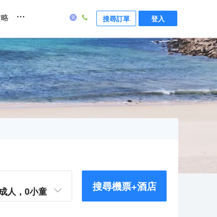
...
攻略
搜尋訂單
登入
搜尋機票+酒店
成人，
0
小童