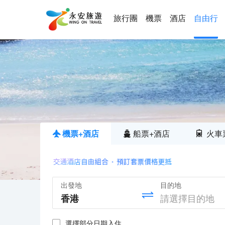
旅行團
機票
酒店
自由行
機票+酒店
船票+酒店
火車
出發地
目的地
選擇部分日期入住