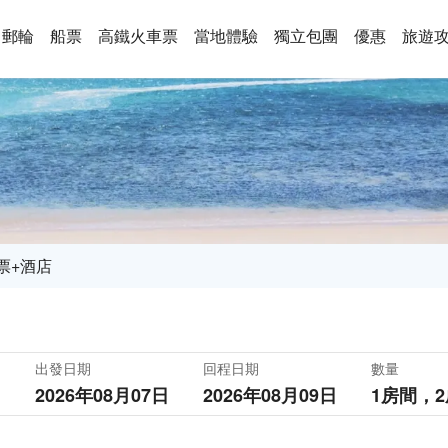
郵輪
船票
高鐵火車票
當地體驗
獨立包團
優惠
旅遊
票+酒店
出發日期
回程日期
數量
2026年08月07日
2026年08月09日
1房間，
2