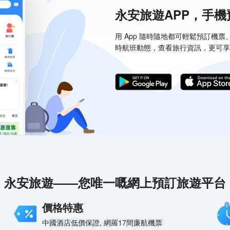
永安旅遊APP，手
用 App 隨時隨地都可輕鬆預訂機
時航班動態，查看旅行資訊，更可享
永安旅遊——您唯一嘅網上預訂旅遊平台
價格特惠
中國酒店低價保證, 網羅17間廉航機票