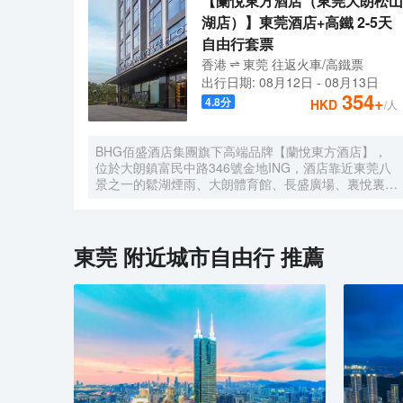
【蘭悅東方酒店（東莞大朗松山
湖店）】東莞酒店+高鐵 2-5天
自由行套票
香港
東莞
往返
火車/高鐵票
出行日期:
08月12日
-
08月13日
354
+
4.8
分
HKD
/人
BHG佰盛酒店集團旗下高端品牌【蘭悅東方酒店】，
位於大朗鎮富民中路346號金地ING，酒店靠近東莞八
景之一的鬆湖煙雨、大朗體育館、長盛廣場、裏悅裏購
物中心。酒店房間位於高樓層270度城景，酒店風格簡
約、智能小度系統、東寶床墊、大屏幕液晶數字電視、
迷你吧冰箱、特質佛手柑精油洗護用品、空氣淨化器
等。以優美的環境與細緻的服務讓客人在酒店有更好的
東莞
附近城市自由行 推薦
體驗。