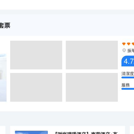
套票
振
4.7
清潔度
服務