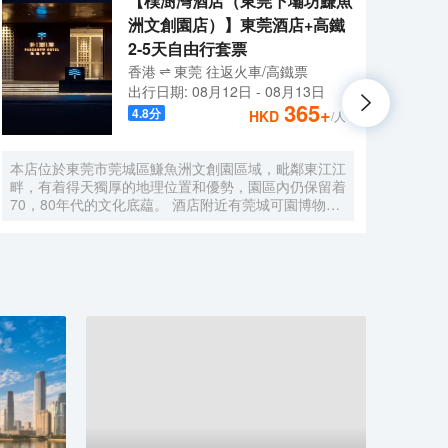
【樸澍灣酒店（東莞下壩坊鰜魚
洲文創園店）】東莞酒店+高鐵
2-5天自由行套票
香港
東莞
往返
火車/高鐵票
出行日期:
08月12日
-
08月13日
365
+
4.8
分
HKD
/人
本店位於東莞市莞城區鰜魚洲文創園區域，毗鄰東江江
歐斯
畔，有着得天獨厚的地理位置和優勢，園區內仍保留着
酒店
70，80年代的文化底藴。 酒店附近有莞城可園博物
子出
館、萬江下壩坊、工農八號創意園、萬科東江之星，距
捷核
離南城國貿、匯一城僅，東莞站、虎門高鐵站、深圳寶
停車
安機場、廣州國際白雲機場、酒店周圍生活設施完善有
店周
眾多餐飲、休閒飲品店、出行便利，吃喝玩樂一應俱
平高
全。 本店地理位置佳，希望創造「自然感官主義風
高鐵
格」將當地文化特色和自然風景融入，是以“隱逸於
踏上
市”為主題的高端酒店，周邊綠樹成蔭、具有自然氣
風景
息，酒店倡導貼心與質感兼具的服務態度，在每一個細
動或
節處給您更親切的體驗，能真實地為客人提供一個親近
壯美
自然的環境，使客人在入住酒店後可以享受到獨特的體
和深
驗。 酒店內部裝飾雅緻、臻於細節，擁有各類豪華客
刺激
房共計多間，酒店客房內配套設施一應俱全，三秒熱水
設施
淋浴花灑、智能家電、千兆光纖無縫接入、wifi覆蓋。
務，