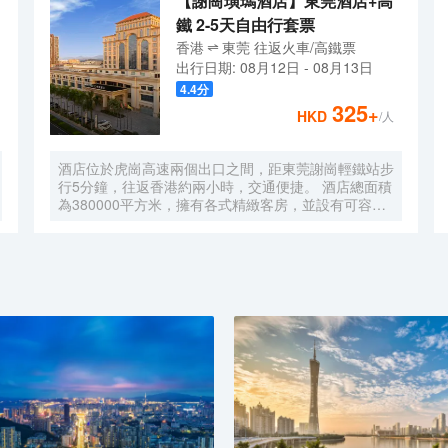
【謝崗璜瑪酒店】東莞酒店+高
鐵 2-5天自由行套票
香港
東莞
往返
火車/高鐵票
出行日期:
08月12日
-
08月13日
4.4
分
325
+
HKD
/人
酒店位於虎崗高速兩個出口之間，距東莞謝崗輕鐵站步
行5分鐘，往返香港約兩小時，交通便捷。 酒店總面積
為380000平方米，擁有各式精緻客房，並設有可容納
1000多人的多功能會議廳及宴會廳，設計新穎別緻。
酒店另設著名深井海韻燒鵝海鮮酒家、璜瑪會沐
足/SPA（水療健康中心）及採用先進的音響設備的
KTV，各項設施一應俱全，給您帶來上佳的入住體驗。