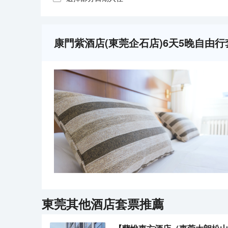
康門紫酒店(東莞企石店)6天5晚自由行
東莞
其他酒店套票推薦