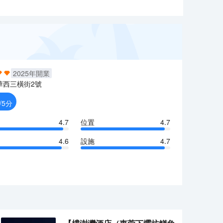
2025
年開業
華西三橫街2號
/5分
4.7
位置
4.7
4.6
設施
4.7