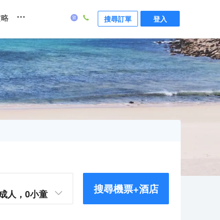
...
攻略
搜尋訂單
登入
搜尋機票+酒店
成人，
0
小童