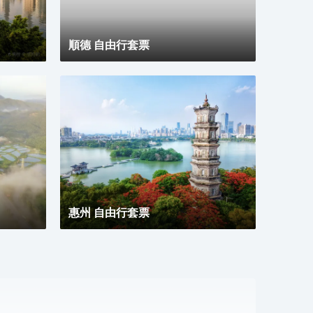
酒店同時配備地面停車場、智能機器人送物、中西自助
俱全
式早餐廳、多功能會議室、自助洗衣房及寬敞的閲讀會
體驗
友書吧等配套，為您提供一個自在、放鬆、休憩、充
捷、
電、會友的居停空間。同時自然、靜謐、温暖、樸實的
順德 自由行套票
入住體驗與您隨行，是您商務及旅行出行的優質選擇。
惠州 自由行套票